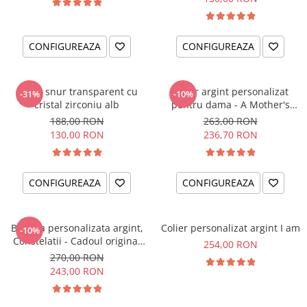
CONFIGUREAZA
CONFIGUREAZA
Colier snur transparent cu
Colier argint personalizat
-31%
-10%
cristal zirconiu alb
pentru dama - A Mother's
Love
188,00 RON
263,00 RON
130,00 RON
236,70 RON
CONFIGUREAZA
CONFIGUREAZA
Bratara personalizata argint,
Colier personalizat argint I am
-10%
Constelatii - Cadoul original
254,00 RON
pentru sora sau prietena ta
270,00 RON
243,00 RON