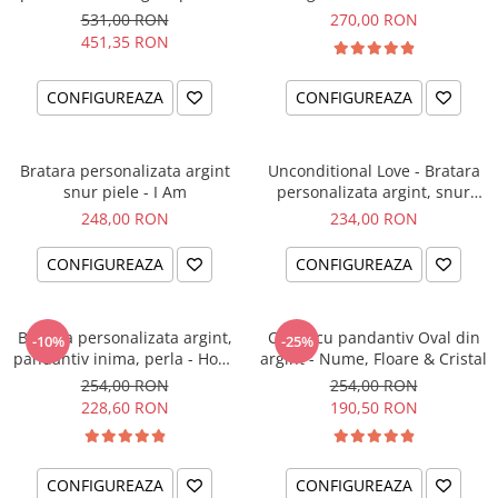
el si ea
intentiei la mana ta
531,00 RON
270,00 RON
451,35 RON
CONFIGUREAZA
CONFIGUREAZA
Bratara personalizata argint
Unconditional Love - Bratara
snur piele - I Am
personalizata argint, snur
impletit piele
248,00 RON
234,00 RON
CONFIGUREAZA
CONFIGUREAZA
Bratara personalizata argint,
Colier cu pandantiv Oval din
-10%
-25%
pandantiv inima, perla - Hope
argint - Nume, Floare & Cristal
& Faith
254,00 RON
254,00 RON
228,60 RON
190,50 RON
CONFIGUREAZA
CONFIGUREAZA