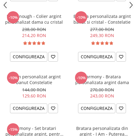
I am Enough - Colier argint
Bratara personalizata argint
-10%
-10%
personalizat dama cu cristal
banut si cristal - Constelatie
238,00 RON
277,00 RON
214,20 RON
249,30 RON
CONFIGUREAZA
CONFIGUREAZA
Charm personalizat argint
Harmony - Bratara
-10%
-10%
banut Constelatie
personalizata argint dama
144,00 RON
270,00 RON
129,60 RON
243,00 RON
CONFIGUREAZA
CONFIGUREAZA
Harmony - Set bratari
Bratara personalizata din
-15%
personalizate argint, pentru
argint - I Am - Puterea