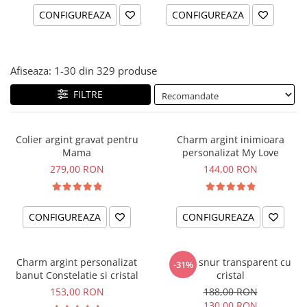
CONFIGUREAZA
CONFIGUREAZA
Afiseaza:
1-
30
din
329
produse
FILTRE
Colier argint gravat pentru
Charm argint inimioara
Mama
personalizat My Love
279,00 RON
144,00 RON
CONFIGUREAZA
CONFIGUREAZA
Charm argint personalizat
Colier snur transparent cu
-31%
banut Constelatie si cristal
cristal
153,00 RON
188,00 RON
130,00 RON