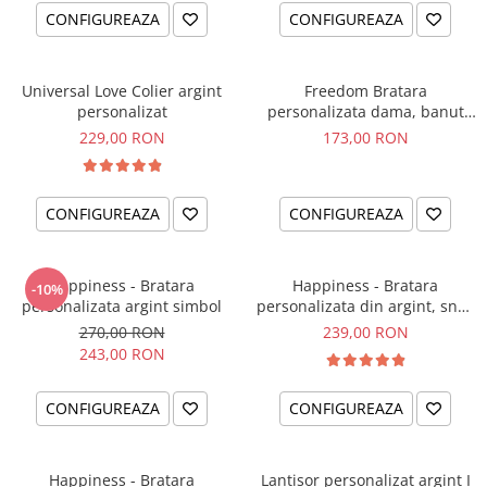
CONFIGUREAZA
CONFIGUREAZA
Universal Love Colier argint
Freedom Bratara
personalizat
personalizata dama, banut
argint, snur reglabil
229,00 RON
173,00 RON
CONFIGUREAZA
CONFIGUREAZA
Happiness - Bratara
Happiness - Bratara
-10%
personalizata argint simbol
personalizata din argint, snur
dublu piele, simbol
270,00 RON
239,00 RON
243,00 RON
CONFIGUREAZA
CONFIGUREAZA
Happiness - Bratara
Lantisor personalizat argint I