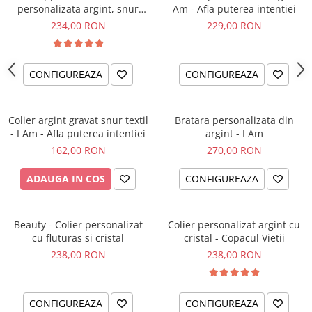
personalizata argint, snur
Am - Afla puterea intentiei
impletit piele simbol
234,00 RON
229,00 RON
CONFIGUREAZA
CONFIGUREAZA
Colier argint gravat snur textil
Bratara personalizata din
- I Am - Afla puterea intentiei
argint - I Am
162,00 RON
270,00 RON
ADAUGA IN COS
CONFIGUREAZA
Beauty - Colier personalizat
Colier personalizat argint cu
cu fluturas si cristal
cristal - Copacul Vietii
238,00 RON
238,00 RON
CONFIGUREAZA
CONFIGUREAZA