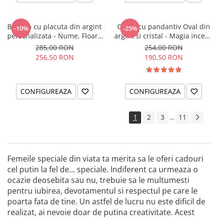
Bratara cu placuta din argint
Colier cu pandantiv Oval din
-10%
-25%
personalizata - Nume, Floare
argint si cristal - Magia incepe
& Cristal
cu tine
285,00 RON
254,00 RON
256,50 RON
190,50 RON
CONFIGUREAZA
CONFIGUREAZA
1
2
3
11
...
Femeile speciale din viata ta merita sa le oferi cadouri
cel putin la fel de... speciale. Indiferent ca urmeaza o
ocazie deosebita sau nu, trebuie sa le multumesti
pentru iubirea, devotamentul si respectul pe care le
poarta fata de tine. Un astfel de lucru nu este dificil de
realizat, ai nevoie doar de putina creativitate. Acest