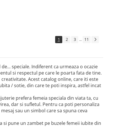
1
2
3
11
...
el de... speciale. Indiferent ca urmeaza o ocazie
tul si respectul pe care le poarta fata de tine.
 creativitate. Acest catalog online, care iti este
ita / sotie, din care te poti inspira, astfel incat
bijuterie prefera femeia speciala din viata ta, cu
virea, dar si sufletul. Pentru ca poti personaliza
un mesaj sau un simbol care sa spuna ceva
ta si pune un zambet pe buzele femeii iubite din