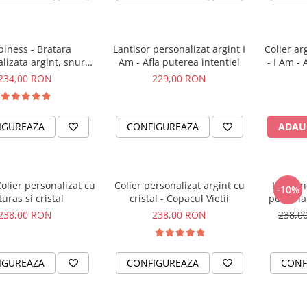
iness - Bratara
Lantisor personalizat argint I
Colier ar
lizata argint, snur
Am - Afla puterea intentiei
- I Am - 
etit piele simbol
234,00 RON
229,00 RON
IGUREAZA
CONFIGUREAZA
ADAU
Colier personalizat cu
Colier personalizat argint cu
I am En
-10%
turas si cristal
cristal - Copacul Vietii
personal
238,00 RON
238,00 RON
238,0
IGUREAZA
CONFIGUREAZA
CONF