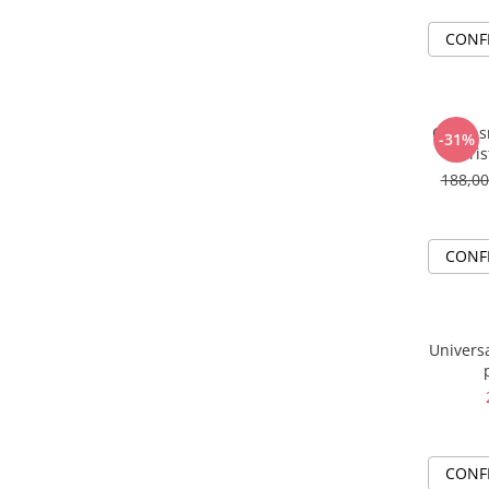
CONF
Colier 
-31%
cris
188,0
CONF
Universa
CONF