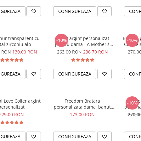
IGUREAZA
CONFIGUREAZA
CONF
snur transparent cu
Colier argint personalizat
Bratara 
-10%
-10%
tal zirconiu alb
pentru dama - A Mother's
Constela
Love
pentru 
0 RON
130,00 RON
263,00 RON
236,70 RON
270,0
IGUREAZA
CONFIGUREAZA
CONF
l Love Colier argint
Freedom Bratara
Happ
-10%
personalizat
personalizata dama, banut
persona
argint, snur reglabil
229,00 RON
173,00 RON
270,0
IGUREAZA
CONFIGUREAZA
CONF