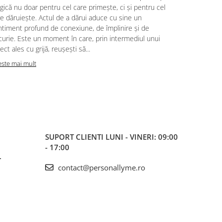
putem trăi, 
ică nu doar pentru cel care primește, ci și pentru cel
noastră pent
e dăruiește. Actul de a dărui aduce cu sine un
cele mai mul
ntiment profund de conexiune, de împlinire și de
surorile, ce
urie. Este un moment în care, prin intermediul unui
haine și ami
ect ales cu grijă, reușești să...
oferă iubire,
este mai mult
Citeste mai m
SUPORT CLIENTI
LUNI - VINERI: 09:00
- 17:00
L
contact@personallyme.ro