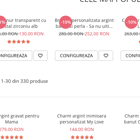
er snur transparent cu
Bratara personalizata argint
Colier ar
1%
-10%
-10%
cristal zirconiu alb
banut si perla - Sa nu uiti...
L
8,00 RON
130,00 RON
280,00 RON
252,00 RON
263,00
NFIGUREAZA
CONFIGUREAZA
CONFI
1-
30
din
330
produse
argint gravat pentru
Charm argint inimioara
Charm a
Mama
personalizat My Love
banut C
279,00 RON
144,00 RON