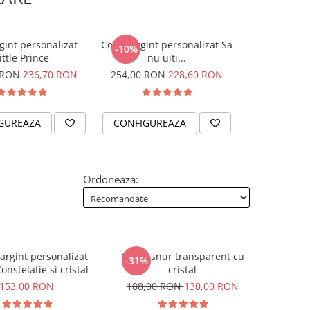
gint personalizat -
Colier argint personalizat Sa
Colier argin
-10%
ittle Prince
nu uiti...
gravat cu S
 RON
236,70 RON
254,00 RON
228,60 RON
185,
GUREAZA
CONFIGUREAZA
CONFIGUR
Ordoneaza:
rgint personalizat
Colier snur transparent cu
-31%
onstelatie si cristal
cristal
153,00 RON
188,00 RON
130,00 RON