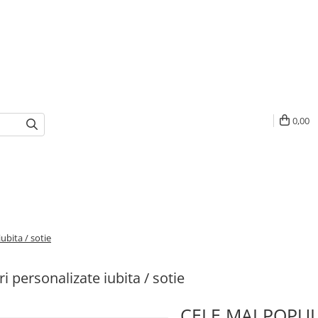
0,00
ubita / sotie
i personalizate iubita / sotie
CELE MAI POPU