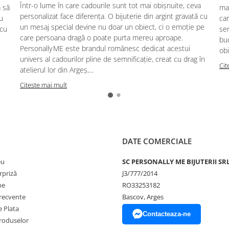
Într-o lume în care cadourile sunt tot mai obișnuite, ceva
ă să
mag
personalizat face diferența. O bijuterie din argint gravată cu
u
car
un mesaj special devine nu doar un obiect, ci o emoție pe
 cu
se
care persoana dragă o poate purta mereu aproape.
buc
Personally ME este brandul românesc dedicat acestui
obi
univers al cadourilor pline de semnificație, creat cu drag în
Cit
atelierul lor din Argeș,...
Citeste mai mult
DATE COMERCIALE
eu
SC PERSONALLY ME BIJUTERII SR
rpriză
J3/777/2014
ne
RO33253182
frecvente
Bascov, Arges
 Plata
Contacteaza-ne
produselor