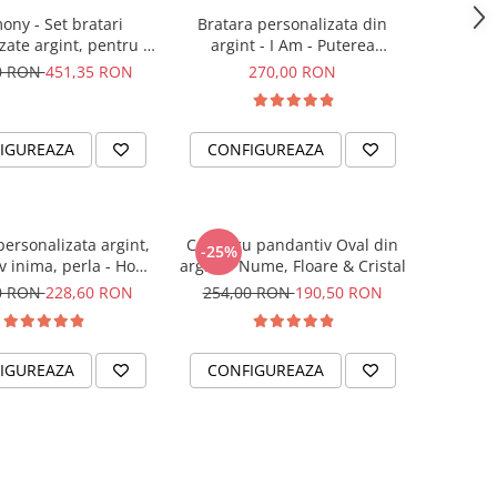
ony - Set bratari
Bratara personalizata din
zate argint, pentru el
argint - I Am - Puterea
si ea
intentiei la mana ta
0 RON
451,35 RON
270,00 RON
IGUREAZA
CONFIGUREAZA
personalizata argint,
Colier cu pandantiv Oval din
-25%
v inima, perla - Hope
argint - Nume, Floare & Cristal
& Faith
0 RON
228,60 RON
254,00 RON
190,50 RON
IGUREAZA
CONFIGUREAZA