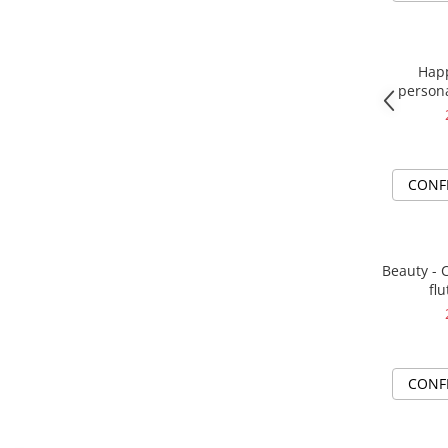
Happ
persona
impl
CONF
Beauty - 
flu
CONF