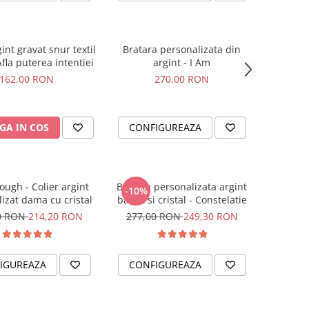
gint gravat snur textil
Bratara personalizata din
Afla puterea intentiei
argint - I Am
162,00 RON
270,00 RON
GA IN COS
CONFIGUREAZA
ough - Colier argint
Bratara personalizata argint
-10%
izat dama cu cristal
banut si cristal - Constelatie
0 RON
214,20 RON
277,00 RON
249,30 RON
IGUREAZA
CONFIGUREAZA