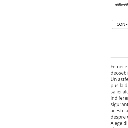
285,0
CONF
Femeile 
deosebit
Un astfe
pus la d
sa iei a
Indifere
sigurant
aceste a
despre e
Alege di