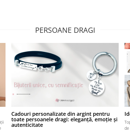
PERSOANE DRAGI
Cadouri personalizate din argint pentru
Id
toate persoanele dragi: eleganță, emoție și
ții
Top
autenticitate
e
de 