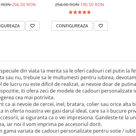
& Cristal
cu tine
0 RON
256,50 RON
254,00 RON
190,50 RON
IGUREAZA
CONFIGUREAZA
speciale din viata ta merita sa le oferi cadouri cel putin la f
a sau nu, trebuie sa le multumesti pentru iubirea, devotamen
l de lucru nu este dificil de realizat, ai nevoie doar de putina
ispozitie, iti ofera zeci de modele de cadouri personalizate iub
legerea cea mai potrivita.
nt ca ai nevoie de cercei, inel, bratara, colier sau orice alta 
a in oferta noastra vei gasi darul ideal, care sa ii bucure pri
ccesorii, ai siguranta ca o vei impresiona. Gandeste-te la 
a, iar noi il vom imprima pe accesoriul dorit.
n gama variata de cadouri personalizate pentru sotie / iubi