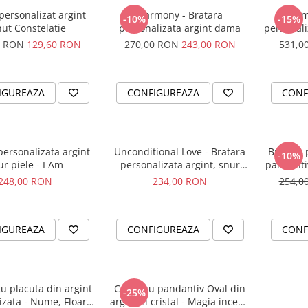
ersonalizat argint
Harmony - Bratara
Harm
-10%
-15%
ut Constelatie
personalizata argint dama
personali
0 RON
129,60 RON
270,00 RON
243,00 RON
531,0
IGUREAZA
CONFIGUREAZA
CONF
personalizata argint
Unconditional Love - Bratara
Bratara 
-10%
ur piele - I Am
personalizata argint, snur
pandanti
impletit piele
248,00 RON
234,00 RON
254,0
IGUREAZA
CONFIGUREAZA
CONF
u placuta din argint
Colier cu pandantiv Oval din
-25%
izata - Nume, Floare
argint si cristal - Magia incepe