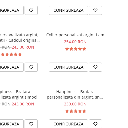
IGUREAZA
CONFIGUREAZA
personalizata argint,
Colier personalizat argint I am
tii - Cadoul original
254,00 RON
sora sau prietena ta
0 RON
243,00 RON
IGUREAZA
CONFIGUREAZA
iness - Bratara
Happiness - Bratara
lizata argint simbol
personalizata din argint, snur
dublu piele, simbol
0 RON
243,00 RON
239,00 RON
IGUREAZA
CONFIGUREAZA