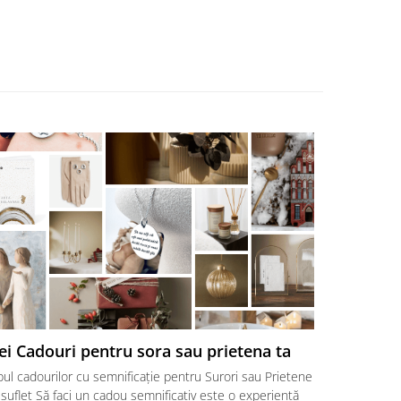
ei Cadouri pentru sora sau prietena ta
Cadouri p
surori ♥
ul cadourilor cu semnificație pentru Surori sau Prietene
Cele mai bun
suflet Să faci un cadou semnificativ este o experiență