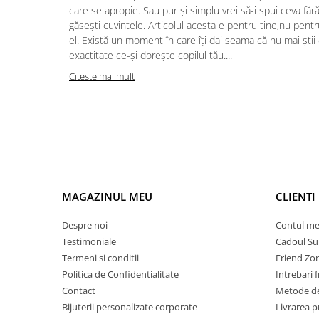
care se apropie. Sau pur și simplu vrei să-i spui ceva făr
găsești cuvintele. Articolul acesta e pentru tine,nu pentr
el. Există un moment în care îți dai seama că nu mai știi
exactitate ce-și dorește copilul tău....
Citeste mai mult
MAGAZINUL MEU
CLIENTI
Despre noi
Contul m
Testimoniale
Cadoul Su
Termeni si conditii
Friend Zo
Politica de Confidentialitate
Intrebari 
Contact
Metode de
Bijuterii personalizate corporate
Livrarea 