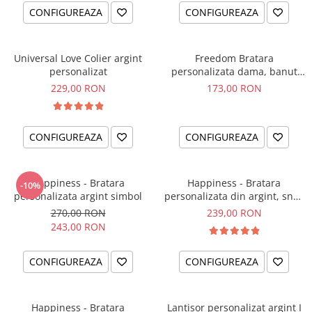
CONFIGUREAZA
CONFIGUREAZA
Universal Love Colier argint
Freedom Bratara
personalizat
personalizata dama, banut
argint, snur reglabil
229,00 RON
173,00 RON
CONFIGUREAZA
CONFIGUREAZA
Happiness - Bratara
Happiness - Bratara
-10%
personalizata argint simbol
personalizata din argint, snur
dublu piele, simbol
270,00 RON
239,00 RON
243,00 RON
CONFIGUREAZA
CONFIGUREAZA
Happiness - Bratara
Lantisor personalizat argint I