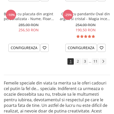
Bratara cu placuta din argint
Colier cu pandantiv Oval din
-10%
-25%
personalizata - Nume, Floare
argint si cristal - Magia incepe
& Cristal
cu tine
285,00 RON
254,00 RON
256,50 RON
190,50 RON
CONFIGUREAZA
CONFIGUREAZA
1
2
3
11
...
Femeile speciale din viata ta merita sa le oferi cadouri
cel putin la fel de... speciale. Indiferent ca urmeaza o
ocazie deosebita sau nu, trebuie sa le multumesti
pentru iubirea, devotamentul si respectul pe care le
poarta fata de tine. Un astfel de lucru nu este dificil de
realizat, ai nevoie doar de putina creativitate. Acest