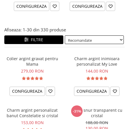
CONFIGUREAZA
CONFIGUREAZA
Afiseaza:
1-
30
din
330
produse
FILTRE
Colier argint gravat pentru
Charm argint inimioara
Mama
personalizat My Love
279,00 RON
144,00 RON
CONFIGUREAZA
CONFIGUREAZA
Charm argint personalizat
Colier snur transparent cu
-31%
banut Constelatie si cristal
cristal
153,00 RON
188,00 RON
130,00 RON