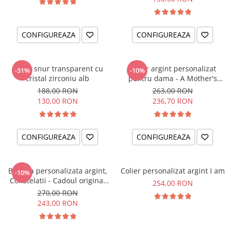
CONFIGUREAZA
CONFIGUREAZA
Colier snur transparent cu
Colier argint personalizat
-31%
-10%
cristal zirconiu alb
pentru dama - A Mother's
Love
188,00 RON
263,00 RON
130,00 RON
236,70 RON
CONFIGUREAZA
CONFIGUREAZA
Bratara personalizata argint,
Colier personalizat argint I am
-10%
Constelatii - Cadoul original
254,00 RON
pentru sora sau prietena ta
270,00 RON
243,00 RON