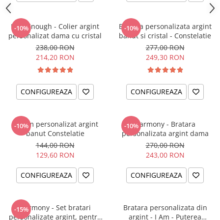
I am Enough - Colier argint
Bratara personalizata argint
-10%
-10%
personalizat dama cu cristal
banut si cristal - Constelatie
238,00 RON
277,00 RON
214,20 RON
249,30 RON
CONFIGUREAZA
CONFIGUREAZA
Charm personalizat argint
Harmony - Bratara
-10%
-10%
banut Constelatie
personalizata argint dama
144,00 RON
270,00 RON
129,60 RON
243,00 RON
CONFIGUREAZA
CONFIGUREAZA
Harmony - Set bratari
Bratara personalizata din
-15%
personalizate argint, pentru
argint - I Am - Puterea