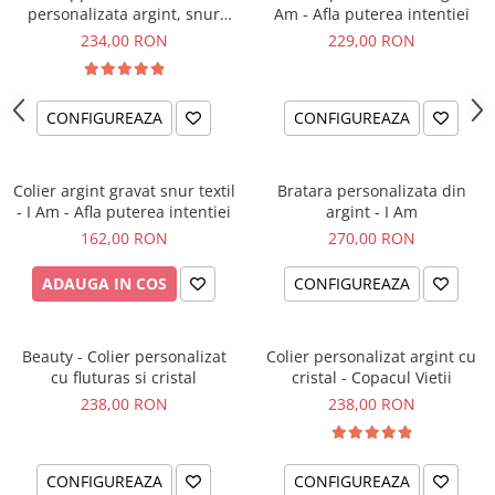
personalizata argint, snur
Am - Afla puterea intentiei
impletit piele simbol
234,00 RON
229,00 RON
CONFIGUREAZA
CONFIGUREAZA
Colier argint gravat snur textil
Bratara personalizata din
- I Am - Afla puterea intentiei
argint - I Am
162,00 RON
270,00 RON
ADAUGA IN COS
CONFIGUREAZA
Beauty - Colier personalizat
Colier personalizat argint cu
cu fluturas si cristal
cristal - Copacul Vietii
238,00 RON
238,00 RON
CONFIGUREAZA
CONFIGUREAZA