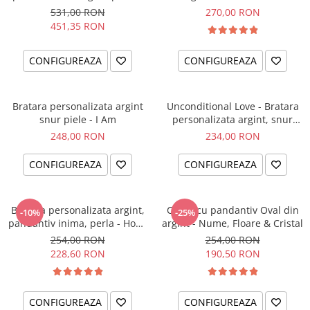
el si ea
intentiei la mana ta
531,00 RON
270,00 RON
451,35 RON
CONFIGUREAZA
CONFIGUREAZA
Bratara personalizata argint
Unconditional Love - Bratara
snur piele - I Am
personalizata argint, snur
impletit piele
248,00 RON
234,00 RON
CONFIGUREAZA
CONFIGUREAZA
Bratara personalizata argint,
Colier cu pandantiv Oval din
-10%
-25%
pandantiv inima, perla - Hope
argint - Nume, Floare & Cristal
& Faith
254,00 RON
254,00 RON
228,60 RON
190,50 RON
CONFIGUREAZA
CONFIGUREAZA