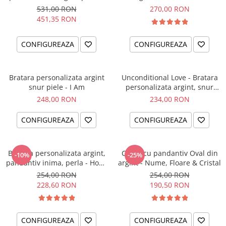
el si ea
intentiei la mana ta
531,00 RON
270,00 RON
451,35 RON
CONFIGUREAZA
CONFIGUREAZA
Bratara personalizata argint
Unconditional Love - Bratara
snur piele - I Am
personalizata argint, snur
impletit piele
248,00 RON
234,00 RON
CONFIGUREAZA
CONFIGUREAZA
Bratara personalizata argint,
Colier cu pandantiv Oval din
-10%
-25%
pandantiv inima, perla - Hope
argint - Nume, Floare & Cristal
& Faith
254,00 RON
254,00 RON
228,60 RON
190,50 RON
CONFIGUREAZA
CONFIGUREAZA