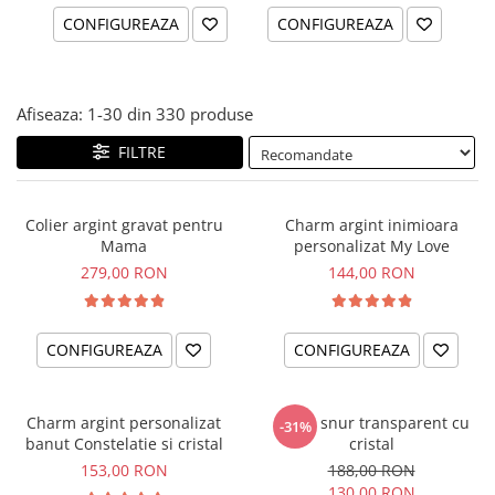
CONFIGUREAZA
CONFIGUREAZA
Afiseaza:
1-
30
din
330
produse
FILTRE
Colier argint gravat pentru
Charm argint inimioara
Mama
personalizat My Love
279,00 RON
144,00 RON
CONFIGUREAZA
CONFIGUREAZA
Charm argint personalizat
Colier snur transparent cu
-31%
banut Constelatie si cristal
cristal
153,00 RON
188,00 RON
130,00 RON