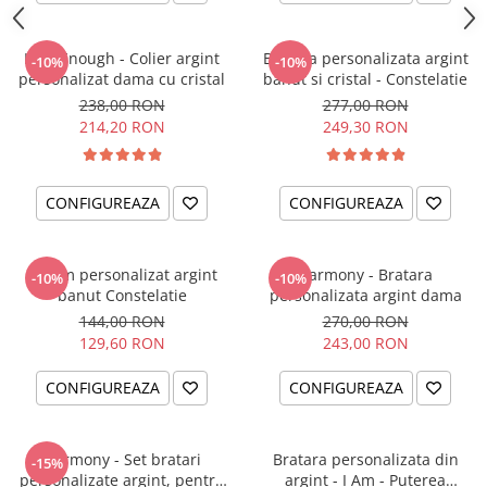
I am Enough - Colier argint
Bratara personalizata argint
-10%
-10%
personalizat dama cu cristal
banut si cristal - Constelatie
238,00 RON
277,00 RON
214,20 RON
249,30 RON
CONFIGUREAZA
CONFIGUREAZA
Charm personalizat argint
Harmony - Bratara
-10%
-10%
banut Constelatie
personalizata argint dama
144,00 RON
270,00 RON
129,60 RON
243,00 RON
CONFIGUREAZA
CONFIGUREAZA
Harmony - Set bratari
Bratara personalizata din
-15%
personalizate argint, pentru
argint - I Am - Puterea