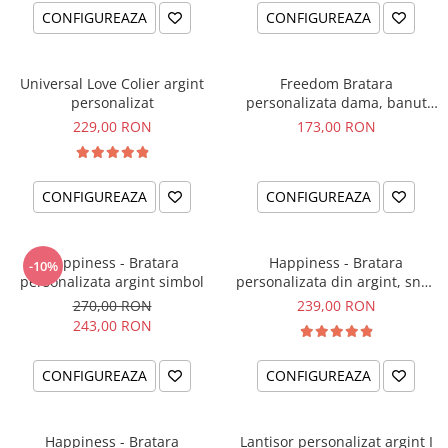
CONFIGUREAZA
CONFIGUREAZA
Universal Love Colier argint
Freedom Bratara
personalizat
personalizata dama, banut
argint, snur reglabil
229,00 RON
173,00 RON
CONFIGUREAZA
CONFIGUREAZA
Happiness - Bratara
Happiness - Bratara
-10%
personalizata argint simbol
personalizata din argint, snur
dublu piele, simbol
270,00 RON
239,00 RON
243,00 RON
CONFIGUREAZA
CONFIGUREAZA
Happiness - Bratara
Lantisor personalizat argint I