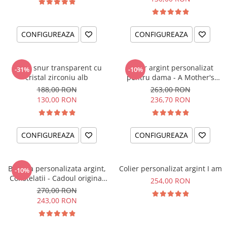
CONFIGUREAZA
CONFIGUREAZA
Colier snur transparent cu
Colier argint personalizat
-31%
-10%
cristal zirconiu alb
pentru dama - A Mother's
Love
188,00 RON
263,00 RON
130,00 RON
236,70 RON
CONFIGUREAZA
CONFIGUREAZA
Bratara personalizata argint,
Colier personalizat argint I am
-10%
Constelatii - Cadoul original
254,00 RON
pentru sora sau prietena ta
270,00 RON
243,00 RON