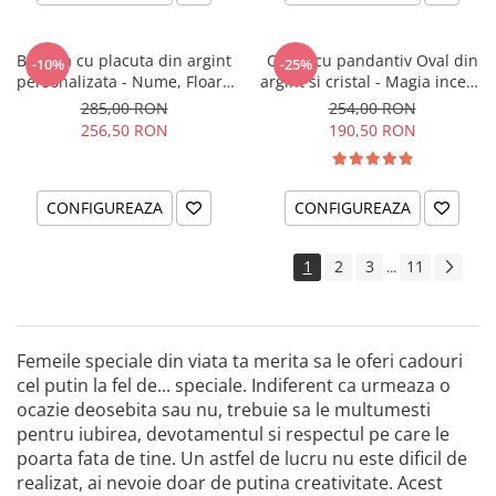
Bratara cu placuta din argint
Colier cu pandantiv Oval din
-10%
-25%
personalizata - Nume, Floare
argint si cristal - Magia incepe
& Cristal
cu tine
285,00 RON
254,00 RON
256,50 RON
190,50 RON
CONFIGUREAZA
CONFIGUREAZA
1
2
3
11
...
Femeile speciale din viata ta merita sa le oferi cadouri
cel putin la fel de... speciale. Indiferent ca urmeaza o
ocazie deosebita sau nu, trebuie sa le multumesti
pentru iubirea, devotamentul si respectul pe care le
poarta fata de tine. Un astfel de lucru nu este dificil de
realizat, ai nevoie doar de putina creativitate. Acest