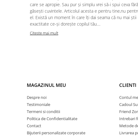
care se apropie. Sau pur și simplu vrei să-i spui ceva făr
găsești cuvintele. Articolul acesta e pentru tine,nu pentr
el. Există un moment în care îți dai seama că nu mai știi
exactitate ce-și dorește copilul tău....
Citeste mai mult
MAGAZINUL MEU
CLIENTI
Despre noi
Contul m
Testimoniale
Cadoul Su
Termeni si conditii
Friend Zo
Politica de Confidentialitate
Intrebari 
Contact
Metode de
Bijuterii personalizate corporate
Livrarea 