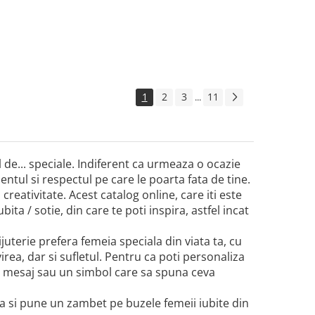
1
2
3
11
...
el de... speciale. Indiferent ca urmeaza o ocazie
tul si respectul pe care le poarta fata de tine.
 creativitate. Acest catalog online, care iti este
ita / sotie, din care te poti inspira, astfel incat
bijuterie prefera femeia speciala din viata ta, cu
virea, dar si sufletul. Pentru ca poti personaliza
un mesaj sau un simbol care sa spuna ceva
ta si pune un zambet pe buzele femeii iubite din