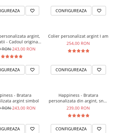
IGUREAZA
CONFIGUREAZA
personalizata argint,
Colier personalizat argint I am
tii - Cadoul original
254,00 RON
sora sau prietena ta
0 RON
243,00 RON
IGUREAZA
CONFIGUREAZA
iness - Bratara
Happiness - Bratara
lizata argint simbol
personalizata din argint, snur
dublu piele, simbol
0 RON
243,00 RON
239,00 RON
IGUREAZA
CONFIGUREAZA