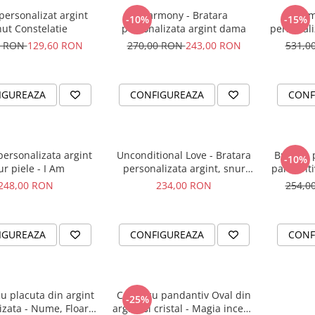
ersonalizat argint
Harmony - Bratara
Harm
-10%
-15%
ut Constelatie
personalizata argint dama
personali
0 RON
129,60 RON
270,00 RON
243,00 RON
531,0
IGUREAZA
CONFIGUREAZA
CONF
personalizata argint
Unconditional Love - Bratara
Bratara 
-10%
ur piele - I Am
personalizata argint, snur
pandanti
impletit piele
248,00 RON
234,00 RON
254,0
IGUREAZA
CONFIGUREAZA
CONF
u placuta din argint
Colier cu pandantiv Oval din
-25%
izata - Nume, Floare
argint si cristal - Magia incepe