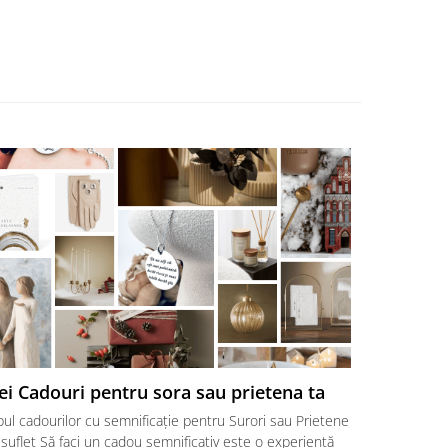
ei Cadouri pentru sora sau prietena ta
Cadouri p
surori ♥
ul cadourilor cu semnificație pentru Surori sau Prietene
Cele mai bun
suflet Să faci un cadou semnificativ este o experiență