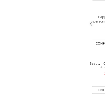
Happ
persona
impl
CONF
Beauty - 
flu
CONF