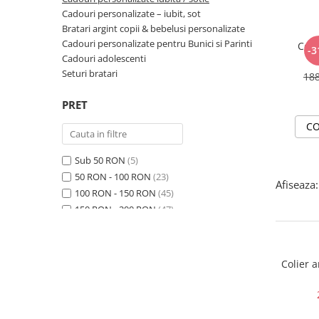
Cadouri personalizate – iubit, sot
Bratari argint copii & bebelusi personalizate
Cadouri personalizate pentru Bunici si Parinti
Coli
-3
Cadouri adolescenti
Seturi bratari
18
PRET
CO
Sub 50 RON
(5)
50 RON - 100 RON
(23)
Afiseaza:
100 RON - 150 RON
(45)
150 RON - 200 RON
(47)
200 RON - 250 RON
(89)
250 RON - 300 RON
(86)
300 RON - 400 RON
(31)
Colier 
400 RON - 500 RON
(5)
500 RON - 750 RON
(2)