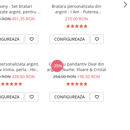
ony - Set bratari
Bratara personalizata din
zate argint, pentru el
argint - I Am - Puterea
si ea
intentiei la mana ta
0 RON
451,35 RON
270,00 RON
IGUREAZA
CONFIGUREAZA
personalizata argint,
Colier cu pandantiv Oval din
-25%
v inima, perla - Hope
argint - Nume, Floare & Cristal
& Faith
0 RON
228,60 RON
254,00 RON
190,50 RON
IGUREAZA
CONFIGUREAZA