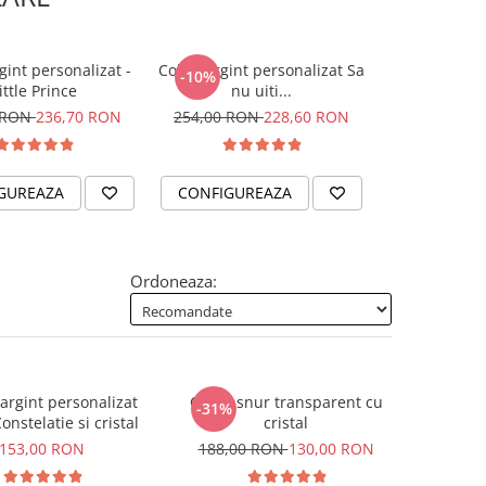
gint personalizat -
Colier argint personalizat Sa
Colier argin
-10%
ittle Prince
nu uiti...
gravat cu S
 RON
236,70 RON
254,00 RON
228,60 RON
185,
GUREAZA
CONFIGUREAZA
CONFIGUR
Ordoneaza:
rgint personalizat
Colier snur transparent cu
-31%
onstelatie si cristal
cristal
153,00 RON
188,00 RON
130,00 RON