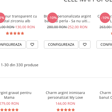
er snur transparent cu
Bratara personalizata argint
Colier ar
1%
-10%
-10%
cristal zirconiu alb
banut si perla - Sa nu uiti...
L
8,00 RON
130,00 RON
280,00 RON
252,00 RON
263,00
NFIGUREAZA
CONFIGUREAZA
CONFI
1-
30
din
330
produse
argint gravat pentru
Charm argint inimioara
Charm a
Mama
personalizat My Love
banut C
279,00 RON
144,00 RON