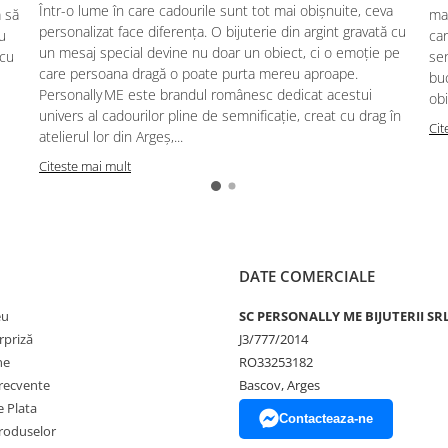
Într-o lume în care cadourile sunt tot mai obișnuite, ceva
ă să
mag
personalizat face diferența. O bijuterie din argint gravată cu
u
car
un mesaj special devine nu doar un obiect, ci o emoție pe
 cu
se
care persoana dragă o poate purta mereu aproape.
buc
Personally ME este brandul românesc dedicat acestui
obi
univers al cadourilor pline de semnificație, creat cu drag în
Cit
atelierul lor din Argeș,...
Citeste mai mult
DATE COMERCIALE
eu
SC PERSONALLY ME BIJUTERII SR
rpriză
J3/777/2014
ne
RO33253182
frecvente
Bascov, Arges
 Plata
Contacteaza-ne
produselor