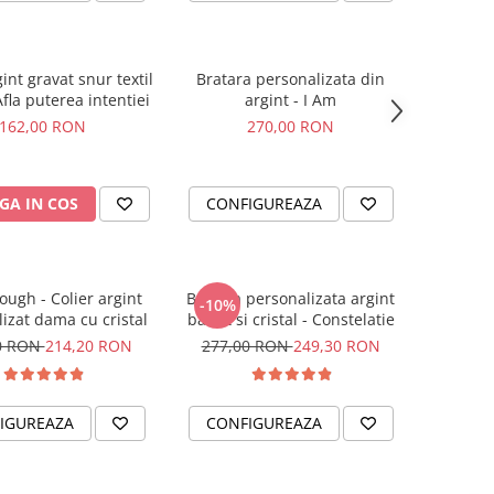
gint gravat snur textil
Bratara personalizata din
Afla puterea intentiei
argint - I Am
162,00 RON
270,00 RON
GA IN COS
CONFIGUREAZA
ough - Colier argint
Bratara personalizata argint
-10%
izat dama cu cristal
banut si cristal - Constelatie
0 RON
214,20 RON
277,00 RON
249,30 RON
IGUREAZA
CONFIGUREAZA