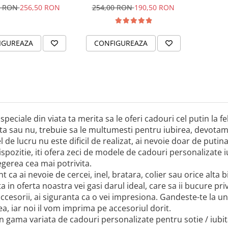
& Cristal
cu tine
0 RON
256,50 RON
254,00 RON
190,50 RON
IGUREAZA
CONFIGUREAZA
speciale din viata ta merita sa le oferi cadouri cel putin la f
a sau nu, trebuie sa le multumesti pentru iubirea, devotamen
l de lucru nu este dificil de realizat, ai nevoie doar de putina
ispozitie, iti ofera zeci de modele de cadouri personalizate iub
legerea cea mai potrivita.
nt ca ai nevoie de cercei, inel, bratara, colier sau orice alta 
a in oferta noastra vei gasi darul ideal, care sa ii bucure pri
ccesorii, ai siguranta ca o vei impresiona. Gandeste-te la 
a, iar noi il vom imprima pe accesoriul dorit.
n gama variata de cadouri personalizate pentru sotie / iubi