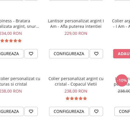
iness - Bratara
Lantisor personalizat argint I
Colier ar
lizata argint, snur
Am - Afla puterea intentiei
- I Am - 
etit piele simbol
234,00 RON
229,00 RON
IGUREAZA
CONFIGUREAZA
ADAU
Colier personalizat cu
Colier personalizat argint cu
I am En
-10%
turas si cristal
cristal - Copacul Vietii
personal
238,00 RON
238,00 RON
238,0
IGUREAZA
CONFIGUREAZA
CONF