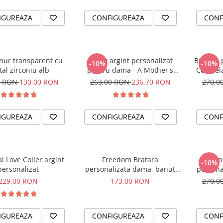
IGUREAZA
CONFIGUREAZA
CONF
snur transparent cu
Colier argint personalizat
Bratara 
-10%
-10%
tal zirconiu alb
pentru dama - A Mother's
Constela
Love
pentru 
0 RON
130,00 RON
263,00 RON
236,70 RON
270,0
IGUREAZA
CONFIGUREAZA
CONF
l Love Colier argint
Freedom Bratara
Happ
-10%
personalizat
personalizata dama, banut
persona
argint, snur reglabil
229,00 RON
173,00 RON
270,0
IGUREAZA
CONFIGUREAZA
CONF