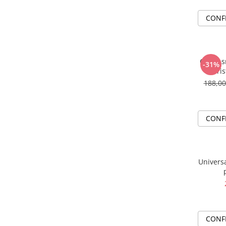
CONF
Colier 
-31%
cris
188,0
CONF
Universa
CONF