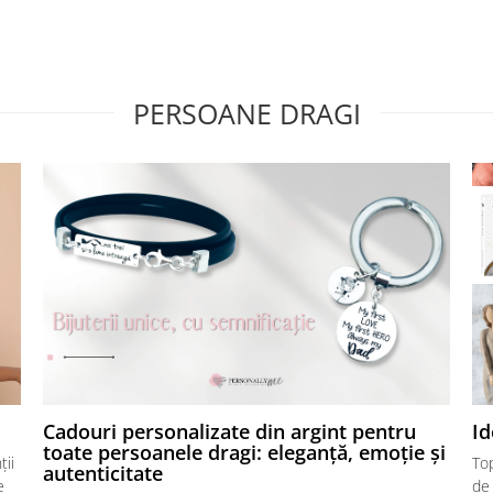
PERSOANE DRAGI
Cadouri personalizate din argint pentru
Id
toate persoanele dragi: eleganță, emoție și
ții
Top
autenticitate
e
de 