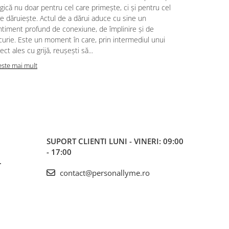
putem trăi, 
ică nu doar pentru cel care primește, ci și pentru cel
noastră pent
e dăruiește. Actul de a dărui aduce cu sine un
cele mai mul
ntiment profund de conexiune, de împlinire și de
surorile, ce
urie. Este un moment în care, prin intermediul unui
haine și ami
ect ales cu grijă, reușești să...
oferă iubire,
este mai mult
Citeste mai m
SUPORT CLIENTI
LUNI - VINERI: 09:00
- 17:00
L
contact@personallyme.ro