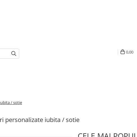
0,00
ubita / sotie
i personalizate iubita / sotie
CELE MAI POPU