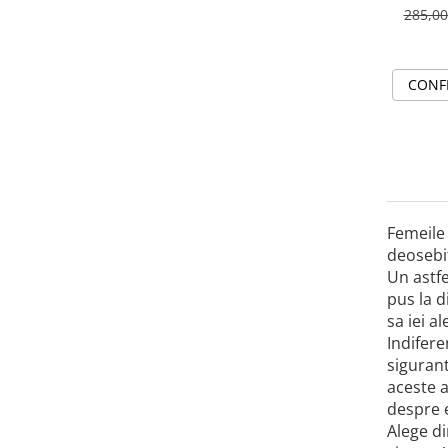
285,0
CONF
Femeile 
deosebit
Un astfe
pus la d
sa iei a
Indifere
sigurant
aceste a
despre e
Alege di