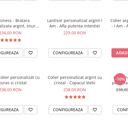
iness - Bratara
Lantisor personalizat argint I
Colier ar
lizata argint, snur
Am - Afla puterea intentiei
- I Am - 
etit piele simbol
234,00 RON
229,00 RON
IGUREAZA
CONFIGUREAZA
ADAU
Colier personalizat cu
Colier personalizat argint cu
I am En
-10%
turas si cristal
cristal - Copacul Vietii
personal
238,00 RON
238,00 RON
238,0
IGUREAZA
CONFIGUREAZA
CONF