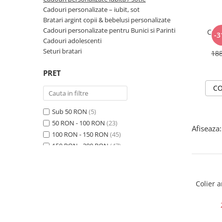
Cadouri personalizate – iubit, sot
Bratari argint copii & bebelusi personalizate
Cadouri personalizate pentru Bunici si Parinti
Coli
-3
Cadouri adolescenti
Seturi bratari
18
PRET
CO
Sub 50 RON
(5)
50 RON - 100 RON
(23)
Afiseaza:
100 RON - 150 RON
(45)
150 RON - 200 RON
(47)
200 RON - 250 RON
(89)
250 RON - 300 RON
(86)
300 RON - 400 RON
(31)
Colier 
400 RON - 500 RON
(5)
500 RON - 750 RON
(2)