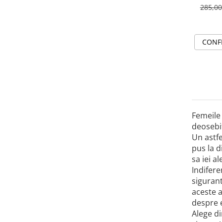
285,0
CONF
Femeile 
deosebit
Un astfe
pus la d
sa iei a
Indifere
sigurant
aceste a
despre e
Alege di