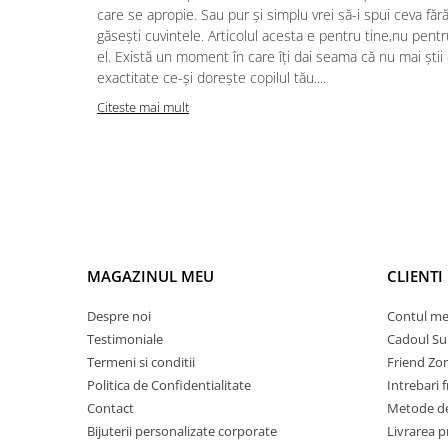
care se apropie. Sau pur și simplu vrei să-i spui ceva făr
găsești cuvintele. Articolul acesta e pentru tine,nu pentr
el. Există un moment în care îți dai seama că nu mai știi
exactitate ce-și dorește copilul tău....
Citeste mai mult
MAGAZINUL MEU
CLIENTI
Despre noi
Contul m
Testimoniale
Cadoul Su
Termeni si conditii
Friend Zo
Politica de Confidentialitate
Intrebari 
Contact
Metode de
Bijuterii personalizate corporate
Livrarea 