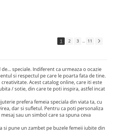
1
2
3
11
...
el de... speciale. Indiferent ca urmeaza o ocazie
tul si respectul pe care le poarta fata de tine.
 creativitate. Acest catalog online, care iti este
ita / sotie, din care te poti inspira, astfel incat
bijuterie prefera femeia speciala din viata ta, cu
virea, dar si sufletul. Pentru ca poti personaliza
un mesaj sau un simbol care sa spuna ceva
ta si pune un zambet pe buzele femeii iubite din