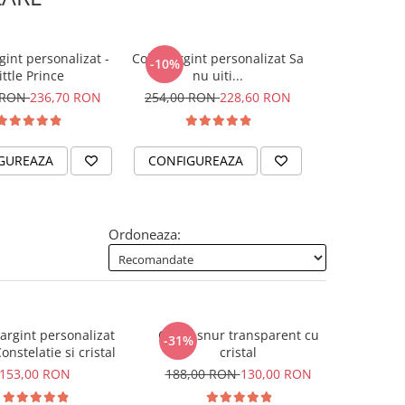
gint personalizat -
Colier argint personalizat Sa
Colier argin
-10%
ittle Prince
nu uiti...
gravat cu S
 RON
236,70 RON
254,00 RON
228,60 RON
185,
GUREAZA
CONFIGUREAZA
CONFIGUR
Ordoneaza:
rgint personalizat
Colier snur transparent cu
-31%
onstelatie si cristal
cristal
153,00 RON
188,00 RON
130,00 RON