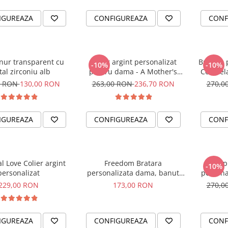
IGUREAZA
CONFIGUREAZA
CONF
snur transparent cu
Colier argint personalizat
Bratara 
-10%
-10%
tal zirconiu alb
pentru dama - A Mother's
Constela
Love
pentru 
0 RON
130,00 RON
263,00 RON
236,70 RON
270,0
IGUREAZA
CONFIGUREAZA
CONF
l Love Colier argint
Freedom Bratara
Happ
-10%
personalizat
personalizata dama, banut
persona
argint, snur reglabil
229,00 RON
173,00 RON
270,0
IGUREAZA
CONFIGUREAZA
CONF