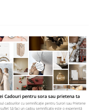
ei Cadouri pentru sora sau prietena ta
Cadouri p
surori ♥
ul cadourilor cu semnificație pentru Surori sau Prietene
Cele mai bun
suflet Să faci un cadou semnificativ este o experiență