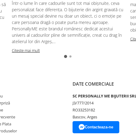
Într-o lume în care cadourile sunt tot mai obișnuite, ceva
ă să
mag
personalizat face diferența. O bijuterie din argint gravată cu
u
car
un mesaj special devine nu doar un obiect, ci o emoție pe
 cu
se
care persoana dragă o poate purta mereu aproape.
buc
Personally ME este brandul românesc dedicat acestui
obi
univers al cadourilor pline de semnificație, creat cu drag în
Cit
atelierul lor din Argeș,...
Citeste mai mult
DATE COMERCIALE
eu
SC PERSONALLY ME BIJUTERII SR
rpriză
J3/777/2014
ne
RO33253182
frecvente
Bascov, Arges
 Plata
Contacteaza-ne
produselor