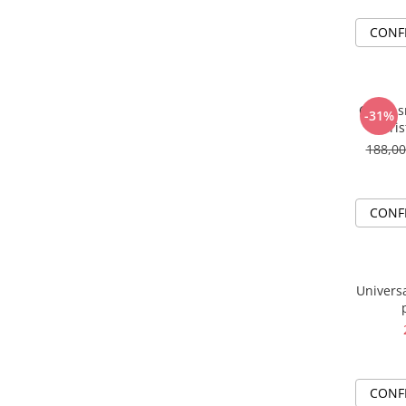
CONF
Colier 
-31%
cris
188,0
CONF
Universa
CONF