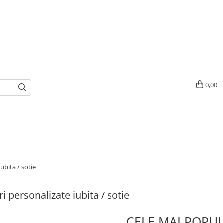
0,00
ubita / sotie
i personalizate iubita / sotie
CELE MAI POPU