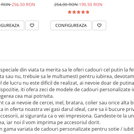
& Cristal
cu tine
0 RON
256,50 RON
254,00 RON
190,50 RON
IGUREAZA
CONFIGUREAZA
speciale din viata ta merita sa le oferi cadouri cel putin la f
a sau nu, trebuie sa le multumesti pentru iubirea, devotamen
l de lucru nu este dificil de realizat, ai nevoie doar de putina
ispozitie, iti ofera zeci de modele de cadouri personalizate iub
legerea cea mai potrivita.
nt ca ai nevoie de cercei, inel, bratara, colier sau orice alta 
a in oferta noastra vei gasi darul ideal, care sa ii bucure pri
ccesorii, ai siguranta ca o vei impresiona. Gandeste-te la 
a, iar noi il vom imprima pe accesoriul dorit.
n gama variata de cadouri personalizate pentru sotie / iubi