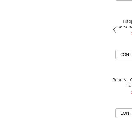
Happ
persona
impl
CONF
Beauty - 
flu
CONF