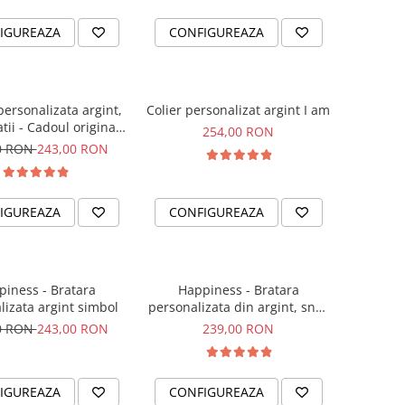
IGUREAZA
CONFIGUREAZA
personalizata argint,
Colier personalizat argint I am
tii - Cadoul original
254,00 RON
sora sau prietena ta
0 RON
243,00 RON
IGUREAZA
CONFIGUREAZA
iness - Bratara
Happiness - Bratara
lizata argint simbol
personalizata din argint, snur
dublu piele, simbol
0 RON
243,00 RON
239,00 RON
IGUREAZA
CONFIGUREAZA