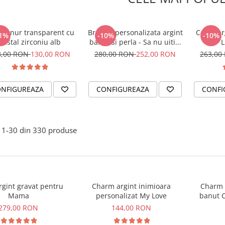
er snur transparent cu
Bratara personalizata argint
Colier ar
1%
-10%
-10%
cristal zirconiu alb
banut si perla - Sa nu uiti...
L
8,00 RON
130,00 RON
280,00 RON
252,00 RON
263,00
NFIGUREAZA
CONFIGUREAZA
CONFI
1-
30
din
330
produse
argint gravat pentru
Charm argint inimioara
Charm a
Mama
personalizat My Love
banut C
279,00 RON
144,00 RON