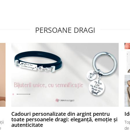
PERSOANE DRAGI
Cadouri personalizate din argint pentru
Id
toate persoanele dragi: eleganță, emoție și
ții
Top
autenticitate
e
de 