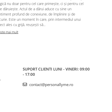
putem trăi, 
ică nu doar pentru cel care primește, ci și pentru cel
noastră pent
e dăruiește. Actul de a dărui aduce cu sine un
cele mai mul
ntiment profund de conexiune, de împlinire și de
surorile, ce
urie. Este un moment în care, prin intermediul unui
haine și ami
ect ales cu grijă, reușești să...
oferă iubire,
este mai mult
Citeste mai m
SUPORT CLIENTI
LUNI - VINERI: 09:00
- 17:00
L
contact@personallyme.ro