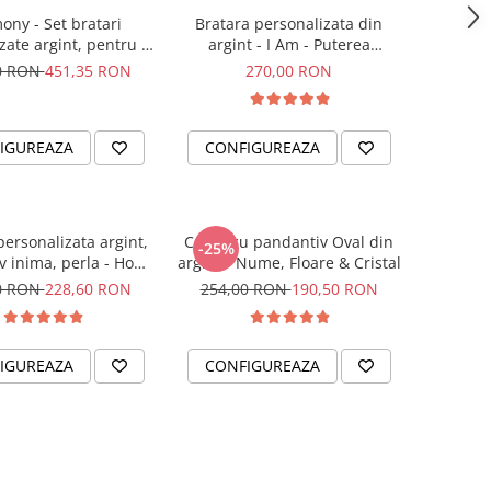
ony - Set bratari
Bratara personalizata din
zate argint, pentru el
argint - I Am - Puterea
si ea
intentiei la mana ta
0 RON
451,35 RON
270,00 RON
IGUREAZA
CONFIGUREAZA
personalizata argint,
Colier cu pandantiv Oval din
-25%
v inima, perla - Hope
argint - Nume, Floare & Cristal
& Faith
0 RON
228,60 RON
254,00 RON
190,50 RON
IGUREAZA
CONFIGUREAZA