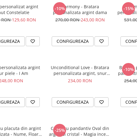
ersonalizat argint
Harmony - Bratara
Harm
-10%
-15%
ut Constelatie
personalizata argint dama
personali
0 RON
129,60 RON
270,00 RON
243,00 RON
531,0
IGUREAZA
CONFIGUREAZA
CONF
personalizata argint
Unconditional Love - Bratara
Bratara 
-10%
ur piele - I Am
personalizata argint, snur
pandanti
impletit piele
248,00 RON
234,00 RON
254,0
IGUREAZA
CONFIGUREAZA
CONF
u placuta din argint
Colier cu pandantiv Oval din
-25%
izata - Nume, Floare
argint si cristal - Magia incepe