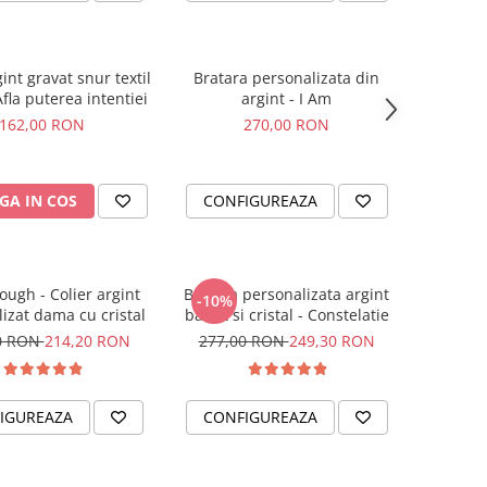
gint gravat snur textil
Bratara personalizata din
Afla puterea intentiei
argint - I Am
162,00 RON
270,00 RON
GA IN COS
CONFIGUREAZA
ough - Colier argint
Bratara personalizata argint
-10%
izat dama cu cristal
banut si cristal - Constelatie
0 RON
214,20 RON
277,00 RON
249,30 RON
IGUREAZA
CONFIGUREAZA