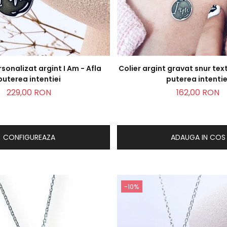
rsonalizat argint I Am - Afla
Colier argint gravat snur texti
puterea intentiei
puterea intentie
229,00 RON
162,00 RON
CONFIGUREAZA
ADAUGA IN COS
-10%