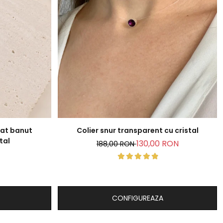
zat banut
Colier snur transparent cu cristal
tal
130,00 RON
188,00 RON
CONFIGUREAZA