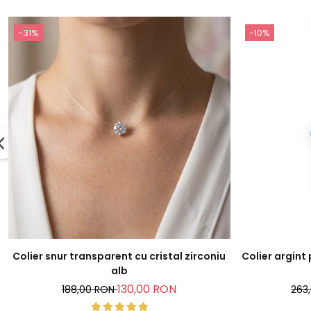
-31%
-10%
Colier snur transparent cu cristal zirconiu
Colier argint
alb
130,00 RON
188,00 RON
263