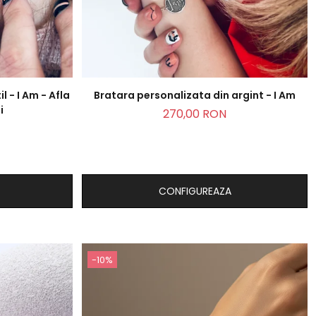
l - I Am - Afla
Bratara personalizata din argint - I Am
i
270,00 RON
CONFIGUREAZA
-10%