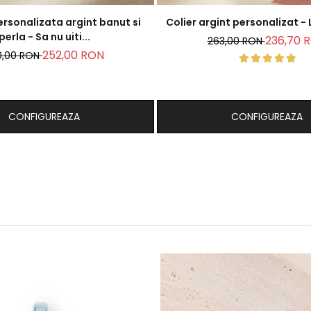
rsonalizata argint banut si
Colier
perla - Sa nu uiti...
236,70 
263,00 RON
252,00 RON
0,00 RON
CONFIGUREAZA
CONFIGUREAZA