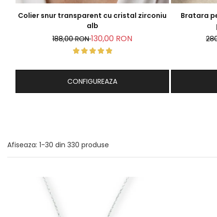
Colier snur transparent cu cristal zirconiu
Bratara pe
alb
130,00 RON
188,00 RON
28
CONFIGUREAZA
Afiseaza:
1-
30
din
330
produse