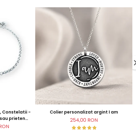
 Constelatii -
Colier personalizat argint I am
 sau prietena
254,00 RON
 RON