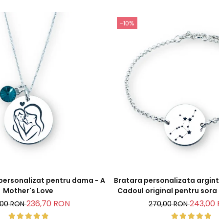
-10%
 personalizat pentru dama - A
Bratara personalizata argint,
Mother's Love
Cadoul original pentru sora
ta
236,70 RON
243,00
,00 RON
270,00 RON