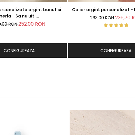
rsonalizata argint banut si
Colier
perla - Sa nu uiti...
236,70 
263,00 RON
252,00 RON
0,00 RON
CONFIGUREAZA
CONFIGUREAZA