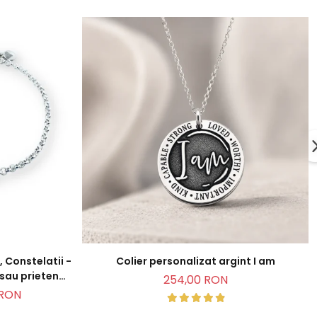
 Constelatii -
Colier personalizat argint I am
 sau prietena
254,00 RON
 RON