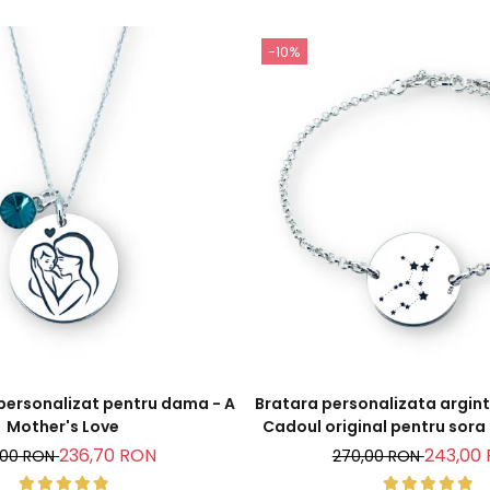
-10%
 personalizat pentru dama - A
Bratara personalizata argint,
Mother's Love
Cadoul original pentru sora
ta
236,70 RON
243,00
,00 RON
270,00 RON