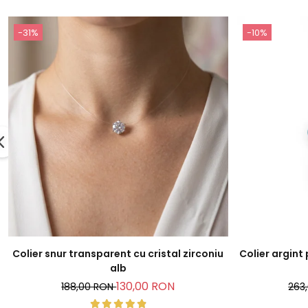
-31%
-10%
Colier snur transparent cu cristal zirconiu
Colier argint
alb
130,00 RON
188,00 RON
263