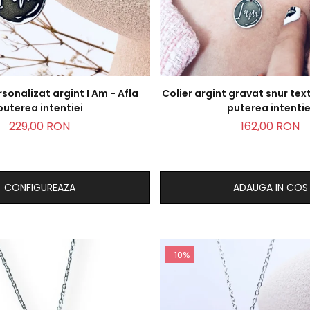
rsonalizat argint I Am - Afla
Colier argint gravat snur texti
puterea intentiei
puterea intentie
229,00 RON
162,00 RON
CONFIGUREAZA
ADAUGA IN COS
-10%