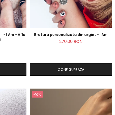
l - I Am - Afla
Bratara personalizata din argint - I Am
i
270,00 RON
CONFIGUREAZA
-10%