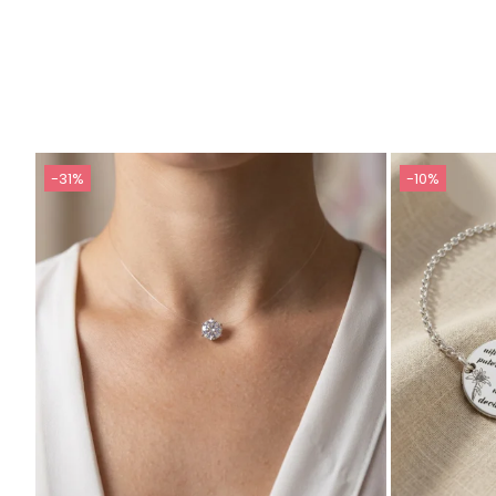
-31%
-10%