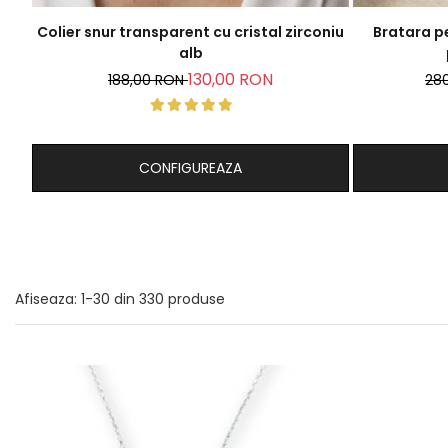
Colier snur transparent cu cristal zirconiu
Bratara pe
alb
130,00 RON
188,00 RON
28
CONFIGUREAZA
Afiseaza:
1-
30
din
330
produse