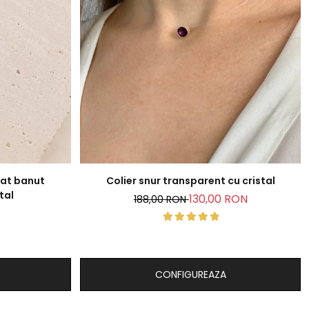
zat banut
Colier snur transparent cu cristal
tal
130,00 RON
188,00 RON
CONFIGUREAZA