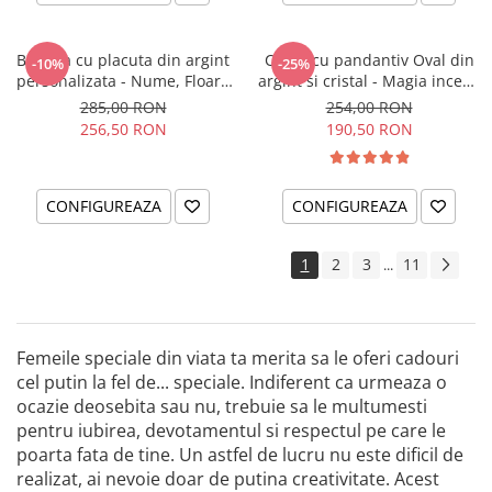
Bratara cu placuta din argint
Colier cu pandantiv Oval din
-10%
-25%
personalizata - Nume, Floare
argint si cristal - Magia incepe
& Cristal
cu tine
285,00 RON
254,00 RON
256,50 RON
190,50 RON
CONFIGUREAZA
CONFIGUREAZA
1
2
3
11
...
Femeile speciale din viata ta merita sa le oferi cadouri
cel putin la fel de... speciale. Indiferent ca urmeaza o
ocazie deosebita sau nu, trebuie sa le multumesti
pentru iubirea, devotamentul si respectul pe care le
poarta fata de tine. Un astfel de lucru nu este dificil de
realizat, ai nevoie doar de putina creativitate. Acest