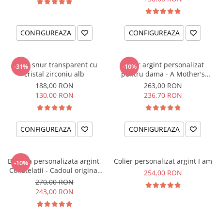
CONFIGUREAZA
CONFIGUREAZA
Colier snur transparent cu
Colier argint personalizat
-31%
-10%
cristal zirconiu alb
pentru dama - A Mother's
Love
188,00 RON
263,00 RON
130,00 RON
236,70 RON
CONFIGUREAZA
CONFIGUREAZA
Bratara personalizata argint,
Colier personalizat argint I am
-10%
Constelatii - Cadoul original
254,00 RON
pentru sora sau prietena ta
270,00 RON
243,00 RON