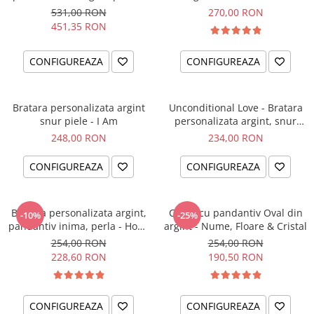
el si ea
intentiei la mana ta
531,00 RON
270,00 RON
451,35 RON
CONFIGUREAZA
CONFIGUREAZA
Bratara personalizata argint
Unconditional Love - Bratara
snur piele - I Am
personalizata argint, snur
impletit piele
248,00 RON
234,00 RON
CONFIGUREAZA
CONFIGUREAZA
Bratara personalizata argint,
Colier cu pandantiv Oval din
-10%
-25%
pandantiv inima, perla - Hope
argint - Nume, Floare & Cristal
& Faith
254,00 RON
254,00 RON
228,60 RON
190,50 RON
CONFIGUREAZA
CONFIGUREAZA