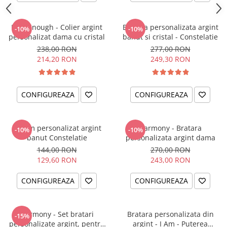
I am Enough - Colier argint
Bratara personalizata argint
-10%
-10%
personalizat dama cu cristal
banut si cristal - Constelatie
238,00 RON
277,00 RON
214,20 RON
249,30 RON
CONFIGUREAZA
CONFIGUREAZA
Charm personalizat argint
Harmony - Bratara
-10%
-10%
banut Constelatie
personalizata argint dama
144,00 RON
270,00 RON
129,60 RON
243,00 RON
CONFIGUREAZA
CONFIGUREAZA
Harmony - Set bratari
Bratara personalizata din
-15%
personalizate argint, pentru
argint - I Am - Puterea