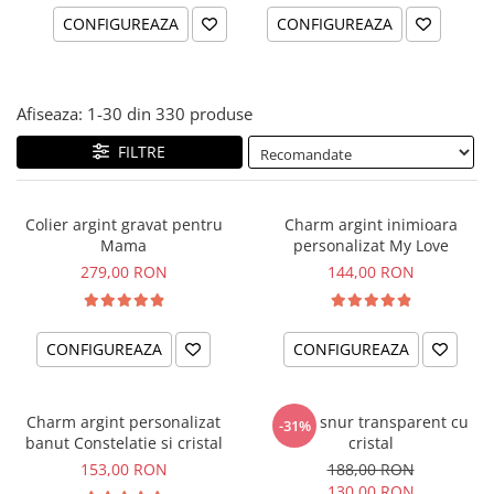
CONFIGUREAZA
CONFIGUREAZA
Afiseaza:
1-
30
din
330
produse
FILTRE
Colier argint gravat pentru
Charm argint inimioara
Mama
personalizat My Love
279,00 RON
144,00 RON
CONFIGUREAZA
CONFIGUREAZA
Charm argint personalizat
Colier snur transparent cu
-31%
banut Constelatie si cristal
cristal
153,00 RON
188,00 RON
130,00 RON