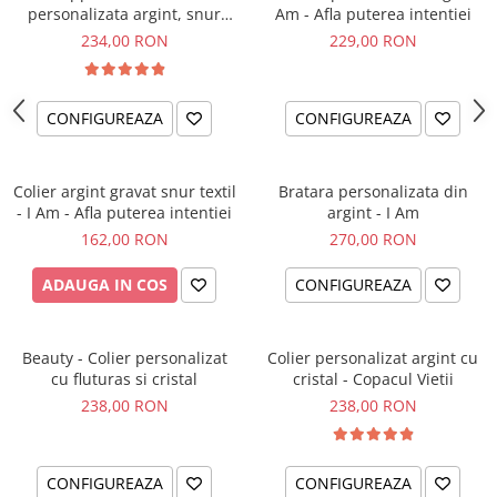
personalizata argint, snur
Am - Afla puterea intentiei
impletit piele simbol
234,00 RON
229,00 RON
CONFIGUREAZA
CONFIGUREAZA
Colier argint gravat snur textil
Bratara personalizata din
- I Am - Afla puterea intentiei
argint - I Am
162,00 RON
270,00 RON
ADAUGA IN COS
CONFIGUREAZA
Beauty - Colier personalizat
Colier personalizat argint cu
cu fluturas si cristal
cristal - Copacul Vietii
238,00 RON
238,00 RON
CONFIGUREAZA
CONFIGUREAZA