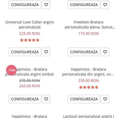
CONFIGUREAZA
CONFIGUREAZA
Universal Love Colier argint
Freedom Bratara
personalizat
personalizata dama, banut
argint, snur reglabil
229,00 RON
173,00 RON
CONFIGUREAZA
CONFIGUREAZA
Happiness - Bratara
Happiness - Bratara
-10%
personalizata argint simbol
personalizata din argint, snur
dublu piele, simbol
270,00 RON
239,00 RON
243,00 RON
CONFIGUREAZA
CONFIGUREAZA
Happiness - Bratara
Lantisor personalizat argint I