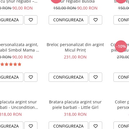
 cu șnur reglabil –
snur reglabil Busola
snur reg
simbol Soare
00 RON
90,00 RON
150,00 RON
90,00 RON
150,
IGUREAZA
CONFIGUREAZA
CONF
ersonalizata argint,
Breloc personalizat din argint
Colier pe
-10%
labil Simbol Mama &
Micul Prinț
piele sau 
Bebe
00 RON
90,00 RON
231,00 RON
270,0
IGUREAZA
CONFIGUREAZA
CONF
placuta argint snur
Bratara placuta argint snur
Colier 
bati - Unconditional
piele barbati - Little Girl
person
Love
318,00 RON
318,00 RON
IGUREAZA
CONFIGUREAZA
CONF