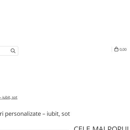
0,00
 iubit, sot
i personalizate – iubit, sot
CELE MAI POPU