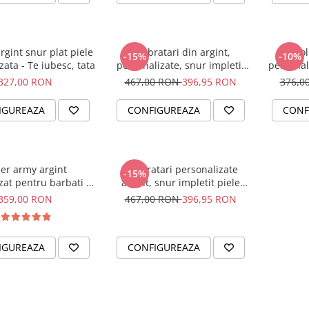
rgint snur plat piele
Set bratari din argint,
Col
-15%
-10%
zata - Te iubesc, tata
personalizate, snur impletit
personal
piele - Family
327,00 RON
467,00 RON
396,95 RON
376,0
IGUREAZA
CONFIGUREAZA
CONF
ier army argint
Set bratari personalizate
-15%
zat pentru barbati - I
argint, snur impletit piele
am
naturala - Cadou Nunta
359,00 RON
467,00 RON
396,95 RON
IGUREAZA
CONFIGUREAZA