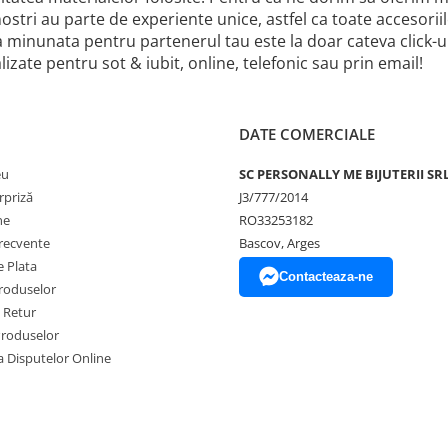
 nostri au parte de experiente unice, astfel ca toate accesor
a minunata pentru partenerul tau este la doar cateva click
izate pentru sot & iubit, online, telefonic sau prin email!
DATE COMERCIALE
eu
SC PERSONALLY ME BIJUTERII SR
rpriză
J3/777/2014
ne
RO33253182
frecvente
Bascov, Arges
 Plata
Contacteaza-ne
produselor
e Retur
Produselor
a Disputelor Online