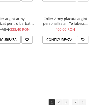
ier argint army
Colier Army placuta argint
izat pentru barbati -
personalizata - Te iubesc...
Busola iubirii
0 RON
338,40 RON
400,00 RON
IGUREAZA
CONFIGUREAZA
1
2
3
7
...