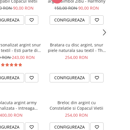
labil Copacul Vietii
argint Simbol Zibu - Harmony
00 RON
90,00 RON
150,00 RON
90,00 RON
IGUREAZA
CONFIGUREAZA
rsonalizat argint snur
Bratara cu disc argint, snur
textil - Esti parte din
piele naturala sau textil - The
noi...
Circle of Love
0 RON
243,00 RON
254,00 RON
IGUREAZA
CONFIGUREAZA
placuta argint army
Breloc din argint cu
alizata - Intreaga
Constelatie si Copacul Vietii
lume...
400,00 RON
254,00 RON
IGUREAZA
CONFIGUREAZA