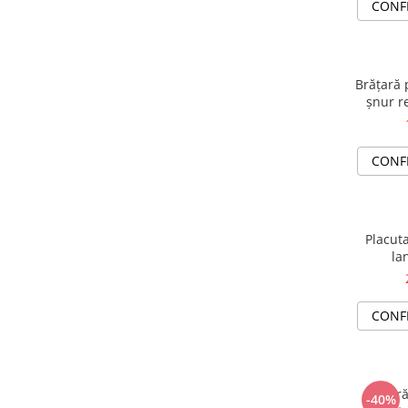
CONF
Brățară 
șnur re
CONF
Placuta
la
CONF
Brățară
-40%