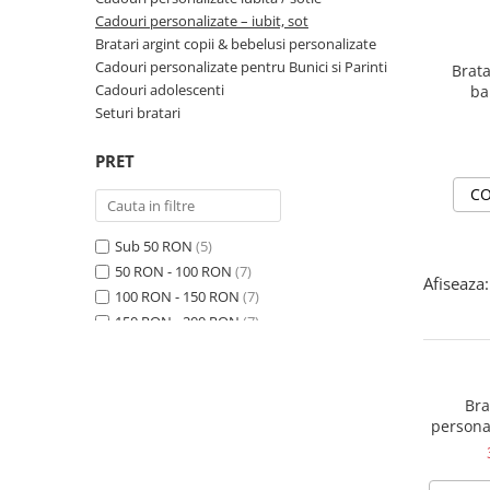
Cadouri personalizate – iubit, sot
Bratari argint copii & bebelusi personalizate
Cadouri personalizate pentru Bunici si Parinti
Brata
Cadouri adolescenti
ba
na
Seturi bratari
PRET
CO
Sub 50 RON
(5)
50 RON - 100 RON
(7)
Afiseaza:
100 RON - 150 RON
(7)
150 RON - 200 RON
(7)
200 RON - 250 RON
(32)
250 RON - 300 RON
(47)
300 RON - 400 RON
(63)
Bra
400 RON - 500 RON
(15)
personal
piele nat
500 RON - 750 RON
(2)