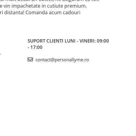
iile vin impachetate in cutiute premium.
-uri distanta! Comanda acum cadouri
SUPORT CLIENTI
LUNI - VINERI: 09:00
- 17:00
L
contact@personallyme.ro