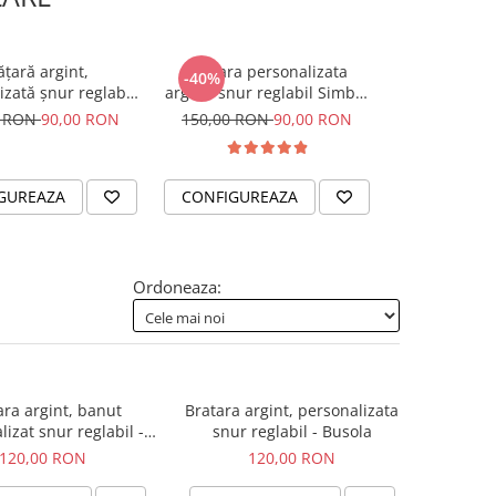
ățară argint,
Bratara personalizata
Colier snur 
-40%
izată șnur reglabil
argint, snur reglabil Simbol
personalizat
ieve in Yourself
Mama & Bebe
0 RON
90,00 RON
150,00 RON
90,00 RON
205,
GUREAZA
CONFIGUREAZA
CONFIGUR
Ordoneaza:
ara argint, banut
Bratara argint, personalizata
izat snur reglabil -
snur reglabil - Busola
Unconditional Love
120,00 RON
120,00 RON