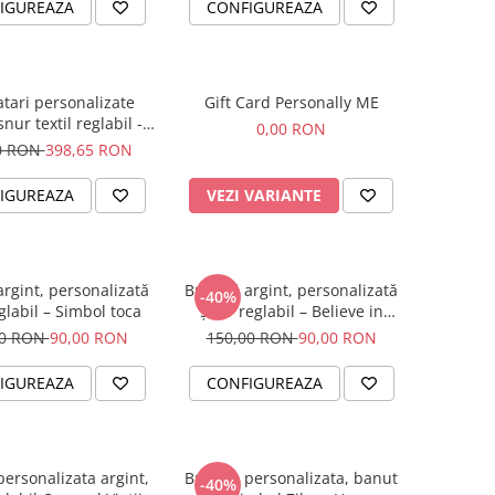
IGUREAZA
CONFIGUREAZA
atari personalizate
Gift Card Personally ME
snur textil reglabil -
0,00 RON
Family
0 RON
398,65 RON
IGUREAZA
VEZI VARIANTE
argint, personalizată
Brățară argint, personalizată
-40%
glabil – Simbol toca
șnur reglabil – Believe in
Yourself
00 RON
90,00 RON
150,00 RON
90,00 RON
IGUREAZA
CONFIGUREAZA
personalizata argint,
Bratara personalizata, banut
-40%