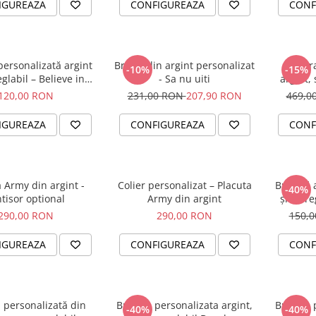
IGUREAZA
CONFIGUREAZA
CONF
personalizată argint
Breloc din argint personalizat
Set br
-10%
-15%
glabil – Believe in
- Sa nu uiti
argint, 
Yourself
120,00 RON
231,00 RON
207,90 RON
469,0
IGUREAZA
CONFIGUREAZA
CONF
 Army din argint -
Colier personalizat – Placuta
Brățară 
-40%
ntisor optional
Army din argint
șnur re
290,00 RON
290,00 RON
150,
IGUREAZA
CONFIGUREAZA
CONF
 personalizată din
Bratara personalizata argint,
Bratara 
-40%
-40%