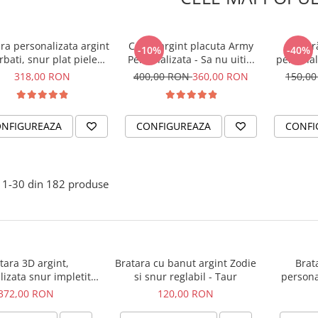
ra personalizata argint
Colier argint placuta Army
Br
-10%
-40%
rbati, snur plat piele
Personalizata - Sa nu uiti...
personal
turala - Sa nu uiti...
– Bel
318,00 RON
400,00 RON
360,00 RON
150,0
NFIGUREAZA
CONFIGUREAZA
CONFI
1-
30
din
182
produse
tara 3D argint,
Bratara cu banut argint Zodie
Brat
izata snur impletit
si snur reglabil - Taur
personal
urala - Sa nu uiti...
Simbol 
372,00 RON
120,00 RON