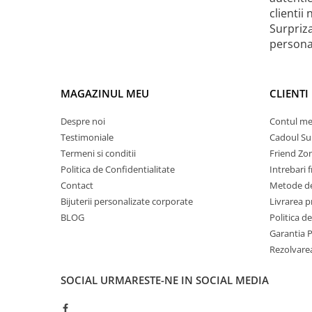
clientii
Surpriz
personal
MAGAZINUL MEU
CLIENTI
Despre noi
Contul m
Testimoniale
Cadoul Su
Termeni si conditii
Friend Zo
Politica de Confidentialitate
Intrebari 
Contact
Metode de
Bijuterii personalizate corporate
Livrarea 
BLOG
Politica d
Garantia 
Rezolvare
SOCIAL
URMARESTE-NE IN SOCIAL MEDIA