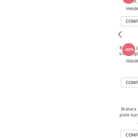
argint,
150,
CONF
Bratara p
-40%
snur reg
150,
CONF
Bratara 
piele bar
CONF