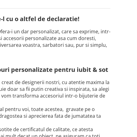
l cu o altfel de declaratie!
fera-i un dar personalizat, care sa exprime, intr-
si accesorii personalizate asa cum doresti,
iversarea voastra, sarbatori sau, pur si simplu,
uri personalizate pentru iubit & sot
i creat de designerii nostri, cu atentie maxima la
 doar sa fii putin creativa si inspirata, sa alegi
i vom transforma accesoriul intr-o bijuterie de
al pentru voi, toate acestea, gravate pe o
 dragostea si aprecierea fata de jumatatea ta
tite de certificatul de calitate, ce atesta
ai mult decat un obiect, ne asiguram ca toti