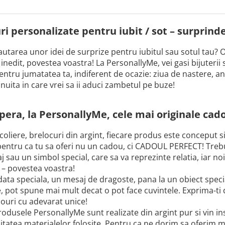
i personalizate pentru iubit / sot – surprinde-
cautarea unor idei de surprize pentru iubitul sau sotul tau? O
nedit, povestea voastra! La PersonallyMe, vei gasi bijuterii 
entru jumatatea ta, indiferent de ocazie: ziua de nastere, an
snuita in care vrei sa ii aduci zambetul pe buze!
era, la PersonallyMe, cele mai originale cado
 coliere, brelocuri din argint, fiecare produs este conceput s
 pentru ca tu sa oferi nu un cadou, ci CADOUL PERFECT! Trebuie
 sau un simbol special, care sa va reprezinte relatia, iar no
 – povestea voastra!
data speciala, un mesaj de dragoste, pana la un obiect speci
e, pot spune mai mult decat o pot face cuvintele. Exprima-ti
ouri cu adevarat unice!
odusele PersonallyMe sunt realizate din argint pur si vin inso
itatea materialelor folosite. Pentru ca ne dorim sa oferim m