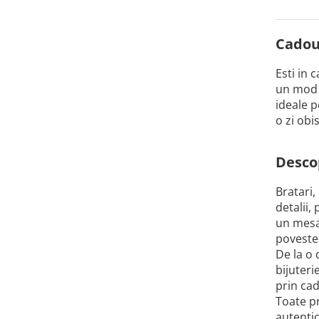
Cadour
Esti in 
un mod i
ideale p
o zi obi
Descop
Bratari,
detalii,
un mesaj
poveste
De la o 
bijuteri
prin cad
Toate pr
autentic