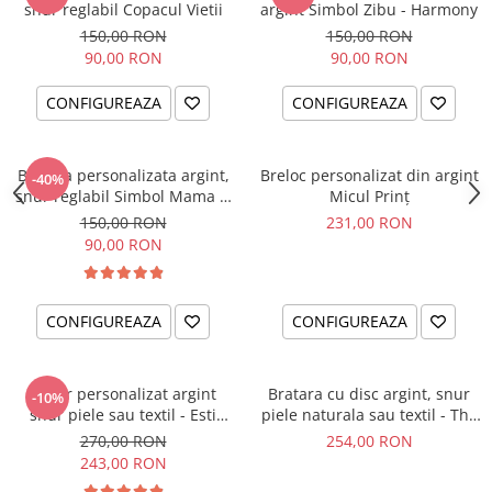
snur reglabil Copacul Vietii
argint Simbol Zibu - Harmony
150,00 RON
150,00 RON
90,00 RON
90,00 RON
CONFIGUREAZA
CONFIGUREAZA
Bratara personalizata argint,
Breloc personalizat din argint
-40%
snur reglabil Simbol Mama &
Micul Prinț
Bebe
150,00 RON
231,00 RON
90,00 RON
CONFIGUREAZA
CONFIGUREAZA
Colier personalizat argint
Bratara cu disc argint, snur
-10%
snur piele sau textil - Esti
piele naturala sau textil - The
parte din noi...
Circle of Love
270,00 RON
254,00 RON
243,00 RON