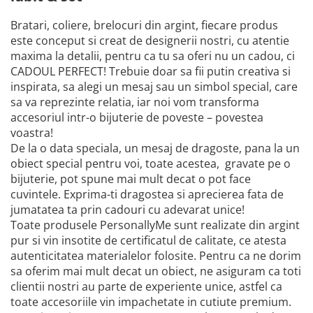
Bratari, coliere, brelocuri din argint, fiecare produs
este conceput si creat de designerii nostri, cu atentie
maxima la detalii, pentru ca tu sa oferi nu un cadou, ci
CADOUL PERFECT! Trebuie doar sa fii putin creativa si
inspirata, sa alegi un mesaj sau un simbol special, care
sa va reprezinte relatia, iar noi vom transforma
accesoriul intr-o bijuterie de poveste – povestea
voastra!
De la o data speciala, un mesaj de dragoste, pana la un
obiect special pentru voi, toate acestea, gravate pe o
bijuterie, pot spune mai mult decat o pot face
cuvintele. Exprima-ti dragostea si aprecierea fata de
jumatatea ta prin cadouri cu adevarat unice!
Toate produsele PersonallyMe sunt realizate din argint
pur si vin insotite de certificatul de calitate, ce atesta
autenticitatea materialelor folosite. Pentru ca ne dorim
sa oferim mai mult decat un obiect, ne asiguram ca toti
clientii nostri au parte de experiente unice, astfel ca
toate accesoriile vin impachetate in cutiute premium.