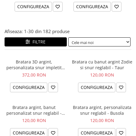
CONFIGUREAZA
CONFIGUREAZA
Afiseaza:
1-
30
din
182
produse
FILTRE
Bratara 3D argint,
Bratara cu banut argint Zodie
personalizata snur impletit
si snur reglabil - Taur
piele naturala - Sa nu uiti...
372,00 RON
120,00 RON
CONFIGUREAZA
CONFIGUREAZA
Bratara argint, banut
Bratara argint, personalizata
personalizat snur reglabil -
snur reglabil - Busola
Simbol Unconditional Love
120,00 RON
120,00 RON
CONFIGUREAZA
CONFIGUREAZA