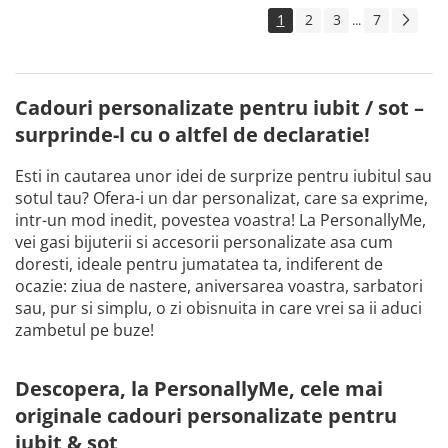
1
2
3
7
...
Cadouri personalizate pentru iubit / sot –
surprinde-l cu o altfel de declaratie!
Esti in cautarea unor idei de surprize pentru iubitul sau
sotul tau? Ofera-i un dar personalizat, care sa exprime,
intr-un mod inedit, povestea voastra! La PersonallyMe,
vei gasi bijuterii si accesorii personalizate asa cum
doresti, ideale pentru jumatatea ta, indiferent de
ocazie: ziua de nastere, aniversarea voastra, sarbatori
sau, pur si simplu, o zi obisnuita in care vrei sa ii aduci
zambetul pe buze!
Descopera, la PersonallyMe, cele mai
originale cadouri personalizate pentru
iubit & sot