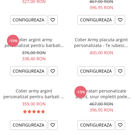
327,00 RON
467,00 RON
396,95 RON
CONFIGUREAZA
CONFIGUREAZA
Colier argint army
Colier Army placuta argint
-10%
personalizat pentru barbati -
personalizata - Te iubesc...
Busola iubirii
376,00 RON
400,00 RON
338,40 RON
CONFIGUREAZA
CONFIGUREAZA
Colier army argint
Set bratari personalizate
-15%
personalizat pentru barbati - I
argint, snur impletit piele
am
naturala - Cadou Nunta
359,00 RON
467,00 RON
396,95 RON
CONFIGUREAZA
CONFIGUREAZA