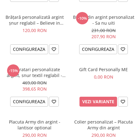
Brățară personalizată argint
Breloc din argint personalizat
-10%
șnur reglabil – Believe in
- Sa nu uiti
Yourself
120,00 RON
231,00 RON
207,90 RON
CONFIGUREAZA
CONFIGUREAZA
Set bratari personalizate
Gift Card Personally ME
-15%
argint, snur textil reglabil -
0,00 RON
Family
469,00 RON
398,65 RON
CONFIGUREAZA
VEZI VARIANTE
Placuta Army din argint -
Colier personalizat – Placuta
lantisor optional
Army din argint
290,00 RON
290,00 RON