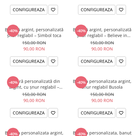
CONFIGUREAZA
CONFIGUREAZA
Brățară argint, personalizată
Brățară argint, personalizată
-40%
-40%
șnur reglabil – Simbol toca
șnur reglabil – Believe in
Yourself
150,00 RON
150,00 RON
90,00 RON
90,00 RON
CONFIGUREAZA
CONFIGUREAZA
Brățară personalizată din
Bratara personalizata argint,
-40%
-40%
argint, cu șnur reglabil –
snur reglabil Busola
simbol Soare
150,00 RON
150,00 RON
90,00 RON
90,00 RON
CONFIGUREAZA
CONFIGUREAZA
Bratara personalizata argint,
Bratara personalizata, banut
-40%
-40%