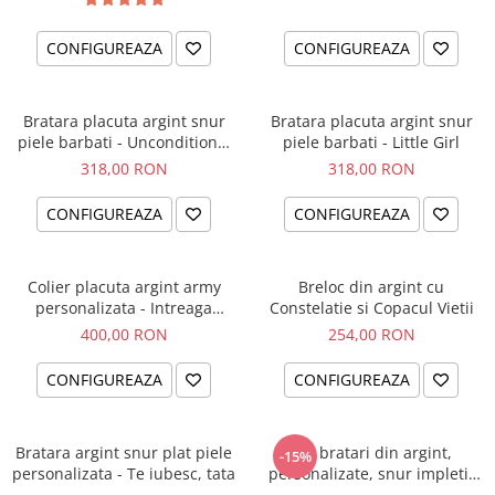
CONFIGUREAZA
CONFIGUREAZA
Bratara placuta argint snur
Bratara placuta argint snur
piele barbati - Unconditional
piele barbati - Little Girl
Love
318,00 RON
318,00 RON
CONFIGUREAZA
CONFIGUREAZA
Colier placuta argint army
Breloc din argint cu
personalizata - Intreaga
Constelatie si Copacul Vietii
lume...
400,00 RON
254,00 RON
CONFIGUREAZA
CONFIGUREAZA
Bratara argint snur plat piele
Set bratari din argint,
-15%
personalizata - Te iubesc, tata
personalizate, snur impletit
piele - Family