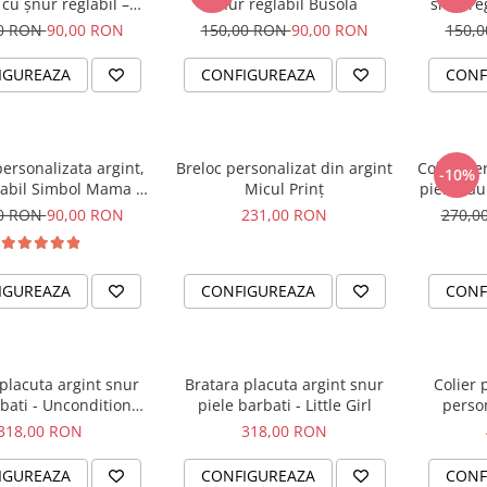
 cu șnur reglabil –
snur reglabil Busola
snur reg
simbol Soare
00 RON
90,00 RON
150,00 RON
90,00 RON
150,
IGUREAZA
CONFIGUREAZA
CONF
ersonalizata argint,
Breloc personalizat din argint
Colier pe
-10%
labil Simbol Mama &
Micul Prinț
piele sau 
Bebe
00 RON
90,00 RON
231,00 RON
270,0
IGUREAZA
CONFIGUREAZA
CONF
placuta argint snur
Bratara placuta argint snur
Colier 
bati - Unconditional
piele barbati - Little Girl
person
Love
318,00 RON
318,00 RON
IGUREAZA
CONFIGUREAZA
CONF