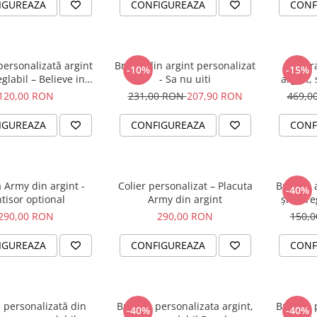
IGUREAZA
CONFIGUREAZA
CONF
personalizată argint
Breloc din argint personalizat
Set br
-10%
-15%
glabil – Believe in
- Sa nu uiti
argint, 
Yourself
120,00 RON
231,00 RON
207,90 RON
469,0
IGUREAZA
CONFIGUREAZA
CONF
 Army din argint -
Colier personalizat – Placuta
Brățară 
-40%
ntisor optional
Army din argint
șnur re
290,00 RON
290,00 RON
150,
IGUREAZA
CONFIGUREAZA
CONF
 personalizată din
Bratara personalizata argint,
Bratara 
-40%
-40%