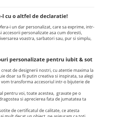
l cu o altfel de declaratie!
fera-i un dar personalizat, care sa exprime, intr-
si accesorii personalizate asa cum doresti,
iversarea voastra, sarbatori sau, pur si simplu,
uri personalizate pentru iubit & sot
i creat de designerii nostri, cu atentie maxima la
 doar sa fii putin creativa si inspirata, sa alegi
i vom transforma accesoriul intr-o bijuterie de
al pentru voi, toate acestea, gravate pe o
 dragostea si aprecierea fata de jumatatea ta
tite de certificatul de calitate, ce atesta
ai mult decat un obiect, ne asiguram ca toti