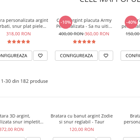
ra personalizata argint
Colier argint placuta Army
Br
-10%
-40%
rbati, snur plat piele
Personalizata - Sa nu uiti...
personal
turala - Sa nu uiti...
– Bel
318,00 RON
400,00 RON
360,00 RON
150,0
NFIGUREAZA
CONFIGUREAZA
CONFI
1-
30
din
182
produse
tara 3D argint,
Bratara cu banut argint Zodie
Brat
izata snur impletit
si snur reglabil - Taur
personal
urala - Sa nu uiti...
Simbol 
372,00 RON
120,00 RON