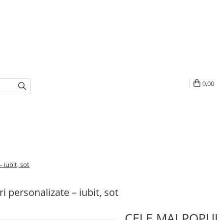
0,00
 iubit, sot
i personalizate – iubit, sot
CELE MAI POPU