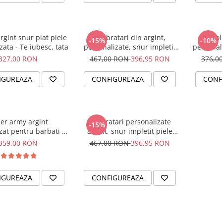
rgint snur plat piele
Set bratari din argint,
Col
-15%
-10%
zata - Te iubesc, tata
personalizate, snur impletit
personal
piele - Family
327,00 RON
467,00 RON
396,95 RON
376,0
IGUREAZA
CONFIGUREAZA
CONF
ier army argint
Set bratari personalizate
-15%
zat pentru barbati - I
argint, snur impletit piele
am
naturala - Cadou Nunta
359,00 RON
467,00 RON
396,95 RON
IGUREAZA
CONFIGUREAZA