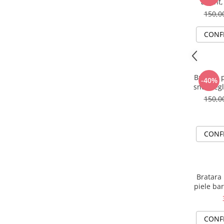
argint,
150,
CONF
Bratara p
-40%
snur reg
150,
CONF
Bratara 
piele bar
CONF