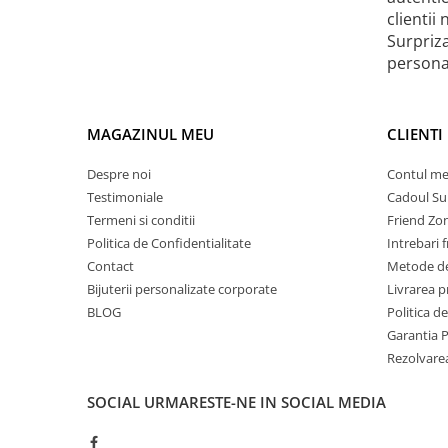
clientii
Surpriz
personal
MAGAZINUL MEU
CLIENTI
Despre noi
Contul m
Testimoniale
Cadoul Su
Termeni si conditii
Friend Zo
Politica de Confidentialitate
Intrebari 
Contact
Metode de
Bijuterii personalizate corporate
Livrarea 
BLOG
Politica d
Garantia 
Rezolvare
SOCIAL
URMARESTE-NE IN SOCIAL MEDIA