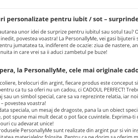
i personalizate pentru iubit / sot – surprinde-
cautarea unor idei de surprize pentru iubitul sau sotul tau? O
nedit, povestea voastra! La PersonallyMe, vei gasi bijuterii 
entru jumatatea ta, indiferent de ocazie: ziua de nastere, an
snuita in care vrei sa ii aduci zambetul pe buze!
era, la PersonallyMe, cele mai originale cado
 coliere, brelocuri din argint, fiecare produs este conceput s
 pentru ca tu sa oferi nu un cadou, ci CADOUL PERFECT! Trebuie
 sau un simbol special, care sa va reprezinte relatia, iar no
 – povestea voastra!
data speciala, un mesaj de dragoste, pana la un obiect speci
e, pot spune mai mult decat o pot face cuvintele. Exprima-ti
ouri cu adevarat unice!
odusele PersonallyMe sunt realizate din argint pur si vin inso
itatea materialelor folosite. Pentru ca ne dorim sa oferim m