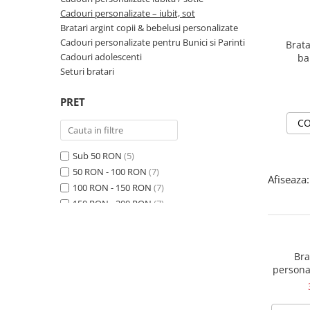
Cadouri personalizate – iubit, sot
Bratari argint copii & bebelusi personalizate
Cadouri personalizate pentru Bunici si Parinti
Brata
Cadouri adolescenti
ba
na
Seturi bratari
PRET
CO
Sub 50 RON
(5)
50 RON - 100 RON
(7)
Afiseaza:
100 RON - 150 RON
(7)
150 RON - 200 RON
(7)
200 RON - 250 RON
(32)
250 RON - 300 RON
(47)
300 RON - 400 RON
(63)
Bra
400 RON - 500 RON
(15)
personal
piele nat
500 RON - 750 RON
(2)