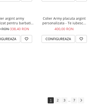
ier argint army
Colier Army placuta argint
izat pentru barbati -
personalizata - Te iubesc...
Busola iubirii
0 RON
338,40 RON
400,00 RON
IGUREAZA
CONFIGUREAZA
1
2
3
7
...