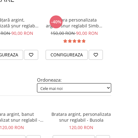
ățară argint,
Bratara personalizata
Colier snur 
-40%
izată șnur reglabil
argint, snur reglabil Simbol
personalizat
ieve in Yourself
Mama & Bebe
0 RON
90,00 RON
150,00 RON
90,00 RON
205,
GUREAZA
CONFIGUREAZA
CONFIGUR
Ordoneaza:
ara argint, banut
Bratara argint, personalizata
izat snur reglabil -
snur reglabil - Busola
Unconditional Love
120,00 RON
120,00 RON