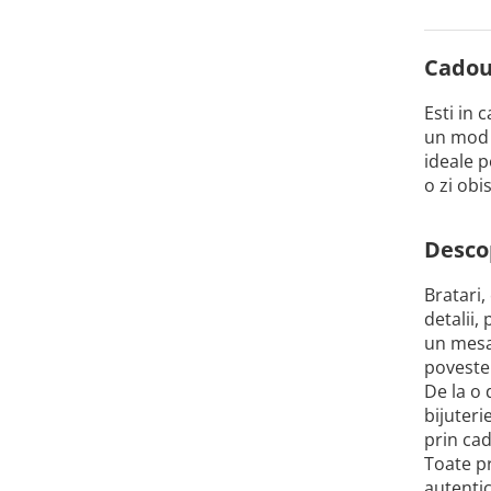
Cadour
Esti in 
un mod i
ideale p
o zi obi
Descop
Bratari,
detalii,
un mesaj
poveste
De la o 
bijuteri
prin cad
Toate pr
autentic