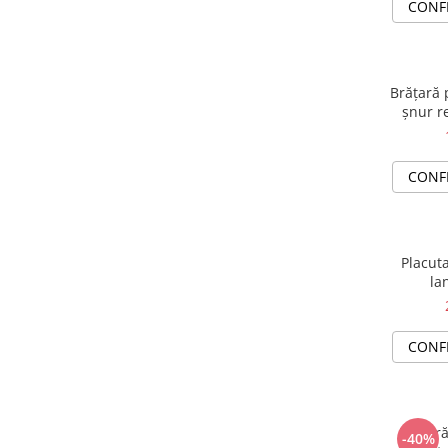
CONF
Brățară 
șnur re
CONF
Placuta
la
CONF
Brățară
-40%