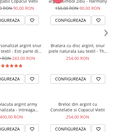
labil Copacul Vietii
argint Simbol Zibu - Harmony
00 RON
90,00 RON
150,00 RON
90,00 RON
IGUREAZA
CONFIGUREAZA
rsonalizat argint snur
Bratara cu disc argint, snur
textil - Esti parte din
piele naturala sau textil - The
noi...
Circle of Love
0 RON
243,00 RON
254,00 RON
IGUREAZA
CONFIGUREAZA
placuta argint army
Breloc din argint cu
alizata - Intreaga
Constelatie si Copacul Vietii
lume...
400,00 RON
254,00 RON
IGUREAZA
CONFIGUREAZA