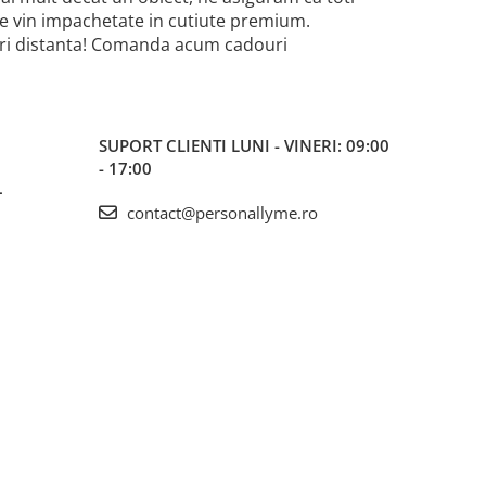
iile vin impachetate in cutiute premium.
-uri distanta! Comanda acum cadouri
SUPORT CLIENTI
LUNI - VINERI: 09:00
- 17:00
L
contact@personallyme.ro