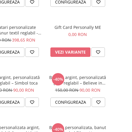
IGUREAZA
CONFIGUREAZA
atari personalizate
Gift Card Personally ME
snur textil reglabil -
0,00 RON
Family
0 RON
398,65 RON
IGUREAZA
VEZI VARIANTE
argint, personalizată
Brățară argint, personalizată
-40%
glabil – Simbol toca
șnur reglabil – Believe in
Yourself
00 RON
90,00 RON
150,00 RON
90,00 RON
IGUREAZA
CONFIGUREAZA
personalizata argint,
Bratara personalizata, banut
-40%