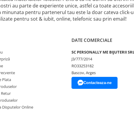
 nostri au parte de experiente unice, astfel ca toate accesor
a minunata pentru partenerul tau este la doar cateva click
izate pentru sot & iubit, online, telefonic sau prin email!
DATE COMERCIALE
eu
SC PERSONALLY ME BIJUTERII SR
rpriză
J3/777/2014
ne
RO33253182
frecvente
Bascov, Arges
 Plata
Contacteaza-ne
produselor
e Retur
Produselor
a Disputelor Online