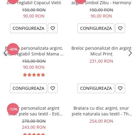
snur reglabil Copacul Vietii
argint Simbol Zibu - Harmony
150,00 RON
150,00 RON
90,00 RON
90,00 RON
CONFIGUREAZA
CONFIGUREAZA
Bratara personalizata argint,
Breloc personalizat din argint
-40%
snur reglabil Simbol Mama &
Micul Prinț
Bebe
150,00 RON
231,00 RON
90,00 RON
CONFIGUREAZA
CONFIGUREAZA
Colier personalizat argint
Bratara cu disc argint, snur
-10%
snur piele sau textil - Esti
piele naturala sau textil - The
parte din noi...
Circle of Love
270,00 RON
254,00 RON
243,00 RON