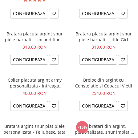
CONFIGUREAZA
CONFIGUREAZA
Bratara placuta argint snur
Bratara placuta argint snur
piele barbati - Unconditional
piele barbati - Little Girl
Love
318,00 RON
318,00 RON
CONFIGUREAZA
CONFIGUREAZA
Colier placuta argint army
Breloc din argint cu
personalizata - Intreaga
Constelatie si Copacul Vietii
lume...
400,00 RON
254,00 RON
CONFIGUREAZA
CONFIGUREAZA
Bratara argint snur plat piele
Set bratari din argint,
-15%
personalizata - Te iubesc, tata
personalizate, snur impletit
piele - Family