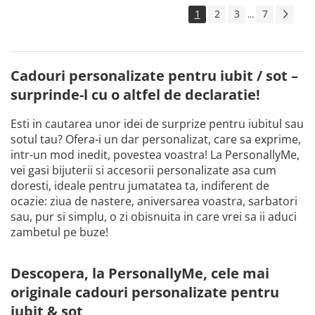
1
2
3
7
...
Cadouri personalizate pentru iubit / sot –
surprinde-l cu o altfel de declaratie!
Esti in cautarea unor idei de surprize pentru iubitul sau
sotul tau? Ofera-i un dar personalizat, care sa exprime,
intr-un mod inedit, povestea voastra! La PersonallyMe,
vei gasi bijuterii si accesorii personalizate asa cum
doresti, ideale pentru jumatatea ta, indiferent de
ocazie: ziua de nastere, aniversarea voastra, sarbatori
sau, pur si simplu, o zi obisnuita in care vrei sa ii aduci
zambetul pe buze!
Descopera, la PersonallyMe, cele mai
originale cadouri personalizate pentru
iubit & sot