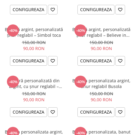
CONFIGUREAZA
CONFIGUREAZA
Brățară argint, personalizată
Brățară argint, personalizată
-40%
-40%
șnur reglabil – Simbol toca
șnur reglabil – Believe in
Yourself
150,00 RON
150,00 RON
90,00 RON
90,00 RON
CONFIGUREAZA
CONFIGUREAZA
Brățară personalizată din
Bratara personalizata argint,
-40%
-40%
argint, cu șnur reglabil –
snur reglabil Busola
simbol Soare
150,00 RON
150,00 RON
90,00 RON
90,00 RON
CONFIGUREAZA
CONFIGUREAZA
Bratara personalizata argint,
Bratara personalizata, banut
-40%
-40%