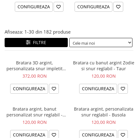
CONFIGUREAZA
CONFIGUREAZA
Afiseaza:
1-
30
din
182
produse
FILTRE
Bratara 3D argint,
Bratara cu banut argint Zodie
personalizata snur impletit
si snur reglabil - Taur
piele naturala - Sa nu uiti...
372,00 RON
120,00 RON
CONFIGUREAZA
CONFIGUREAZA
Bratara argint, banut
Bratara argint, personalizata
personalizat snur reglabil -
snur reglabil - Busola
Simbol Unconditional Love
120,00 RON
120,00 RON
CONFIGUREAZA
CONFIGUREAZA