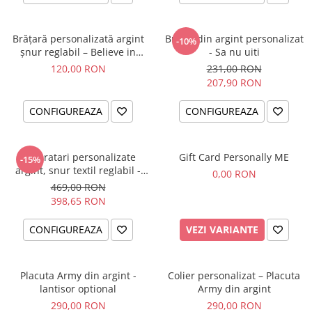
Brățară personalizată argint
Breloc din argint personalizat
-10%
șnur reglabil – Believe in
- Sa nu uiti
Yourself
120,00 RON
231,00 RON
207,90 RON
CONFIGUREAZA
CONFIGUREAZA
Set bratari personalizate
Gift Card Personally ME
-15%
argint, snur textil reglabil -
0,00 RON
Family
469,00 RON
398,65 RON
CONFIGUREAZA
VEZI VARIANTE
Placuta Army din argint -
Colier personalizat – Placuta
lantisor optional
Army din argint
290,00 RON
290,00 RON