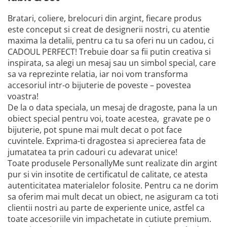
Bratari, coliere, brelocuri din argint, fiecare produs
este conceput si creat de designerii nostri, cu atentie
maxima la detalii, pentru ca tu sa oferi nu un cadou, ci
CADOUL PERFECT! Trebuie doar sa fii putin creativa si
inspirata, sa alegi un mesaj sau un simbol special, care
sa va reprezinte relatia, iar noi vom transforma
accesoriul intr-o bijuterie de poveste – povestea
voastra!
De la o data speciala, un mesaj de dragoste, pana la un
obiect special pentru voi, toate acestea, gravate pe o
bijuterie, pot spune mai mult decat o pot face
cuvintele. Exprima-ti dragostea si aprecierea fata de
jumatatea ta prin cadouri cu adevarat unice!
Toate produsele PersonallyMe sunt realizate din argint
pur si vin insotite de certificatul de calitate, ce atesta
autenticitatea materialelor folosite. Pentru ca ne dorim
sa oferim mai mult decat un obiect, ne asiguram ca toti
clientii nostri au parte de experiente unice, astfel ca
toate accesoriile vin impachetate in cutiute premium.