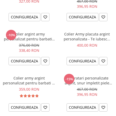
327,00 RON
467,00 RON
396,95 RON
CONFIGUREAZA
CONFIGUREAZA
Colier argint army
Colier Army placuta argint
-10%
personalizat pentru barbati -
personalizata - Te iubesc...
Busola iubirii
376,00 RON
400,00 RON
338,40 RON
CONFIGUREAZA
CONFIGUREAZA
Colier army argint
Set bratari personalizate
-15%
personalizat pentru barbati - I
argint, snur impletit piele
am
naturala - Cadou Nunta
359,00 RON
467,00 RON
396,95 RON
CONFIGUREAZA
CONFIGUREAZA