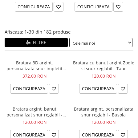
CONFIGUREAZA
CONFIGUREAZA
Afiseaza:
1-
30
din
182
produse
FILTRE
Bratara 3D argint,
Bratara cu banut argint Zodie
personalizata snur impletit
si snur reglabil - Taur
piele naturala - Sa nu uiti...
372,00 RON
120,00 RON
CONFIGUREAZA
CONFIGUREAZA
Bratara argint, banut
Bratara argint, personalizata
personalizat snur reglabil -
snur reglabil - Busola
Simbol Unconditional Love
120,00 RON
120,00 RON
CONFIGUREAZA
CONFIGUREAZA