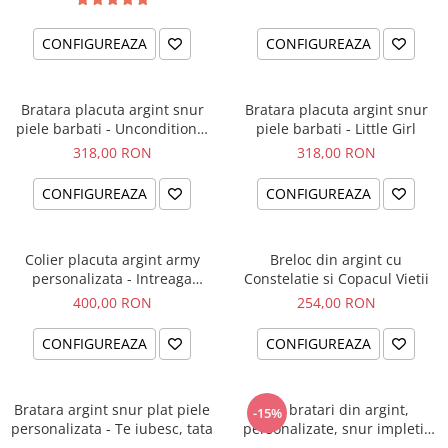
CONFIGUREAZA
CONFIGUREAZA
Bratara placuta argint snur
Bratara placuta argint snur
piele barbati - Unconditional
piele barbati - Little Girl
Love
318,00 RON
318,00 RON
CONFIGUREAZA
CONFIGUREAZA
Colier placuta argint army
Breloc din argint cu
personalizata - Intreaga
Constelatie si Copacul Vietii
lume...
400,00 RON
254,00 RON
CONFIGUREAZA
CONFIGUREAZA
Bratara argint snur plat piele
Set bratari din argint,
-15%
personalizata - Te iubesc, tata
personalizate, snur impletit
piele - Family