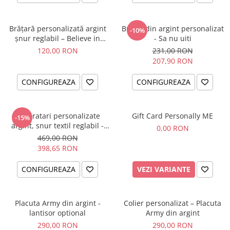
Brățară personalizată argint
Breloc din argint personalizat
-10%
șnur reglabil – Believe in
- Sa nu uiti
Yourself
120,00 RON
231,00 RON
207,90 RON
CONFIGUREAZA
CONFIGUREAZA
Set bratari personalizate
Gift Card Personally ME
-15%
argint, snur textil reglabil -
0,00 RON
Family
469,00 RON
398,65 RON
CONFIGUREAZA
VEZI VARIANTE
Placuta Army din argint -
Colier personalizat – Placuta
lantisor optional
Army din argint
290,00 RON
290,00 RON