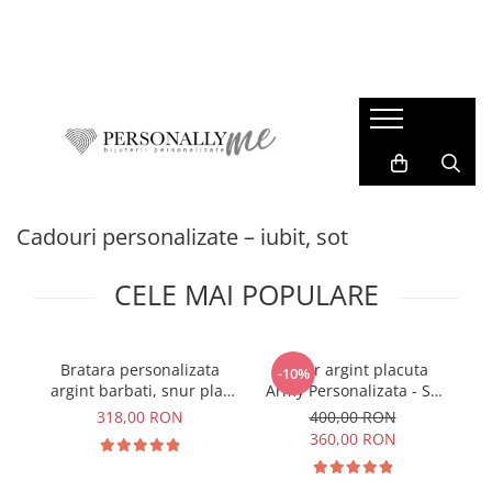
Idei Cadouri
Bijuterii personalizate
Cadouri Evenimente
Colectii
Pentru iubit / sot
Bratari barbati
Paste
M.Y.T.H
Pentru iubita / sotie
Bratari dama
Nunta
Blessed Beginnings
Pentru adolescenti
Coliere barbati
Botez
Stardust
Pentru Surori / prietene
Coliere dama
Majorat
Young Dreams
Cadouri personalizate – iubit, sot
Pentru cadre didactice
Bratari copii
1-8 Martie
Summer Vibes
CELE MAI POPULARE
Pentru absolventi
Brelocuri
Valentine's Day
Corporate Prestige
Pentru mamici
Charm-uri
Pentru Nasi
Cercei
Bratara personalizata
Colier argint placuta
-10%
Pentru copii / bebelusi
Banuti Botez & Mot
argint barbati, snur plat
Army Personalizata - Sa
piele naturala - Sa nu
nu uiti...
318,00 RON
400,00 RON
Constelatii si Zodii
Medalioane animalute
uiti...
360,00 RON