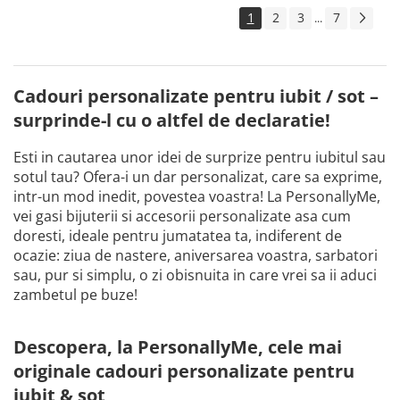
1
2
3
7
...
Cadouri personalizate pentru iubit / sot –
surprinde-l cu o altfel de declaratie!
Esti in cautarea unor idei de surprize pentru iubitul sau
sotul tau? Ofera-i un dar personalizat, care sa exprime,
intr-un mod inedit, povestea voastra! La PersonallyMe,
vei gasi bijuterii si accesorii personalizate asa cum
doresti, ideale pentru jumatatea ta, indiferent de
ocazie: ziua de nastere, aniversarea voastra, sarbatori
sau, pur si simplu, o zi obisnuita in care vrei sa ii aduci
zambetul pe buze!
Descopera, la PersonallyMe, cele mai
originale cadouri personalizate pentru
iubit & sot