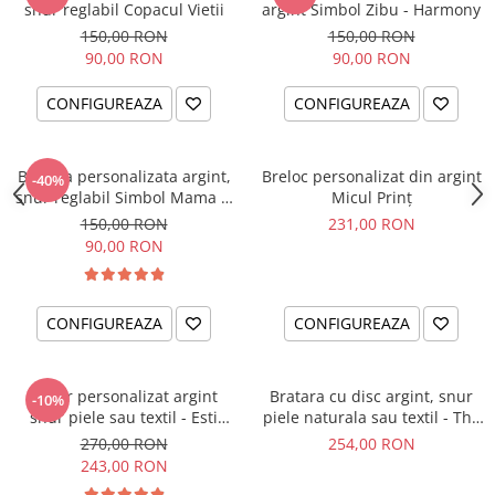
snur reglabil Copacul Vietii
argint Simbol Zibu - Harmony
150,00 RON
150,00 RON
90,00 RON
90,00 RON
CONFIGUREAZA
CONFIGUREAZA
Bratara personalizata argint,
Breloc personalizat din argint
-40%
snur reglabil Simbol Mama &
Micul Prinț
Bebe
150,00 RON
231,00 RON
90,00 RON
CONFIGUREAZA
CONFIGUREAZA
Colier personalizat argint
Bratara cu disc argint, snur
-10%
snur piele sau textil - Esti
piele naturala sau textil - The
parte din noi...
Circle of Love
270,00 RON
254,00 RON
243,00 RON