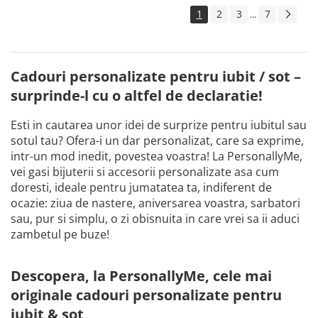
1
2
3
7
...
Cadouri personalizate pentru iubit / sot –
surprinde-l cu o altfel de declaratie!
Esti in cautarea unor idei de surprize pentru iubitul sau
sotul tau? Ofera-i un dar personalizat, care sa exprime,
intr-un mod inedit, povestea voastra! La PersonallyMe,
vei gasi bijuterii si accesorii personalizate asa cum
doresti, ideale pentru jumatatea ta, indiferent de
ocazie: ziua de nastere, aniversarea voastra, sarbatori
sau, pur si simplu, o zi obisnuita in care vrei sa ii aduci
zambetul pe buze!
Descopera, la PersonallyMe, cele mai
originale cadouri personalizate pentru
iubit & sot