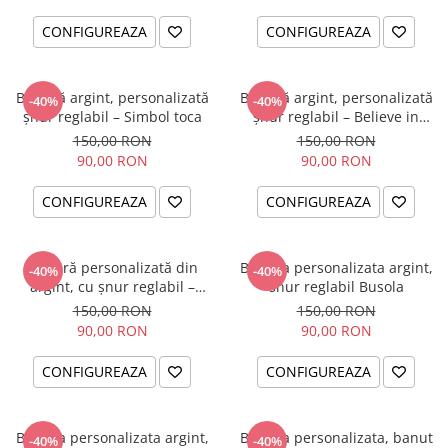
CONFIGUREAZA
CONFIGUREAZA
Brățară argint, personalizată
Brățară argint, personalizată
-40%
-40%
șnur reglabil – Simbol toca
șnur reglabil – Believe in
Yourself
150,00 RON
150,00 RON
90,00 RON
90,00 RON
CONFIGUREAZA
CONFIGUREAZA
Brățară personalizată din
Bratara personalizata argint,
-40%
-40%
argint, cu șnur reglabil –
snur reglabil Busola
simbol Soare
150,00 RON
150,00 RON
90,00 RON
90,00 RON
CONFIGUREAZA
CONFIGUREAZA
Bratara personalizata argint,
Bratara personalizata, banut
-40%
-40%