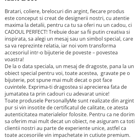
Bratari, coliere, brelocuri din argint, fiecare produs
este conceput si creat de designerii nostri, cu atentie
maxima la detalii, pentru ca tu sa oferi nu un cadou, ci
CADOUL PERFECT! Trebuie doar sa fii putin creativa si
inspirata, sa alegi un mesaj sau un simbol special, care
sa va reprezinte relatia, iar noi vom transforma
accesoriul intr-o bijuterie de poveste – povestea
voastra!
De la o data speciala, un mesaj de dragoste, pana la un
obiect special pentru voi, toate acestea, gravate pe o
bijuterie, pot spune mai mult decat o pot face
cuvintele. Exprima-ti dragostea si aprecierea fata de
jumatatea ta prin cadouri cu adevarat unice!
Toate produsele PersonallyMe sunt realizate din argint
pur si vin insotite de certificatul de calitate, ce atesta
autenticitatea materialelor folosite. Pentru ca ne dorim
sa oferim mai mult decat un obiect, ne asiguram ca toti
clientii nostri au parte de experiente unice, astfel ca
toate accesoriile vin impachetate in cutiute premium.