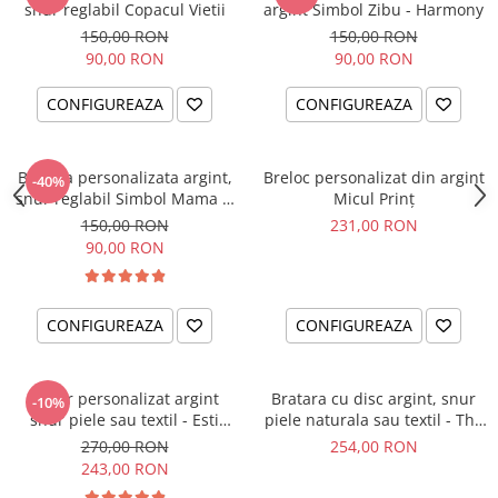
snur reglabil Copacul Vietii
argint Simbol Zibu - Harmony
150,00 RON
150,00 RON
90,00 RON
90,00 RON
CONFIGUREAZA
CONFIGUREAZA
Bratara personalizata argint,
Breloc personalizat din argint
-40%
snur reglabil Simbol Mama &
Micul Prinț
Bebe
150,00 RON
231,00 RON
90,00 RON
CONFIGUREAZA
CONFIGUREAZA
Colier personalizat argint
Bratara cu disc argint, snur
-10%
snur piele sau textil - Esti
piele naturala sau textil - The
parte din noi...
Circle of Love
270,00 RON
254,00 RON
243,00 RON