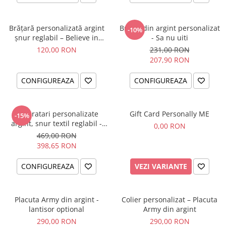
Brățară personalizată argint
Breloc din argint personalizat
-10%
șnur reglabil – Believe in
- Sa nu uiti
Yourself
120,00 RON
231,00 RON
207,90 RON
CONFIGUREAZA
CONFIGUREAZA
Set bratari personalizate
Gift Card Personally ME
-15%
argint, snur textil reglabil -
0,00 RON
Family
469,00 RON
398,65 RON
CONFIGUREAZA
VEZI VARIANTE
Placuta Army din argint -
Colier personalizat – Placuta
lantisor optional
Army din argint
290,00 RON
290,00 RON