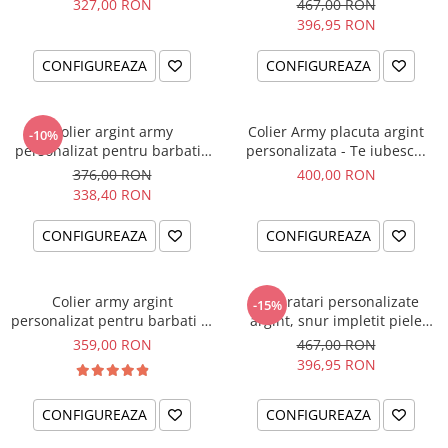
327,00 RON
467,00 RON
396,95 RON
CONFIGUREAZA
CONFIGUREAZA
Colier argint army
Colier Army placuta argint
-10%
personalizat pentru barbati -
personalizata - Te iubesc...
Busola iubirii
376,00 RON
400,00 RON
338,40 RON
CONFIGUREAZA
CONFIGUREAZA
Colier army argint
Set bratari personalizate
-15%
personalizat pentru barbati - I
argint, snur impletit piele
am
naturala - Cadou Nunta
359,00 RON
467,00 RON
396,95 RON
CONFIGUREAZA
CONFIGUREAZA