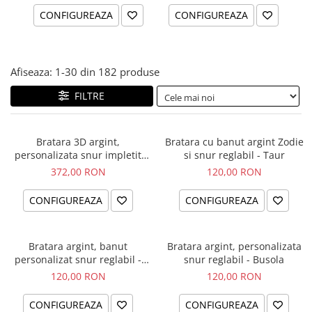
CONFIGUREAZA
CONFIGUREAZA
Afiseaza:
1-
30
din
182
produse
FILTRE
Bratara 3D argint,
Bratara cu banut argint Zodie
personalizata snur impletit
si snur reglabil - Taur
piele naturala - Sa nu uiti...
372,00 RON
120,00 RON
CONFIGUREAZA
CONFIGUREAZA
Bratara argint, banut
Bratara argint, personalizata
personalizat snur reglabil -
snur reglabil - Busola
Simbol Unconditional Love
120,00 RON
120,00 RON
CONFIGUREAZA
CONFIGUREAZA