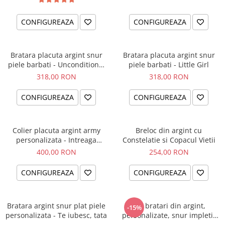
CONFIGUREAZA
CONFIGUREAZA
Bratara placuta argint snur
Bratara placuta argint snur
piele barbati - Unconditional
piele barbati - Little Girl
Love
318,00 RON
318,00 RON
CONFIGUREAZA
CONFIGUREAZA
Colier placuta argint army
Breloc din argint cu
personalizata - Intreaga
Constelatie si Copacul Vietii
lume...
400,00 RON
254,00 RON
CONFIGUREAZA
CONFIGUREAZA
Bratara argint snur plat piele
Set bratari din argint,
-15%
personalizata - Te iubesc, tata
personalizate, snur impletit
piele - Family