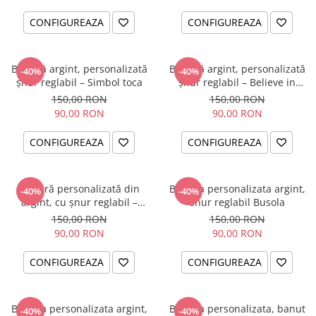
CONFIGUREAZA
CONFIGUREAZA
Brățară argint, personalizată
Brățară argint, personalizată
-40%
-40%
șnur reglabil – Simbol toca
șnur reglabil – Believe in
Yourself
150,00 RON
150,00 RON
90,00 RON
90,00 RON
CONFIGUREAZA
CONFIGUREAZA
Brățară personalizată din
Bratara personalizata argint,
-40%
-40%
argint, cu șnur reglabil –
snur reglabil Busola
simbol Soare
150,00 RON
150,00 RON
90,00 RON
90,00 RON
CONFIGUREAZA
CONFIGUREAZA
Bratara personalizata argint,
Bratara personalizata, banut
-40%
-40%