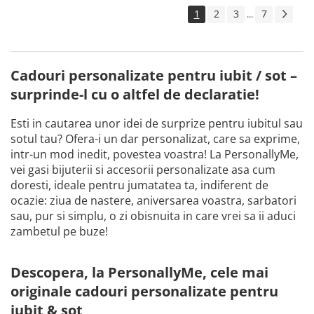
1
2
3
7
...
Cadouri personalizate pentru iubit / sot –
surprinde-l cu o altfel de declaratie!
Esti in cautarea unor idei de surprize pentru iubitul sau
sotul tau? Ofera-i un dar personalizat, care sa exprime,
intr-un mod inedit, povestea voastra! La PersonallyMe,
vei gasi bijuterii si accesorii personalizate asa cum
doresti, ideale pentru jumatatea ta, indiferent de
ocazie: ziua de nastere, aniversarea voastra, sarbatori
sau, pur si simplu, o zi obisnuita in care vrei sa ii aduci
zambetul pe buze!
Descopera, la PersonallyMe, cele mai
originale cadouri personalizate pentru
iubit & sot