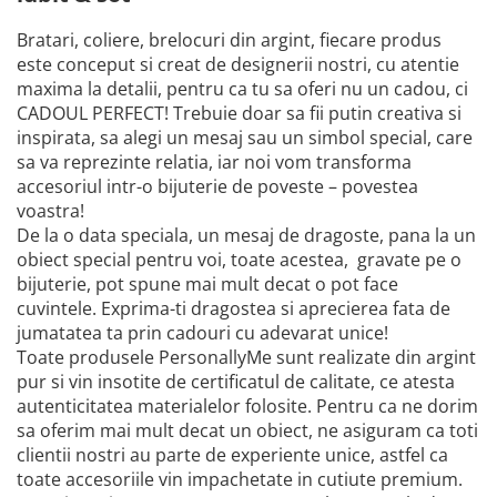
Bratari, coliere, brelocuri din argint, fiecare produs
este conceput si creat de designerii nostri, cu atentie
maxima la detalii, pentru ca tu sa oferi nu un cadou, ci
CADOUL PERFECT! Trebuie doar sa fii putin creativa si
inspirata, sa alegi un mesaj sau un simbol special, care
sa va reprezinte relatia, iar noi vom transforma
accesoriul intr-o bijuterie de poveste – povestea
voastra!
De la o data speciala, un mesaj de dragoste, pana la un
obiect special pentru voi, toate acestea, gravate pe o
bijuterie, pot spune mai mult decat o pot face
cuvintele. Exprima-ti dragostea si aprecierea fata de
jumatatea ta prin cadouri cu adevarat unice!
Toate produsele PersonallyMe sunt realizate din argint
pur si vin insotite de certificatul de calitate, ce atesta
autenticitatea materialelor folosite. Pentru ca ne dorim
sa oferim mai mult decat un obiect, ne asiguram ca toti
clientii nostri au parte de experiente unice, astfel ca
toate accesoriile vin impachetate in cutiute premium.