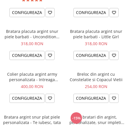
CONFIGUREAZA
CONFIGUREAZA
Bratara placuta argint snur
Bratara placuta argint snur
piele barbati - Unconditional
piele barbati - Little Girl
Love
318,00 RON
318,00 RON
CONFIGUREAZA
CONFIGUREAZA
Colier placuta argint army
Breloc din argint cu
personalizata - Intreaga
Constelatie si Copacul Vietii
lume...
400,00 RON
254,00 RON
CONFIGUREAZA
CONFIGUREAZA
Bratara argint snur plat piele
Set bratari din argint,
-15%
personalizata - Te iubesc, tata
personalizate, snur impletit
piele - Family