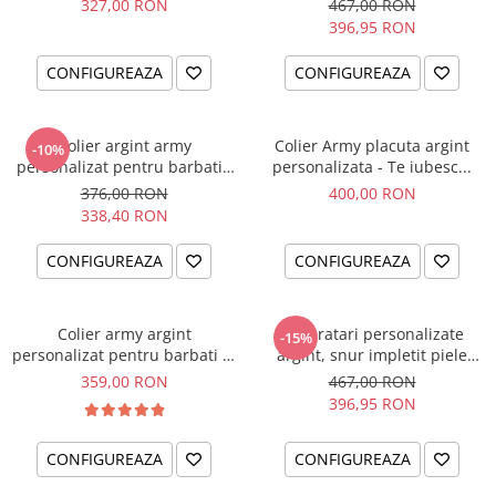
327,00 RON
467,00 RON
396,95 RON
CONFIGUREAZA
CONFIGUREAZA
Colier argint army
Colier Army placuta argint
-10%
personalizat pentru barbati -
personalizata - Te iubesc...
Busola iubirii
376,00 RON
400,00 RON
338,40 RON
CONFIGUREAZA
CONFIGUREAZA
Colier army argint
Set bratari personalizate
-15%
personalizat pentru barbati - I
argint, snur impletit piele
am
naturala - Cadou Nunta
359,00 RON
467,00 RON
396,95 RON
CONFIGUREAZA
CONFIGUREAZA