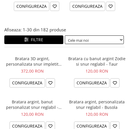
CONFIGUREAZA
CONFIGUREAZA
Afiseaza:
1-
30
din
182
produse
FILTRE
Bratara 3D argint,
Bratara cu banut argint Zodie
personalizata snur impletit
si snur reglabil - Taur
piele naturala - Sa nu uiti...
372,00 RON
120,00 RON
CONFIGUREAZA
CONFIGUREAZA
Bratara argint, banut
Bratara argint, personalizata
personalizat snur reglabil -
snur reglabil - Busola
Simbol Unconditional Love
120,00 RON
120,00 RON
CONFIGUREAZA
CONFIGUREAZA