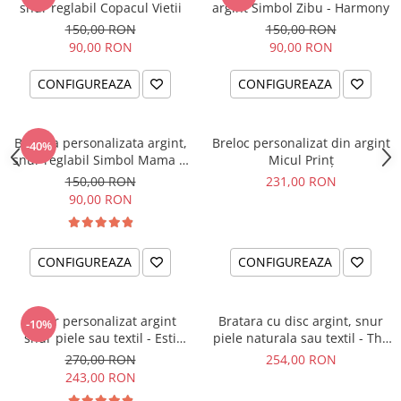
snur reglabil Copacul Vietii
argint Simbol Zibu - Harmony
150,00 RON
150,00 RON
90,00 RON
90,00 RON
CONFIGUREAZA
CONFIGUREAZA
Bratara personalizata argint,
Breloc personalizat din argint
-40%
snur reglabil Simbol Mama &
Micul Prinț
Bebe
150,00 RON
231,00 RON
90,00 RON
CONFIGUREAZA
CONFIGUREAZA
Colier personalizat argint
Bratara cu disc argint, snur
-10%
snur piele sau textil - Esti
piele naturala sau textil - The
parte din noi...
Circle of Love
270,00 RON
254,00 RON
243,00 RON