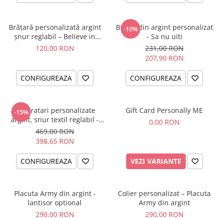
Brățară personalizată argint
Breloc din argint personalizat
-10%
șnur reglabil – Believe in
- Sa nu uiti
Yourself
120,00 RON
231,00 RON
207,90 RON
CONFIGUREAZA
CONFIGUREAZA
Set bratari personalizate
Gift Card Personally ME
-15%
argint, snur textil reglabil -
0,00 RON
Family
469,00 RON
398,65 RON
CONFIGUREAZA
VEZI VARIANTE
Placuta Army din argint -
Colier personalizat – Placuta
lantisor optional
Army din argint
290,00 RON
290,00 RON