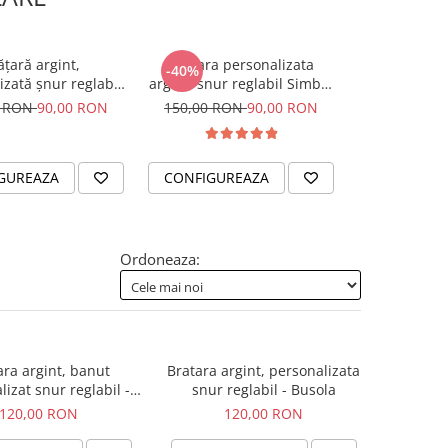
ățară argint,
Bratara personalizata
Colier snur 
-40%
izată șnur reglabil
argint, snur reglabil Simbol
personalizat
ieve in Yourself
Mama & Bebe
0 RON
90,00 RON
150,00 RON
90,00 RON
205,
GUREAZA
CONFIGUREAZA
CONFIGUR
Ordoneaza:
ara argint, banut
Bratara argint, personalizata
izat snur reglabil -
snur reglabil - Busola
Unconditional Love
120,00 RON
120,00 RON