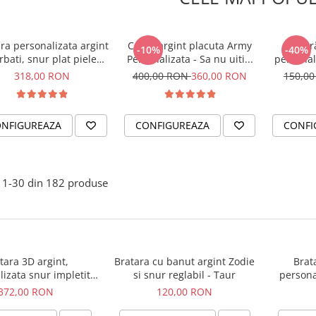
ra personalizata argint
Colier argint placuta Army
Br
-10%
-40%
rbati, snur plat piele
Personalizata - Sa nu uiti...
personal
turala - Sa nu uiti...
– Bel
318,00 RON
400,00 RON
360,00 RON
150,0
NFIGUREAZA
CONFIGUREAZA
CONFI
1-
30
din
182
produse
tara 3D argint,
Bratara cu banut argint Zodie
Brat
izata snur impletit
si snur reglabil - Taur
personal
urala - Sa nu uiti...
Simbol 
372,00 RON
120,00 RON