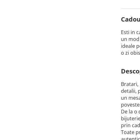
Cadour
Esti in 
un mod i
ideale p
o zi obi
Descop
Bratari,
detalii,
un mesaj
poveste
De la o 
bijuteri
prin cad
Toate pr
autentic