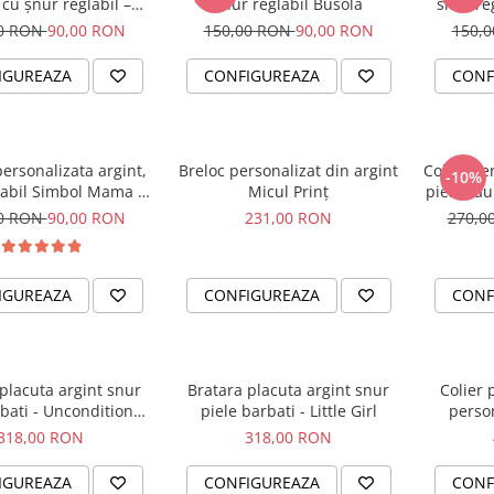
 cu șnur reglabil –
snur reglabil Busola
snur reg
simbol Soare
00 RON
90,00 RON
150,00 RON
90,00 RON
150,
IGUREAZA
CONFIGUREAZA
CONF
ersonalizata argint,
Breloc personalizat din argint
Colier pe
-10%
labil Simbol Mama &
Micul Prinț
piele sau 
Bebe
00 RON
90,00 RON
231,00 RON
270,0
IGUREAZA
CONFIGUREAZA
CONF
placuta argint snur
Bratara placuta argint snur
Colier 
bati - Unconditional
piele barbati - Little Girl
person
Love
318,00 RON
318,00 RON
IGUREAZA
CONFIGUREAZA
CONF