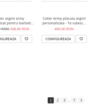
ier argint army
Colier Army placuta argint
izat pentru barbati -
personalizata - Te iubesc...
Busola iubirii
0 RON
338,40 RON
400,00 RON
IGUREAZA
CONFIGUREAZA
1
2
3
7
...