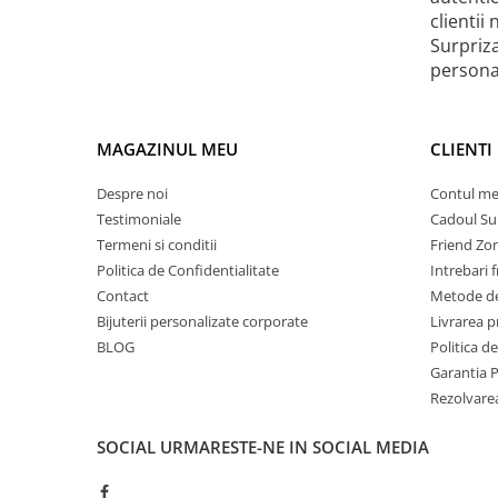
clientii
Surpriz
personal
MAGAZINUL MEU
CLIENTI
Despre noi
Contul m
Testimoniale
Cadoul Su
Termeni si conditii
Friend Zo
Politica de Confidentialitate
Intrebari 
Contact
Metode de
Bijuterii personalizate corporate
Livrarea 
BLOG
Politica d
Garantia 
Rezolvare
SOCIAL
URMARESTE-NE IN SOCIAL MEDIA