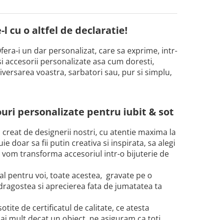
l cu o altfel de declaratie!
fera-i un dar personalizat, care sa exprime, intr-
si accesorii personalizate asa cum doresti,
iversarea voastra, sarbatori sau, pur si simplu,
uri personalizate pentru iubit & sot
i creat de designerii nostri, cu atentie maxima la
 doar sa fii putin creativa si inspirata, sa alegi
i vom transforma accesoriul intr-o bijuterie de
al pentru voi, toate acestea, gravate pe o
 dragostea si aprecierea fata de jumatatea ta
tite de certificatul de calitate, ce atesta
ai mult decat un obiect, ne asiguram ca toti