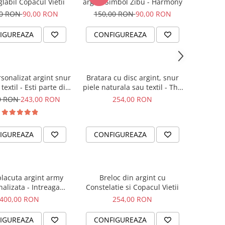
labil Copacul Vietii
argint Simbol Zibu - Harmony
00 RON
90,00 RON
150,00 RON
90,00 RON
IGUREAZA
CONFIGUREAZA
rsonalizat argint snur
Bratara cu disc argint, snur
textil - Esti parte din
piele naturala sau textil - The
noi...
Circle of Love
0 RON
243,00 RON
254,00 RON
IGUREAZA
CONFIGUREAZA
placuta argint army
Breloc din argint cu
alizata - Intreaga
Constelatie si Copacul Vietii
lume...
400,00 RON
254,00 RON
IGUREAZA
CONFIGUREAZA