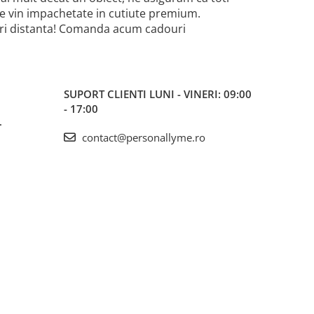
iile vin impachetate in cutiute premium.
-uri distanta! Comanda acum cadouri
SUPORT CLIENTI
LUNI - VINERI: 09:00
- 17:00
L
contact@personallyme.ro