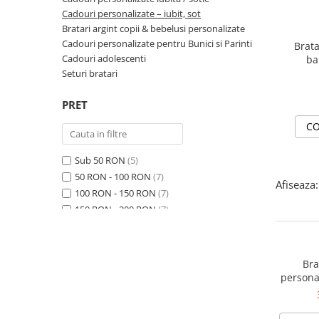
Cadouri personalizate – iubit, sot
Bratari argint copii & bebelusi personalizate
Cadouri personalizate pentru Bunici si Parinti
Brata
Cadouri adolescenti
ba
na
Seturi bratari
PRET
CO
Sub 50 RON
(5)
50 RON - 100 RON
(7)
Afiseaza:
100 RON - 150 RON
(7)
150 RON - 200 RON
(7)
200 RON - 250 RON
(32)
250 RON - 300 RON
(47)
300 RON - 400 RON
(63)
Bra
400 RON - 500 RON
(15)
personal
piele nat
500 RON - 750 RON
(2)