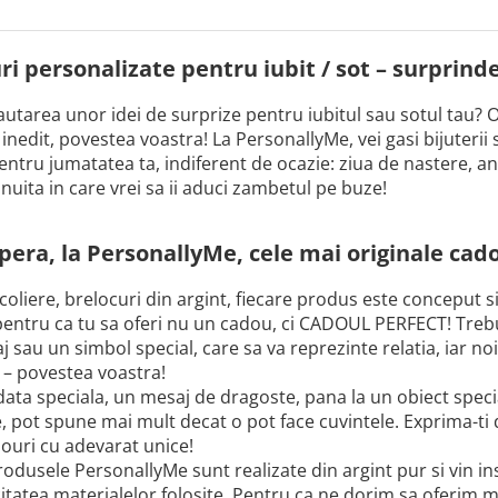
i personalizate pentru iubit / sot – surprinde-
cautarea unor idei de surprize pentru iubitul sau sotul tau? O
nedit, povestea voastra! La PersonallyMe, vei gasi bijuterii 
entru jumatatea ta, indiferent de ocazie: ziua de nastere, an
snuita in care vrei sa ii aduci zambetul pe buze!
era, la PersonallyMe, cele mai originale cado
 coliere, brelocuri din argint, fiecare produs este conceput s
 pentru ca tu sa oferi nu un cadou, ci CADOUL PERFECT! Trebuie
 sau un simbol special, care sa va reprezinte relatia, iar no
 – povestea voastra!
data speciala, un mesaj de dragoste, pana la un obiect speci
e, pot spune mai mult decat o pot face cuvintele. Exprima-ti
ouri cu adevarat unice!
odusele PersonallyMe sunt realizate din argint pur si vin inso
itatea materialelor folosite. Pentru ca ne dorim sa oferim m