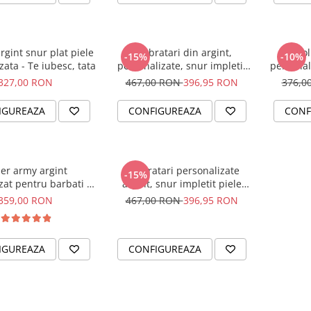
rgint snur plat piele
Set bratari din argint,
Col
-15%
-10%
zata - Te iubesc, tata
personalizate, snur impletit
personal
piele - Family
327,00 RON
467,00 RON
396,95 RON
376,0
IGUREAZA
CONFIGUREAZA
CONF
ier army argint
Set bratari personalizate
-15%
zat pentru barbati - I
argint, snur impletit piele
am
naturala - Cadou Nunta
359,00 RON
467,00 RON
396,95 RON
IGUREAZA
CONFIGUREAZA