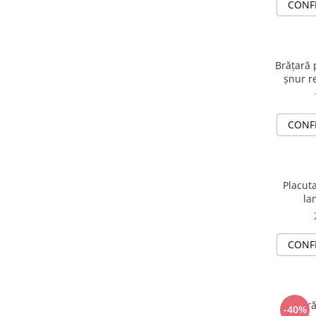
CONF
Brățară 
șnur re
CONF
Placuta
la
CONF
Brățară
-40%