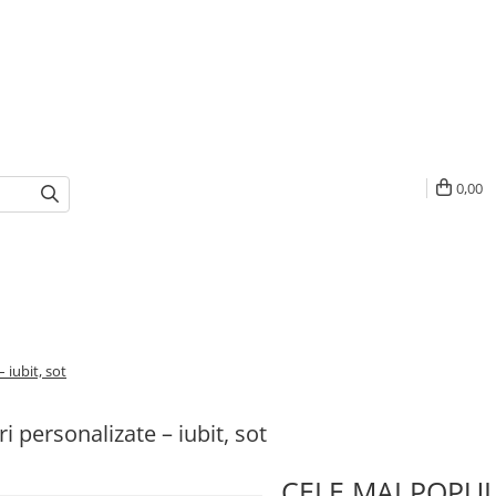
0,00
 iubit, sot
i personalizate – iubit, sot
CELE MAI POPU