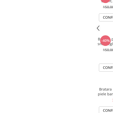
argint,
150,
CONF
Bratara p
-40%
snur reg
150,
CONF
Bratara 
piele bar
CONF