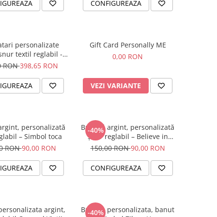
IGUREAZA
CONFIGUREAZA
atari personalizate
Gift Card Personally ME
snur textil reglabil -
0,00 RON
Family
0 RON
398,65 RON
IGUREAZA
VEZI VARIANTE
argint, personalizată
Brățară argint, personalizată
-40%
glabil – Simbol toca
șnur reglabil – Believe in
Yourself
00 RON
90,00 RON
150,00 RON
90,00 RON
IGUREAZA
CONFIGUREAZA
personalizata argint,
Bratara personalizata, banut
-40%