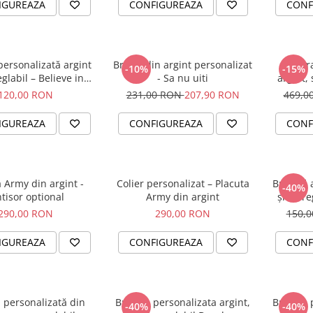
IGUREAZA
CONFIGUREAZA
CONF
personalizată argint
Breloc din argint personalizat
Set br
-10%
-15%
glabil – Believe in
- Sa nu uiti
argint, 
Yourself
120,00 RON
231,00 RON
207,90 RON
469,0
IGUREAZA
CONFIGUREAZA
CONF
 Army din argint -
Colier personalizat – Placuta
Brățară 
-40%
ntisor optional
Army din argint
șnur re
290,00 RON
290,00 RON
150,
IGUREAZA
CONFIGUREAZA
CONF
 personalizată din
Bratara personalizata argint,
Bratara 
-40%
-40%