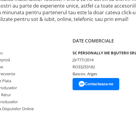
 nostri au parte de experiente unice, astfel ca toate accesor
a minunata pentru partenerul tau este la doar cateva click
izate pentru sot & iubit, online, telefonic sau prin email!
DATE COMERCIALE
eu
SC PERSONALLY ME BIJUTERII SR
rpriză
J3/777/2014
ne
RO33253182
frecvente
Bascov, Arges
 Plata
Contacteaza-ne
produselor
e Retur
Produselor
a Disputelor Online