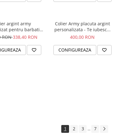
ier argint army
Colier Army placuta argint
izat pentru barbati -
personalizata - Te iubesc...
Busola iubirii
0 RON
338,40 RON
400,00 RON
IGUREAZA
CONFIGUREAZA
1
2
3
7
...