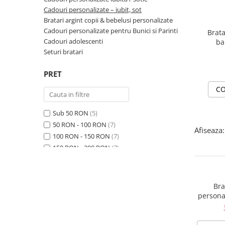
Cadouri personalizate – iubit, sot
Bratari argint copii & bebelusi personalizate
Cadouri personalizate pentru Bunici si Parinti
Brata
Cadouri adolescenti
ba
na
Seturi bratari
PRET
CO
Sub 50 RON
(5)
50 RON - 100 RON
(7)
Afiseaza:
100 RON - 150 RON
(7)
150 RON - 200 RON
(7)
200 RON - 250 RON
(32)
250 RON - 300 RON
(47)
300 RON - 400 RON
(63)
Bra
400 RON - 500 RON
(15)
personal
piele nat
500 RON - 750 RON
(2)