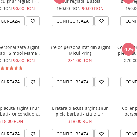
 cu șnur reglabil –
snur reglabil Busola
snur reg
simbol Soare
00 RON
90,00 RON
150,00 RON
90,00 RON
150,
IGUREAZA
CONFIGUREAZA
CONF
ersonalizata argint,
Breloc personalizat din argint
Colier pe
-10%
labil Simbol Mama &
Micul Prinț
piele sau 
Bebe
00 RON
90,00 RON
231,00 RON
270,0
IGUREAZA
CONFIGUREAZA
CONF
placuta argint snur
Bratara placuta argint snur
Colier 
bati - Unconditional
piele barbati - Little Girl
person
Love
318,00 RON
318,00 RON
IGUREAZA
CONFIGUREAZA
CONF