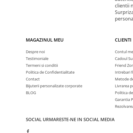
clientii
Surpriz
personal
MAGAZINUL MEU
CLIENTI
Despre noi
Contul m
Testimoniale
Cadoul Su
Termeni si conditii
Friend Zo
Politica de Confidentialitate
Intrebari 
Contact
Metode de
Bijuterii personalizate corporate
Livrarea 
BLOG
Politica d
Garantia 
Rezolvare
SOCIAL
URMARESTE-NE IN SOCIAL MEDIA