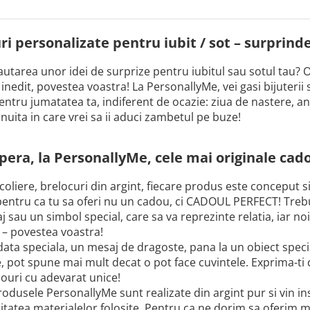
i personalizate pentru iubit / sot – surprinde-
cautarea unor idei de surprize pentru iubitul sau sotul tau? O
nedit, povestea voastra! La PersonallyMe, vei gasi bijuterii 
entru jumatatea ta, indiferent de ocazie: ziua de nastere, an
snuita in care vrei sa ii aduci zambetul pe buze!
era, la PersonallyMe, cele mai originale cado
 coliere, brelocuri din argint, fiecare produs este conceput s
 pentru ca tu sa oferi nu un cadou, ci CADOUL PERFECT! Trebuie
 sau un simbol special, care sa va reprezinte relatia, iar no
 – povestea voastra!
data speciala, un mesaj de dragoste, pana la un obiect speci
e, pot spune mai mult decat o pot face cuvintele. Exprima-ti
ouri cu adevarat unice!
odusele PersonallyMe sunt realizate din argint pur si vin inso
itatea materialelor folosite. Pentru ca ne dorim sa oferim m