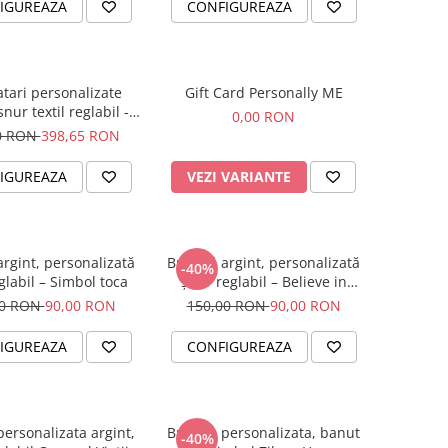
IGUREAZA
CONFIGUREAZA
atari personalizate
Gift Card Personally ME
snur textil reglabil -
0,00 RON
Family
0 RON
398,65 RON
IGUREAZA
VEZI VARIANTE
argint, personalizată
Brățară argint, personalizată
-40%
glabil – Simbol toca
șnur reglabil – Believe in
Yourself
00 RON
90,00 RON
150,00 RON
90,00 RON
IGUREAZA
CONFIGUREAZA
personalizata argint,
Bratara personalizata, banut
-40%