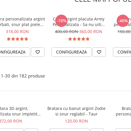
ra personalizata argint
Colier argint placuta Army
Br
-10%
-40%
rbati, snur plat piele
Personalizata - Sa nu uiti...
personal
turala - Sa nu uiti...
– Bel
318,00 RON
400,00 RON
360,00 RON
150,0
NFIGUREAZA
CONFIGUREAZA
CONFI
1-
30
din
182
produse
tara 3D argint,
Bratara cu banut argint Zodie
Brat
izata snur impletit
si snur reglabil - Taur
personal
urala - Sa nu uiti...
Simbol 
372,00 RON
120,00 RON