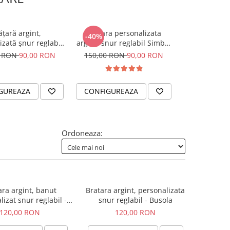
ățară argint,
Bratara personalizata
Colier snur 
-40%
izată șnur reglabil
argint, snur reglabil Simbol
personalizat
ieve in Yourself
Mama & Bebe
0 RON
90,00 RON
150,00 RON
90,00 RON
205,
GUREAZA
CONFIGUREAZA
CONFIGUR
Ordoneaza:
ara argint, banut
Bratara argint, personalizata
izat snur reglabil -
snur reglabil - Busola
Unconditional Love
120,00 RON
120,00 RON