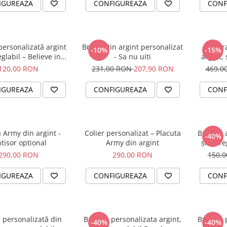
IGUREAZA
CONFIGUREAZA
CONF
personalizată argint
Breloc din argint personalizat
Set br
-10%
-15%
glabil – Believe in
- Sa nu uiti
argint, 
Yourself
120,00 RON
231,00 RON
207,90 RON
469,0
IGUREAZA
CONFIGUREAZA
CONF
 Army din argint -
Colier personalizat – Placuta
Brățară 
-40%
ntisor optional
Army din argint
șnur re
290,00 RON
290,00 RON
150,
IGUREAZA
CONFIGUREAZA
CONF
 personalizată din
Bratara personalizata argint,
Bratara 
-40%
-40%