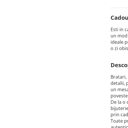
Cadour
Esti in 
un mod i
ideale p
o zi obi
Descop
Bratari,
detalii,
un mesaj
poveste
De la o 
bijuteri
prin cad
Toate pr
autentic