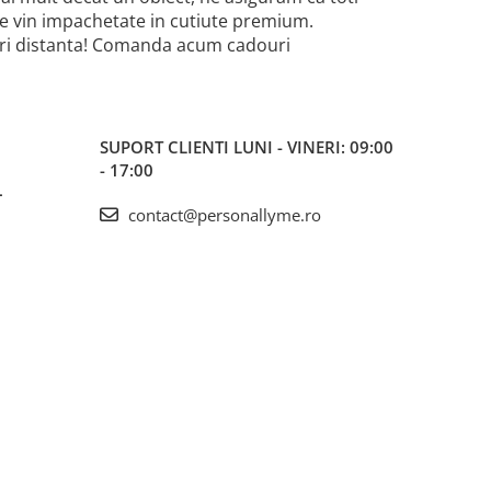
iile vin impachetate in cutiute premium.
-uri distanta! Comanda acum cadouri
SUPORT CLIENTI
LUNI - VINERI: 09:00
- 17:00
L
contact@personallyme.ro