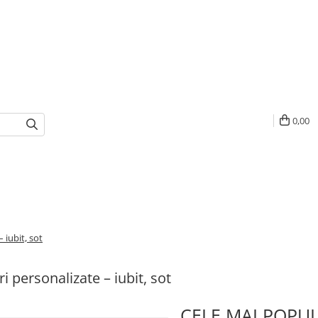
0,00
 iubit, sot
i personalizate – iubit, sot
CELE MAI POPU