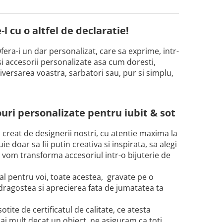
l cu o altfel de declaratie!
fera-i un dar personalizat, care sa exprime, intr-
si accesorii personalizate asa cum doresti,
iversarea voastra, sarbatori sau, pur si simplu,
uri personalizate pentru iubit & sot
i creat de designerii nostri, cu atentie maxima la
 doar sa fii putin creativa si inspirata, sa alegi
i vom transforma accesoriul intr-o bijuterie de
al pentru voi, toate acestea, gravate pe o
 dragostea si aprecierea fata de jumatatea ta
tite de certificatul de calitate, ce atesta
ai mult decat un obiect, ne asiguram ca toti