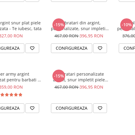
rgint snur plat piele
Set bratari din argint,
Col
-15%
-10%
zata - Te iubesc, tata
personalizate, snur impletit
personal
piele - Family
327,00 RON
467,00 RON
396,95 RON
376,0
IGUREAZA
CONFIGUREAZA
CONF
ier army argint
Set bratari personalizate
-15%
zat pentru barbati - I
argint, snur impletit piele
am
naturala - Cadou Nunta
359,00 RON
467,00 RON
396,95 RON
IGUREAZA
CONFIGUREAZA