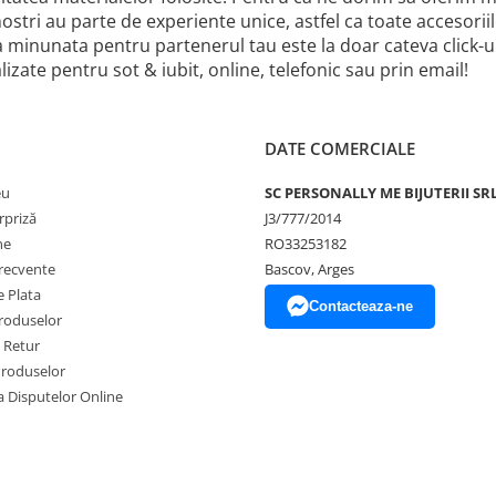
 nostri au parte de experiente unice, astfel ca toate accesor
a minunata pentru partenerul tau este la doar cateva click
izate pentru sot & iubit, online, telefonic sau prin email!
DATE COMERCIALE
eu
SC PERSONALLY ME BIJUTERII SR
rpriză
J3/777/2014
ne
RO33253182
frecvente
Bascov, Arges
 Plata
Contacteaza-ne
produselor
e Retur
Produselor
a Disputelor Online