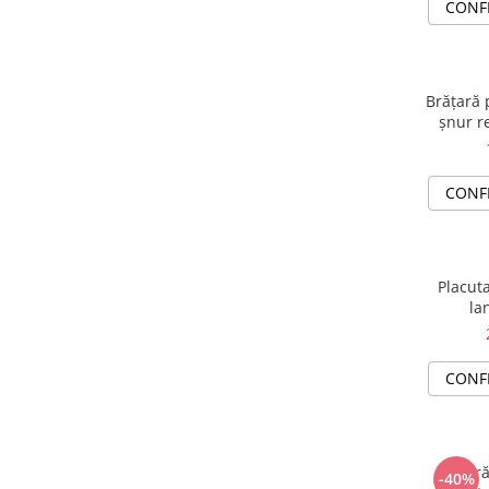
CONF
Brățară 
șnur re
CONF
Placuta
la
CONF
Brățară
-40%