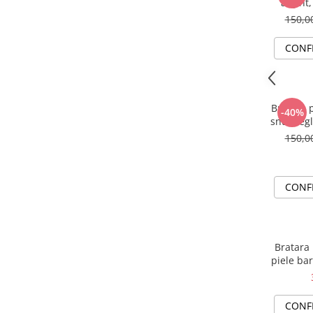
argint,
150,
CONF
Bratara p
-40%
snur reg
150,
CONF
Bratara 
piele bar
CONF