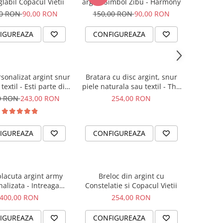
labil Copacul Vietii
argint Simbol Zibu - Harmony
00 RON
90,00 RON
150,00 RON
90,00 RON
IGUREAZA
CONFIGUREAZA
rsonalizat argint snur
Bratara cu disc argint, snur
textil - Esti parte din
piele naturala sau textil - The
noi...
Circle of Love
0 RON
243,00 RON
254,00 RON
IGUREAZA
CONFIGUREAZA
placuta argint army
Breloc din argint cu
alizata - Intreaga
Constelatie si Copacul Vietii
lume...
400,00 RON
254,00 RON
IGUREAZA
CONFIGUREAZA