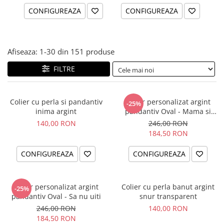
CONFIGUREAZA
CONFIGUREAZA
Afiseaza:
1-
30
din
151
produse
FILTRE
Colier cu perla si pandantiv
Colier personalizat argint
-25%
inima argint
pandantiv Oval - Mama si
Bebelus
140,00 RON
246,00 RON
184,50 RON
CONFIGUREAZA
CONFIGUREAZA
Colier personalizat argint
Colier cu perla banut argint
-25%
pandantiv Oval - Sa nu uiti
snur transparent
246,00 RON
140,00 RON
184,50 RON