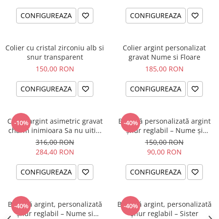
CONFIGUREAZA
CONFIGUREAZA
Colier cu cristal zirconiu alb si
Colier argint personalizat
snur transparent
gravat Nume si Floare
150,00 RON
185,00 RON
CONFIGUREAZA
CONFIGUREAZA
Colier argint asimetric gravat
Brățară personalizată argint
-10%
-40%
charm inimioara Sa nu uiti...
șnur reglabil – Nume și
Simbol Bebeluș
316,00 RON
150,00 RON
284,40 RON
90,00 RON
CONFIGUREAZA
CONFIGUREAZA
Brățară argint, personalizată
Brățară argint, personalizată
-40%
-40%
șnur reglabil – Nume si
șnur reglabil – Sister