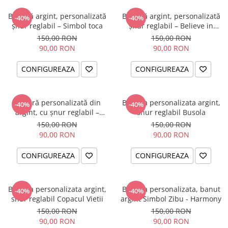
Brățară argint, personalizată
Brățară argint, personalizată
-40%
-40%
șnur reglabil – Simbol toca
șnur reglabil – Believe in
Yourself
150,00 RON
150,00 RON
90,00 RON
90,00 RON
CONFIGUREAZA
CONFIGUREAZA
Brățară personalizată din
Bratara personalizata argint,
-40%
-40%
argint, cu șnur reglabil –
snur reglabil Busola
simbol Soare
150,00 RON
150,00 RON
90,00 RON
90,00 RON
CONFIGUREAZA
CONFIGUREAZA
Bratara personalizata argint,
Bratara personalizata, banut
-40%
-40%
snur reglabil Copacul Vietii
argint Simbol Zibu - Harmony
150,00 RON
150,00 RON
90,00 RON
90,00 RON