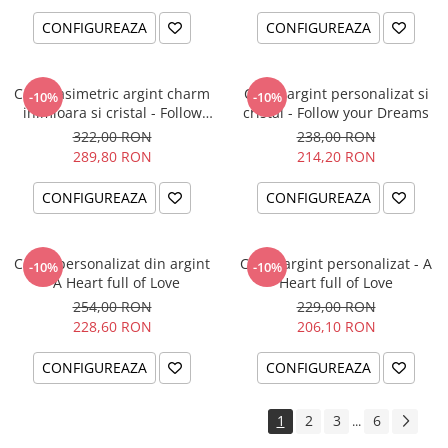
CONFIGUREAZA
CONFIGUREAZA
Colier asimetric argint charm
Colier argint personalizat si
-10%
-10%
inimioara si cristal - Follow
cristal - Follow your Dreams
your Dreams
322,00 RON
238,00 RON
289,80 RON
214,20 RON
CONFIGUREAZA
CONFIGUREAZA
Colier personalizat din argint
Colier argint personalizat - A
-10%
-10%
- A Heart full of Love
Heart full of Love
254,00 RON
229,00 RON
228,60 RON
206,10 RON
CONFIGUREAZA
CONFIGUREAZA
1
2
3
6
...