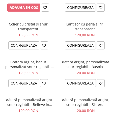
ADAUGA IN COS
CONFIGUREAZA
Colier cu cristal si snur
Lantisor cu perla si fir
transparent
transparent
150,00 RON
120,00 RON
CONFIGUREAZA
CONFIGUREAZA
Bratara argint, banut
Bratara argint, personalizata
personalizat snur reglabil -
snur reglabil - Busola
Simbol Unconditional Love
120,00 RON
120,00 RON
CONFIGUREAZA
CONFIGUREAZA
Brățară personalizată argint
Brățară personalizată argint,
șnur reglabil – Believe in
șnur reglabil – Sisters
Yourself
120,00 RON
120,00 RON