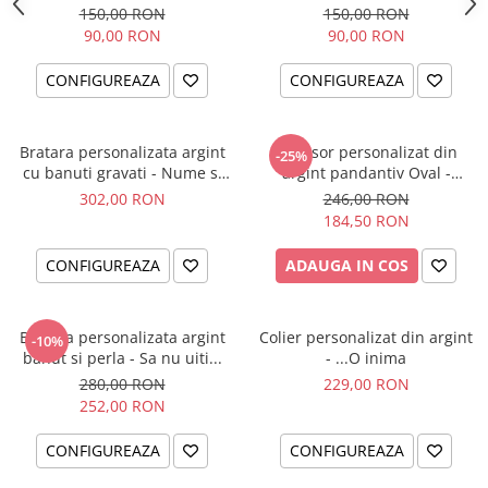
Fluturas
150,00 RON
150,00 RON
90,00 RON
90,00 RON
CONFIGUREAZA
CONFIGUREAZA
Bratara personalizata argint
Lantisor personalizat din
-25%
cu banuti gravati - Nume si
argint pandantiv Oval -
simbol catelus
Catwoman
302,00 RON
246,00 RON
184,50 RON
CONFIGUREAZA
ADAUGA IN COS
Bratara personalizata argint
Colier personalizat din argint
-10%
banut si perla - Sa nu uiti...
- ...O inima
280,00 RON
229,00 RON
252,00 RON
CONFIGUREAZA
CONFIGUREAZA