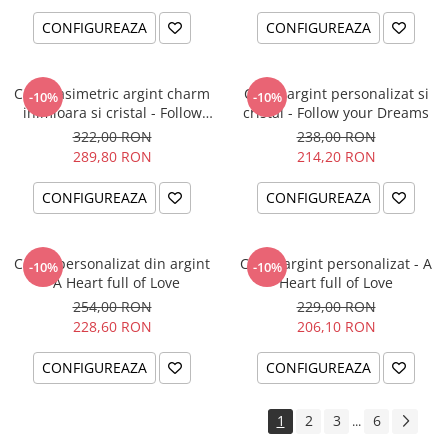
CONFIGUREAZA
CONFIGUREAZA
Colier asimetric argint charm
Colier argint personalizat si
-10%
-10%
inimioara si cristal - Follow
cristal - Follow your Dreams
your Dreams
322,00 RON
238,00 RON
289,80 RON
214,20 RON
CONFIGUREAZA
CONFIGUREAZA
Colier personalizat din argint
Colier argint personalizat - A
-10%
-10%
- A Heart full of Love
Heart full of Love
254,00 RON
229,00 RON
228,60 RON
206,10 RON
CONFIGUREAZA
CONFIGUREAZA
1
2
3
6
...