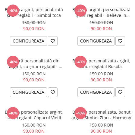
Brățară argint, personalizată
Brățară argint, personalizată
-40%
-40%
șnur reglabil – Simbol toca
șnur reglabil – Believe in
Yourself
150,00 RON
150,00 RON
90,00 RON
90,00 RON
CONFIGUREAZA
CONFIGUREAZA
Brățară personalizată din
Bratara personalizata argint,
-40%
-40%
argint, cu șnur reglabil –
snur reglabil Busola
simbol Soare
150,00 RON
150,00 RON
90,00 RON
90,00 RON
CONFIGUREAZA
CONFIGUREAZA
Bratara personalizata argint,
Bratara personalizata, banut
-40%
-40%
snur reglabil Copacul Vietii
argint Simbol Zibu - Harmony
150,00 RON
150,00 RON
90,00 RON
90,00 RON