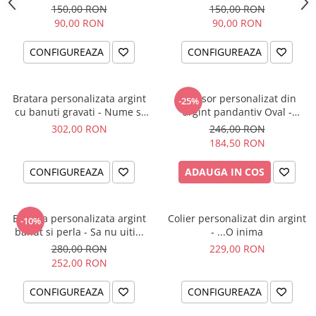
Fluturas
150,00 RON
150,00 RON
90,00 RON
90,00 RON
CONFIGUREAZA
CONFIGUREAZA
Bratara personalizata argint
Lantisor personalizat din
-25%
cu banuti gravati - Nume si
argint pandantiv Oval -
simbol catelus
Catwoman
302,00 RON
246,00 RON
184,50 RON
CONFIGUREAZA
ADAUGA IN COS
Bratara personalizata argint
Colier personalizat din argint
-10%
banut si perla - Sa nu uiti...
- ...O inima
280,00 RON
229,00 RON
252,00 RON
CONFIGUREAZA
CONFIGUREAZA