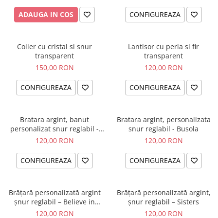
ADAUGA IN COS
CONFIGUREAZA
Colier cu cristal si snur
Lantisor cu perla si fir
transparent
transparent
150,00 RON
120,00 RON
CONFIGUREAZA
CONFIGUREAZA
Bratara argint, banut
Bratara argint, personalizata
personalizat snur reglabil -
snur reglabil - Busola
Simbol Unconditional Love
120,00 RON
120,00 RON
CONFIGUREAZA
CONFIGUREAZA
Brățară personalizată argint
Brățară personalizată argint,
șnur reglabil – Believe in
șnur reglabil – Sisters
Yourself
120,00 RON
120,00 RON