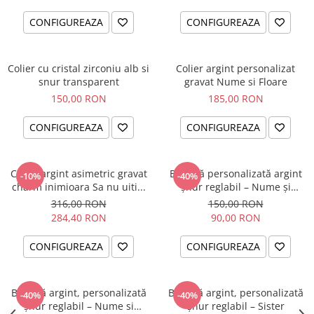
CONFIGUREAZA
CONFIGUREAZA
Colier cu cristal zirconiu alb si
Colier argint personalizat
snur transparent
gravat Nume si Floare
150,00 RON
185,00 RON
CONFIGUREAZA
CONFIGUREAZA
Colier argint asimetric gravat
Brățară personalizată argint
-10%
-40%
charm inimioara Sa nu uiti...
șnur reglabil – Nume și
Simbol Bebeluș
316,00 RON
150,00 RON
284,40 RON
90,00 RON
CONFIGUREAZA
CONFIGUREAZA
Brățară argint, personalizată
Brățară argint, personalizată
-40%
-40%
șnur reglabil – Nume si
șnur reglabil – Sister