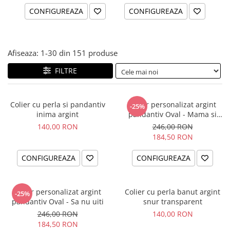
CONFIGUREAZA
CONFIGUREAZA
Afiseaza:
1-
30
din
151
produse
FILTRE
Colier cu perla si pandantiv
Colier personalizat argint
-25%
inima argint
pandantiv Oval - Mama si
Bebelus
140,00 RON
246,00 RON
184,50 RON
CONFIGUREAZA
CONFIGUREAZA
Colier personalizat argint
Colier cu perla banut argint
-25%
pandantiv Oval - Sa nu uiti
snur transparent
246,00 RON
140,00 RON
184,50 RON