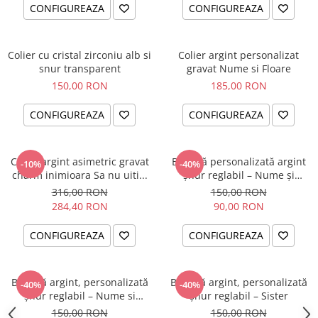
CONFIGUREAZA
CONFIGUREAZA
Colier cu cristal zirconiu alb si
Colier argint personalizat
snur transparent
gravat Nume si Floare
150,00 RON
185,00 RON
CONFIGUREAZA
CONFIGUREAZA
Colier argint asimetric gravat
Brățară personalizată argint
-10%
-40%
charm inimioara Sa nu uiti...
șnur reglabil – Nume și
Simbol Bebeluș
316,00 RON
150,00 RON
284,40 RON
90,00 RON
CONFIGUREAZA
CONFIGUREAZA
Brățară argint, personalizată
Brățară argint, personalizată
-40%
-40%
șnur reglabil – Nume si
șnur reglabil – Sister
Fluturas
150,00 RON
150,00 RON