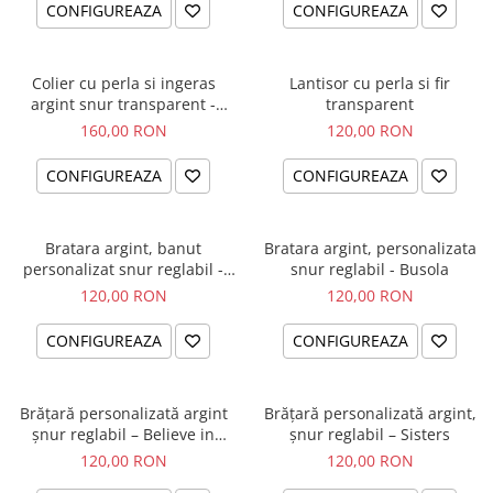
CONFIGUREAZA
CONFIGUREAZA
Colier cu perla si ingeras
Lantisor cu perla si fir
argint snur transparent -
transparent
Blessed
160,00 RON
120,00 RON
CONFIGUREAZA
CONFIGUREAZA
Bratara argint, banut
Bratara argint, personalizata
personalizat snur reglabil -
snur reglabil - Busola
Simbol Unconditional Love
120,00 RON
120,00 RON
CONFIGUREAZA
CONFIGUREAZA
Brățară personalizată argint
Brățară personalizată argint,
șnur reglabil – Believe in
șnur reglabil – Sisters
Yourself
120,00 RON
120,00 RON