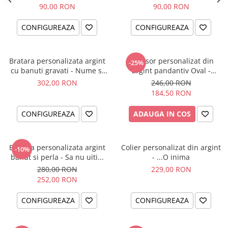
90,00 RON
90,00 RON
CONFIGUREAZA
CONFIGUREAZA
Bratara personalizata argint
Lantisor personalizat din
-25%
cu banuti gravati - Nume si
argint pandantiv Oval -
simbol catelus
Catwoman
302,00 RON
246,00 RON
184,50 RON
CONFIGUREAZA
ADAUGA IN COS
Bratara personalizata argint
Colier personalizat din argint
-10%
banut si perla - Sa nu uiti...
- ...O inima
280,00 RON
229,00 RON
252,00 RON
CONFIGUREAZA
CONFIGUREAZA