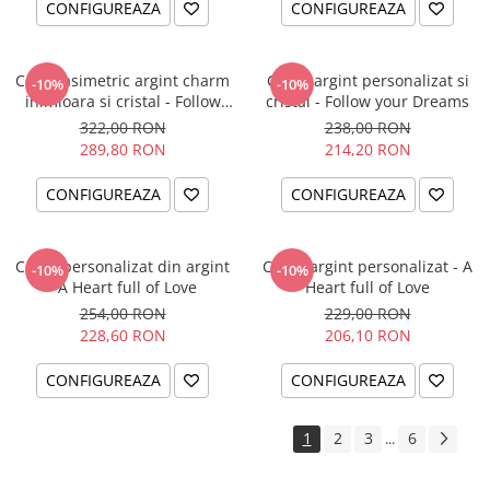
CONFIGUREAZA
CONFIGUREAZA
Colier asimetric argint charm
Colier argint personalizat si
-10%
-10%
inimioara si cristal - Follow
cristal - Follow your Dreams
your Dreams
322,00 RON
238,00 RON
289,80 RON
214,20 RON
CONFIGUREAZA
CONFIGUREAZA
Colier personalizat din argint
Colier argint personalizat - A
-10%
-10%
- A Heart full of Love
Heart full of Love
254,00 RON
229,00 RON
228,60 RON
206,10 RON
CONFIGUREAZA
CONFIGUREAZA
1
2
3
6
...