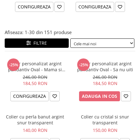
CONFIGUREAZA
CONFIGUREAZA
Afiseaza:
1-
30
din
151
produse
FILTRE
Colier personalizat argint
Colier personalizat argint
-25%
-25%
pandantiv Oval - Mama si
pandantiv Oval - Sa nu uiti
Bebelus
246,00 RON
246,00 RON
184,50 RON
184,50 RON
CONFIGUREAZA
ADAUGA IN COS
Colier cu perla banut argint
Colier cu cristal si snur
snur transparent
transparent
140,00 RON
150,00 RON