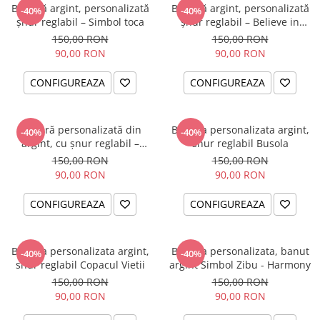
Brățară argint, personalizată
Brățară argint, personalizată
-40%
-40%
șnur reglabil – Simbol toca
șnur reglabil – Believe in
Yourself
150,00 RON
150,00 RON
90,00 RON
90,00 RON
CONFIGUREAZA
CONFIGUREAZA
Brățară personalizată din
Bratara personalizata argint,
-40%
-40%
argint, cu șnur reglabil –
snur reglabil Busola
simbol Soare
150,00 RON
150,00 RON
90,00 RON
90,00 RON
CONFIGUREAZA
CONFIGUREAZA
Bratara personalizata argint,
Bratara personalizata, banut
-40%
-40%
snur reglabil Copacul Vietii
argint Simbol Zibu - Harmony
150,00 RON
150,00 RON
90,00 RON
90,00 RON