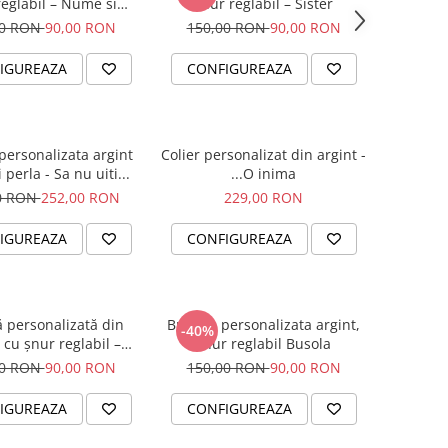
reglabil – Nume si
șnur reglabil – Sister
Fluturas
00 RON
90,00 RON
150,00 RON
90,00 RON
IGUREAZA
CONFIGUREAZA
personalizata argint
Colier personalizat din argint -
 perla - Sa nu uiti...
...O inima
0 RON
252,00 RON
229,00 RON
IGUREAZA
CONFIGUREAZA
ă personalizată din
Bratara personalizata argint,
-40%
, cu șnur reglabil –
snur reglabil Busola
simbol Soare
00 RON
90,00 RON
150,00 RON
90,00 RON
IGUREAZA
CONFIGUREAZA