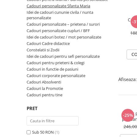
Cadouri personalizate Sfanta Maria
Idei de cadouri cununie civila / nunta
personalizate
Coli
-3
Cadouri personalizate – prietena / surori
Cadouri personalizate cupluri / BFF
18
Idei de cadouri botez / mot personalizate
Cadouri Cadre didactice
Constelatii si Zodii
CO
Idei de cadouri pentru sefi personalizate
Cadouri pentru prieteni & colegi
Cadouri in functie de pasiuni
Cadouri corporate personalizate
Afiseaza:
Cadouri Absolventi
Cadouri la Promotie
Cadouri pentru tine
PRET
Colier 
-25%
pandan
246,0
Sub 50 RON
(1)