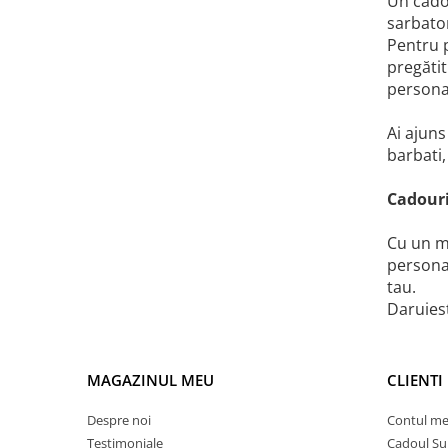
Un cadou
sarbato
Pentru p
pregătit
personal
Ai ajuns
barbati,
Cadouri
Cu un me
personal
tau.
Daruiest
MAGAZINUL MEU
CLIENTI
Despre noi
Contul m
Testimoniale
Cadoul Su