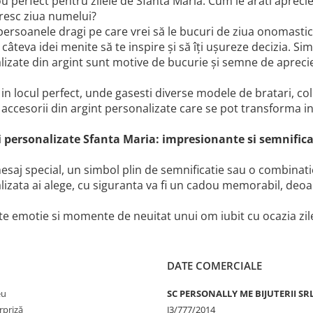
 perfect pentru zilele de Sfanta Maria. Cum le arati aprecie
resc ziua numelui?
ersoanele dragi pe care vrei să le bucuri de ziua onomastic
 câteva idei menite să te inspire și să îți ușureze decizia. Sim
izate din argint sunt motive de bucurie și semne de aprecie
 in locul perfect, unde gasesti diverse modele de bratari, col
 accesorii din argint personalizate care se pot transforma 
 personalizate Sfanta Maria: impresionante si semnifica
saj special, un simbol plin de semnificatie sau o combinatie
izata ai alege, cu siguranta va fi un cadou memorabil, deoa
e emotie si momente de neuitat unui om iubit cu ocazia zile
DATE COMERCIALE
eu
SC PERSONALLY ME BIJUTERII SR
rpriză
J3/777/2014