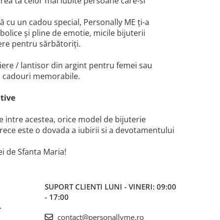
rea ta celor mai iubite persoane care-si
ă cu un cadou special, Personally ME ți-a
bolice și pline de emotie, micile bijuterii
re pentru sărbătoriți.
iere / lantisor din argint pentru femei sau
in cadouri memorabile.
tive
 intre acestea, orice model de bijuterie
rece este o dovada a iubirii si a devotamentului
i de Sfanta Maria!
SUPORT CLIENTI
LUNI - VINERI: 09:00
- 17:00
L
contact@personallyme.ro