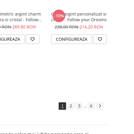
simetric argint charm
Colier argint personalizat si
-10%
a si cristal - Follow
cristal - Follow your Dreams
your Dreams
0 RON
289,80 RON
238,00 RON
214,20 RON
IGUREAZA
CONFIGUREAZA
1
2
3
6
...