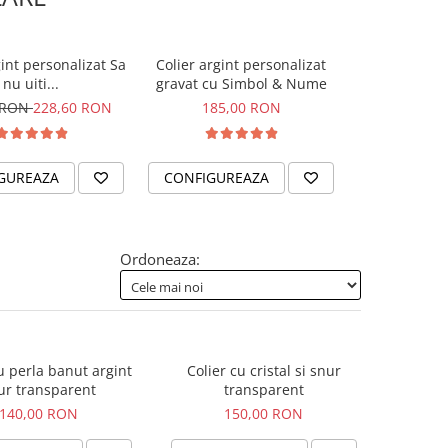
gint personalizat Sa
Colier argint personalizat
Charm argint
-10%
nu uiti...
gravat cu Simbol & Nume
Me
 RON
228,60 RON
185,00 RON
153,00 RO
GUREAZA
CONFIGUREAZA
CONFIGUR
Ordoneaza:
u perla banut argint
Colier cu cristal si snur
ur transparent
transparent
140,00 RON
150,00 RON