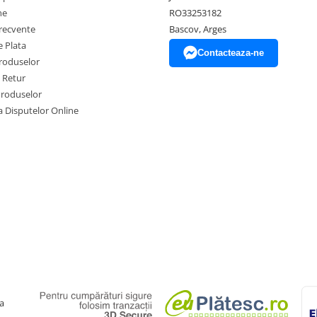
ne
RO33253182
frecvente
Bascov, Arges
 Plata
Contacteaza-ne
produselor
e Retur
Produselor
a Disputelor Online
a