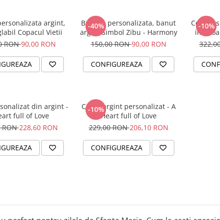
ersonalizata argint,
Bratara personalizata, banut
Colier a
-40%
-10%
labil Copacul Vietii
argint Simbol Zibu - Harmony
inimioar
00 RON
90,00 RON
150,00 RON
90,00 RON
322,0
IGUREAZA
CONFIGUREAZA
CONF
sonalizat din argint -
Colier argint personalizat - A
-10%
art full of Love
Heart full of Love
0 RON
228,60 RON
229,00 RON
206,10 RON
IGUREAZA
CONFIGUREAZA