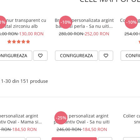
er snur transparent cu
Bratara personalizata argint
Colier ar
1%
-10%
-10%
cristal zirconiu alb
banut si perla - Sa nu uiti...
8,00 RON
130,00 RON
280,00 RON
252,00 RON
254,00
NFIGUREAZA
CONFIGUREAZA
CONFI
1-
30
din
151
produse
personalizat argint
Colier personalizat argint
Colier c
-25%
tiv Oval - Mama si
pandantiv Oval - Sa nu uiti
sn
Bebelus
0 RON
184,50 RON
246,00 RON
184,50 RON