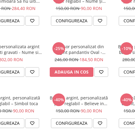
imioara Sa nu uiti...
șnur reglabil – Nume și
șnur 
Simbol Bebeluș
0 RON
284,40 RON
150,00 RON
90,00 RON
150,
IGUREAZA
CONFIGUREAZA
CONF
personalizata argint
Lantisor personalizat din
Bratara 
-25%
-10%
i gravati - Nume si
argint pandantiv Oval -
banut si
imbol catelus
Catwoman
302,00 RON
246,00 RON
184,50 RON
280,0
IGUREAZA
ADAUGA IN COS
CONF
rgint, personalizată
Brățară argint, personalizată
Brățar
-40%
-40%
glabil – Simbol toca
șnur reglabil – Believe in
argint
Yourself
00 RON
90,00 RON
150,00 RON
90,00 RON
150,
IGUREAZA
CONFIGUREAZA
CONF