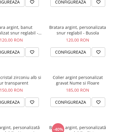
IGUREAZA
CONFIGUREAZA
ara argint, banut
Bratara argint, personalizata
izat snur reglabil -
snur reglabil - Busola
Unconditional Love
120,00 RON
120,00 RON
IGUREAZA
CONFIGUREAZA
cristal zirconiu alb si
Colier argint personalizat
ur transparent
gravat Nume si Floare
150,00 RON
185,00 RON
IGUREAZA
CONFIGUREAZA
argint, personalizată
Brățară argint, personalizată
-40%