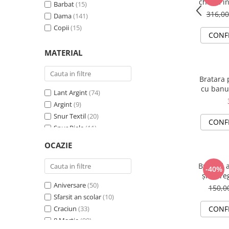
charm in
Barbat
(15)
Corporate
(3)
316,0
Dama
(141)
Prieteni
(2)
Copii
(15)
Cadre didactice
(2)
CONF
MATERIAL
Bratara 
cu banut
Lant Argint
(74)
s
Argint
(9)
Snur Textil
(20)
CONF
Snur Piele
(11)
Cu Cristal
(28)
OCAZIE
Cu Perla
(17)
Snur Piele / Textil
(12)
Brățară a
-40%
Snur transparent
(16)
șnur re
Aniversare
(50)
150,
Sfarsit an scolar
(10)
Craciun
(33)
CONF
8 Martie
(90)