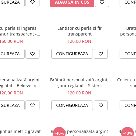
IGUREAZA
ADAUGA IN COS
CONF
cu perla si ingeras
Lantisor cu perla si fir
Brat
snur transparent -
transparent
personal
Blessed
Simbol 
160,00 RON
120,00 RON
IGUREAZA
CONFIGUREAZA
CONF
personalizată argint
Brățară personalizată argint,
Colier cu 
glabil – Believe in
șnur reglabil – Sisters
sn
Yourself
120,00 RON
120,00 RON
IGUREAZA
CONFIGUREAZA
CONF
gint asimetric gravat
Brățară personalizată argint
Brățară 
-40%
-40%