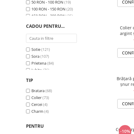
CONF
50 RON - 100 RON
(19)
100 RON - 150 RON
(20)
150 RON - 200 RON
(25)
200 RON - 250 RON
(40)
CADOU PENTRU...
Colier 
250 RON - 300 RON
(41)
argint 
300 RON - 400 RON
(4)
400 RON - 500 RON
(1)
Sotie
(121)
CONF
Sora
(107)
Prietena
(84)
Iubita
(76)
Adolescenti
(61)
Brățară 
TIP
Mamica
(44)
șnur re
Bunica
Bratara
(21)
(68)
Copii
Colier
(12)
(73)
CONF
Tatic
Cercei
(10)
(4)
Sot
Charm
(9)
(4)
Iubit
(8)
Absolventi
(5)
PENTRU
Colier ar
-10%
Nasa
(4)