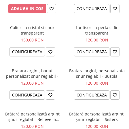
ADAUGA IN COS
CONFIGUREAZA
Colier cu cristal si snur
Lantisor cu perla si fir
transparent
transparent
150,00 RON
120,00 RON
CONFIGUREAZA
CONFIGUREAZA
Bratara argint, banut
Bratara argint, personalizata
personalizat snur reglabil -
snur reglabil - Busola
Simbol Unconditional Love
120,00 RON
120,00 RON
CONFIGUREAZA
CONFIGUREAZA
Brățară personalizată argint
Brățară personalizată argint,
șnur reglabil – Believe in
șnur reglabil – Sisters
Yourself
120,00 RON
120,00 RON