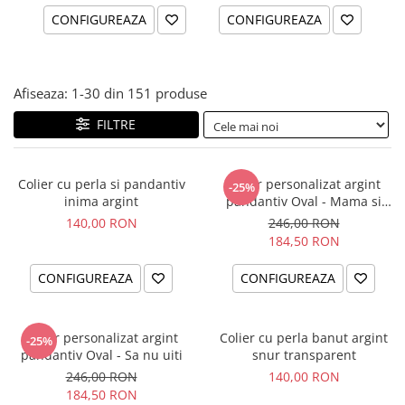
CONFIGUREAZA
CONFIGUREAZA
Afiseaza:
1-
30
din
151
produse
FILTRE
Colier cu perla si pandantiv
Colier personalizat argint
-25%
inima argint
pandantiv Oval - Mama si
Bebelus
140,00 RON
246,00 RON
184,50 RON
CONFIGUREAZA
CONFIGUREAZA
Colier personalizat argint
Colier cu perla banut argint
-25%
pandantiv Oval - Sa nu uiti
snur transparent
246,00 RON
140,00 RON
184,50 RON