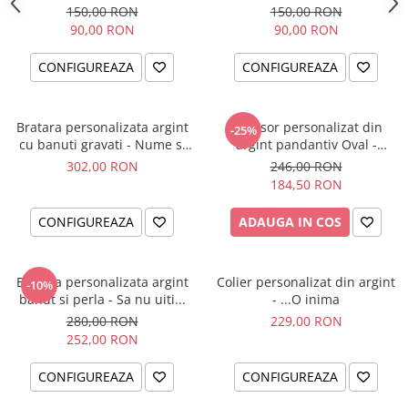
Fluturas
150,00 RON
150,00 RON
90,00 RON
90,00 RON
CONFIGUREAZA
CONFIGUREAZA
Bratara personalizata argint
Lantisor personalizat din
-25%
cu banuti gravati - Nume si
argint pandantiv Oval -
simbol catelus
Catwoman
302,00 RON
246,00 RON
184,50 RON
CONFIGUREAZA
ADAUGA IN COS
Bratara personalizata argint
Colier personalizat din argint
-10%
banut si perla - Sa nu uiti...
- ...O inima
280,00 RON
229,00 RON
252,00 RON
CONFIGUREAZA
CONFIGUREAZA