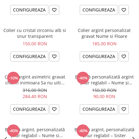
CONFIGUREAZA
CONFIGUREAZA
Colier cu cristal zirconiu alb si
Colier argint personalizat
snur transparent
gravat Nume si Floare
150,00 RON
185,00 RON
CONFIGUREAZA
CONFIGUREAZA
Colier argint asimetric gravat
Brățară personalizată argint
-10%
-40%
charm inimioara Sa nu uiti...
șnur reglabil – Nume și
Simbol Bebeluș
316,00 RON
150,00 RON
284,40 RON
90,00 RON
CONFIGUREAZA
CONFIGUREAZA
Brățară argint, personalizată
Brățară argint, personalizată
-40%
-40%
șnur reglabil – Nume si
șnur reglabil – Sister