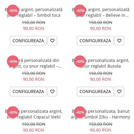
Brățară argint, personalizată
Brățară argint, personalizată
-40%
-40%
șnur reglabil – Simbol toca
șnur reglabil – Believe in
Yourself
150,00 RON
150,00 RON
90,00 RON
90,00 RON
CONFIGUREAZA
CONFIGUREAZA
Brățară personalizată din
Bratara personalizata argint,
-40%
-40%
argint, cu șnur reglabil –
snur reglabil Busola
simbol Soare
150,00 RON
150,00 RON
90,00 RON
90,00 RON
CONFIGUREAZA
CONFIGUREAZA
Bratara personalizata argint,
Bratara personalizata, banut
-40%
-40%
snur reglabil Copacul Vietii
argint Simbol Zibu - Harmony
150,00 RON
150,00 RON
90,00 RON
90,00 RON