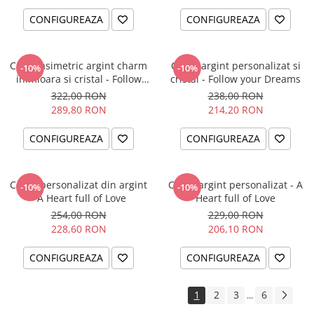
CONFIGUREAZA
CONFIGUREAZA
Colier asimetric argint charm
Colier argint personalizat si
-10%
-10%
inimioara si cristal - Follow
cristal - Follow your Dreams
your Dreams
322,00 RON
238,00 RON
289,80 RON
214,20 RON
CONFIGUREAZA
CONFIGUREAZA
Colier personalizat din argint
Colier argint personalizat - A
-10%
-10%
- A Heart full of Love
Heart full of Love
254,00 RON
229,00 RON
228,60 RON
206,10 RON
CONFIGUREAZA
CONFIGUREAZA
1
2
3
6
...