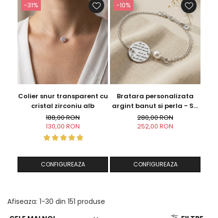
-31%
-10%
-1
Colier snur transparent cu
Bratara personalizata
Coli
cristal zirconiu alb
argint banut si perla - Sa
nu uiti...
188,00 RON
280,00 RON
130,00 RON
252,00 RON
CONFIGUREAZA
CONFIGUREAZA
Afiseaza:
1-
30
din
151
produse