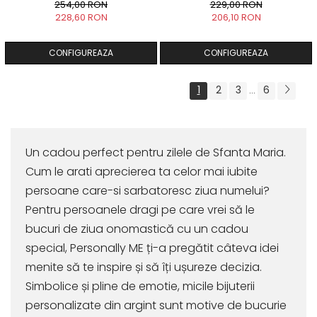
254,00 RON
229,00 RON
228,60 RON
206,10 RON
CONFIGUREAZA
CONFIGUREAZA
1
2
3
6
...
Un cadou perfect pentru zilele de Sfanta Maria.
Cum le arati aprecierea ta celor mai iubite
persoane care-si sarbatoresc ziua numelui?
Pentru persoanele dragi pe care vrei să le
bucuri de ziua onomastică cu un cadou
special, Personally ME ți-a pregătit câteva idei
menite să te inspire și să îți ușureze decizia.
Simbolice și pline de emotie, micile bijuterii
personalizate din argint sunt motive de bucurie