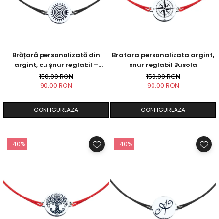
Brățară personalizată din
Bratara personalizata argint,
argint, cu șnur reglabil –
snur reglabil Busola
simbol Soare
150,00 RON
150,00 RON
90,00 RON
90,00 RON
CONFIGUREAZA
CONFIGUREAZA
-40%
-40%