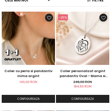
FILTRE
-25%
Colier cu perla si pandantiv
Colier personalizat argint
inima argint
pandantiv Oval - Mama si
Bebelus
140,00 RON
246,00 RON
184,50 RON
CONFIGUREAZA
CONFIGUREAZA