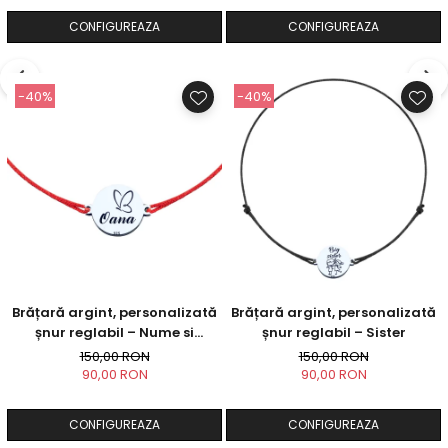
CONFIGUREAZA
CONFIGUREAZA
-40%
-40%
Brățară argint, personalizată
Brățară argint, personalizată
șnur reglabil – Nume si
șnur reglabil – Sister
Fluturas
150,00 RON
150,00 RON
90,00 RON
90,00 RON
CONFIGUREAZA
CONFIGUREAZA