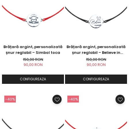
Brățară argint, personalizată
Brățară argint, personalizată
șnur reglabil – Simbol toca
șnur reglabil – Believe in
Yourself
150,00 RON
150,00 RON
90,00 RON
90,00 RON
CONFIGUREAZA
CONFIGUREAZA
-40%
-40%