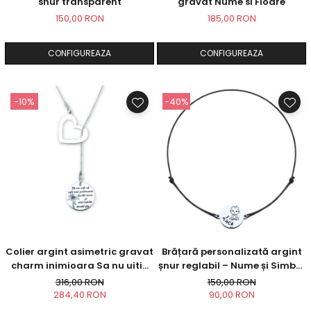
snur transparent
gravat Nume si Floare
150,00 RON
185,00 RON
CONFIGUREAZA
CONFIGUREAZA
-10%
-40%
Colier argint asimetric gravat
Brățară personalizată argint
charm inimioara Sa nu uiti...
șnur reglabil – Nume și Simbol
Bebeluș
316,00 RON
150,00 RON
284,40 RON
90,00 RON