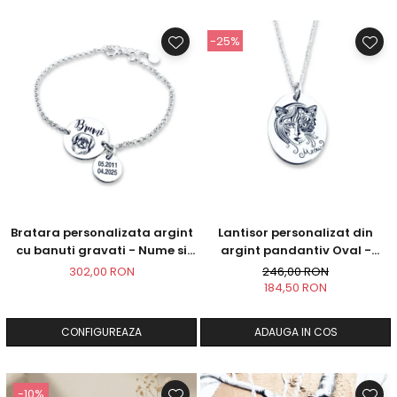
-25%
Bratara personalizata argint
Lantisor personalizat din
cu banuti gravati - Nume si
argint pandantiv Oval -
simbol catelus
Catwoman
302,00 RON
246,00 RON
184,50 RON
CONFIGUREAZA
ADAUGA IN COS
-10%