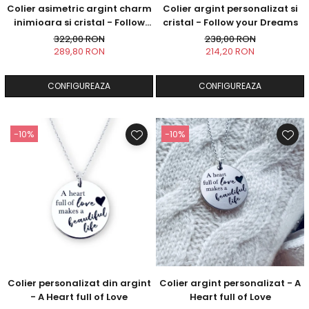
Colier asimetric argint charm
Colier argint personalizat si
inimioara si cristal - Follow
cristal - Follow your Dreams
your Dreams
322,00 RON
238,00 RON
289,80 RON
214,20 RON
CONFIGUREAZA
CONFIGUREAZA
-10%
-10%
Colier personalizat din argint
Colier argint personalizat - A
- A Heart full of Love
Heart full of Love