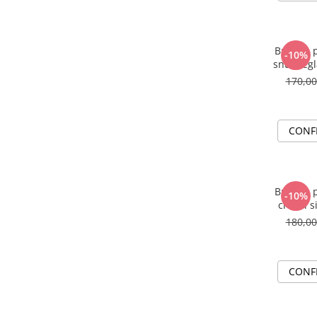
Bratara p
-10%
snur reg
170,0
CONF
Bratara p
-10%
cristal s
180,0
CONF