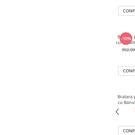
CONF
Bratara 
-10%
cu banuti
302,0
CONF
Bratara 
cu Banut
CONF