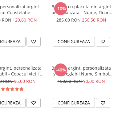
ersonalizat argint
Bratara cu placuta din argint
-10%
ut Constelatie
personalizata - Nume, Floare
& Cristal
0 RON
129,60 RON
285,00 RON
256,50 RON
IGUREAZA
CONFIGUREAZA
argint, personalizata
Bratara argint, personalizata
-40%
bil - Copacul vietii si
snur reglabil Nume Simbol
Cristal
bebelus
00 RON
96,00 RON
150,00 RON
90,00 RON
IGUREAZA
CONFIGUREAZA