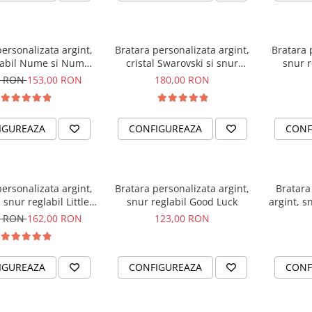
ersonalizata argint,
Bratara personalizata argint,
Bratara 
labil Nume si Numar
cristal Swarovski si snur
snur r
telefon
reglabil Albinuta
0 RON
153,00 RON
180,00 RON
IGUREAZA
CONFIGUREAZA
CONF
ersonalizata argint,
Bratara personalizata argint,
Bratara
i snur reglabil Little
snur reglabil Good Luck
argint, s
Ballerina
0 RON
162,00 RON
123,00 RON
IGUREAZA
CONFIGUREAZA
CONF