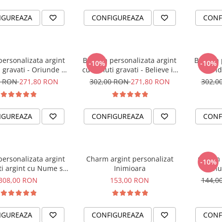
IGUREAZA
CONFIGUREAZA
CONF
personalizata argint
Bratara personalizata argint
Bratara 
-10%
-10%
 gravati - Oriunde ai
cu banuti gravati - Believe in
Bri
merge
Yourself
domn
0 RON
271,80 RON
302,00 RON
271,80 RON
302,0
IGUREAZA
CONFIGUREAZA
CONF
personalizata argint
Charm argint personalizat
Charm a
-10%
i argint cu Nume si
Inimioara
banut
charm infinit
308,00 RON
153,00 RON
144,0
IGUREAZA
CONFIGUREAZA
CONF