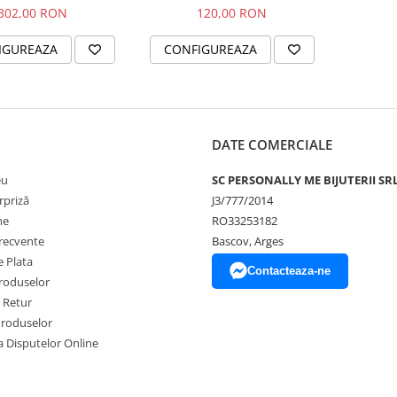
imbol catelus
302,00 RON
120,00 RON
IGUREAZA
CONFIGUREAZA
DATE COMERCIALE
eu
SC PERSONALLY ME BIJUTERII SR
rpriză
J3/777/2014
ne
RO33253182
frecvente
Bascov, Arges
 Plata
Contacteaza-ne
produselor
e Retur
Produselor
a Disputelor Online