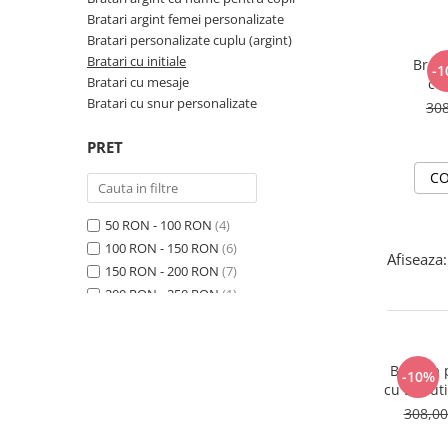
Bratari argint femei personalizate
Bratari personalizate cuplu (argint)
Bratari cu initiale
Brata
-1
Bratari cu mesaje
cu
in
Bratari cu snur personalizate
30
PRET
CO
50 RON - 100 RON
(4)
100 RON - 150 RON
(6)
Afiseaza:
150 RON - 200 RON
(7)
200 RON - 250 RON
(1)
250 RON - 300 RON
(6)
300 RON - 400 RON
(6)
Bratara 
-10%
cu Banuti
Fa
308,0