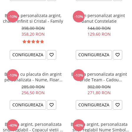
Bratara personalizata argint,
Charm personalizat argint
-10%
-10%
charm infinit si Cristal - Family
banut Constelatie
398,00 RON
144,00 RON
358,20 RON
129,60 RON
CONFIGUREAZA
CONFIGUREAZA
Bratara cu placuta din argint
Bratara personalizata argint
-10%
-10%
personalizata - Nume, Floare
Bride Team - Cadou
& Cristal
domnisoare de onoare
285,00 RON
302,00 RON
256,50 RON
271,80 RON
CONFIGUREAZA
CONFIGUREAZA
Bratara argint, personalizata
Bratara argint, personalizata
-40%
-40%
snur reglabil - Copacul vietii si
snur reglabil Nume Simbol