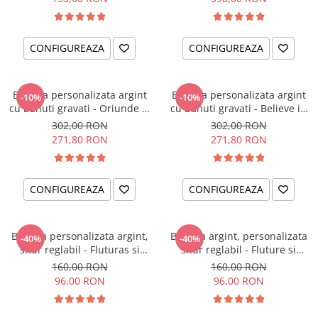
CONFIGUREAZA
CONFIGUREAZA
Bratara personalizata argint
Bratara personalizata argint
-10%
-10%
cu banuti gravati - Oriunde ai
cu banuti gravati - Believe in
merge
Yourself
302,00 RON
302,00 RON
271,80 RON
271,80 RON
CONFIGUREAZA
CONFIGUREAZA
Bratara personalizata argint,
Bratara argint, personalizata
-40%
-40%
snur reglabil - Fluturas si
snur reglabil - Fluture si
Cristal
Cristal
160,00 RON
160,00 RON
96,00 RON
96,00 RON