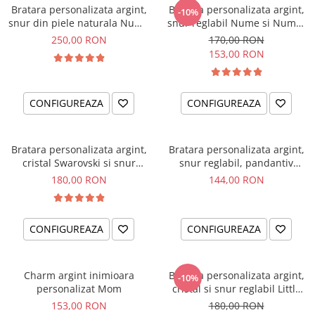
Bratara personalizata argint,
Bratara personalizata argint,
-10%
snur din piele naturala Nume
snur reglabil Nume si Numar
& Simbol
telefon
250,00 RON
170,00 RON
153,00 RON
CONFIGUREAZA
CONFIGUREAZA
Bratara personalizata argint,
Bratara personalizata argint,
cristal Swarovski si snur
snur reglabil, pandantiv
reglabil Albinuta
ingeras
180,00 RON
144,00 RON
CONFIGUREAZA
CONFIGUREAZA
Charm argint inimioara
Bratara personalizata argint,
-10%
personalizat Mom
cristal si snur reglabil Little
Ballerina
153,00 RON
180,00 RON