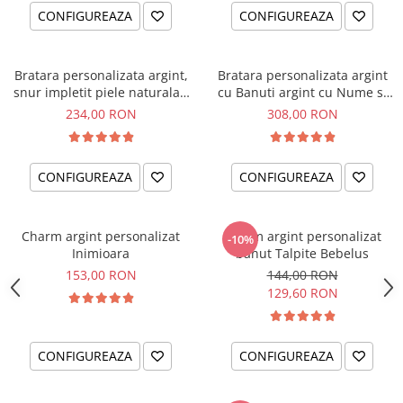
CONFIGUREAZA
CONFIGUREAZA
Bratara personalizata argint,
Bratara personalizata argint
snur impletit piele naturala -
cu Banuti argint cu Nume si
Pentru tati
charm infinit
234,00 RON
308,00 RON
CONFIGUREAZA
CONFIGUREAZA
Charm argint personalizat
Charm argint personalizat
-10%
Inimioara
banut Talpite Bebelus
153,00 RON
144,00 RON
129,60 RON
CONFIGUREAZA
CONFIGUREAZA