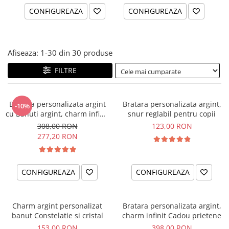
CONFIGUREAZA
CONFIGUREAZA
Afiseaza:
1-
30
din
30
produse
FILTRE
Bratara personalizata argint
Bratara personalizata argint,
-10%
cu Banuti argint, charm infinit
snur reglabil pentru copii
Fairy Godmother
308,00 RON
123,00 RON
277,20 RON
CONFIGUREAZA
CONFIGUREAZA
Charm argint personalizat
Bratara personalizata argint,
banut Constelatie si cristal
charm infinit Cadou prietene
153,00 RON
398,00 RON