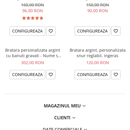
Cristal
bebelus
160,00 RON
150,00 RON
96,00 RON
90,00 RON
CONFIGUREAZA
CONFIGUREAZA
Bratara personalizata argint
Bratara argint, personalizata
cu banuti gravati - Nume si
snur reglabil, ingeras
simbol catelus
302,00 RON
120,00 RON
CONFIGUREAZA
CONFIGUREAZA
MAGAZINUL MEU
CLIENTI
DATE COMERCIALE