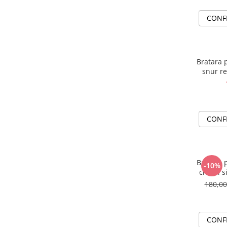
CONF
Bratara p
snur re
CONF
Bratara p
-10%
cristal s
180,0
CONF