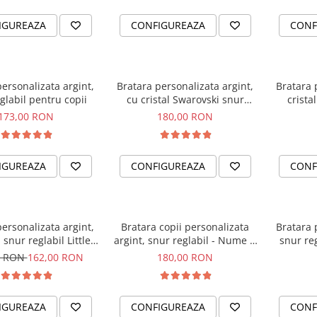
IGUREAZA
CONFIGUREAZA
CONF
ersonalizata argint,
Bratara personalizata argint,
Bratara 
glabil pentru copii
cu cristal Swarovski snur
crista
reglabil fetite Little Ballerinas
re
173,00 RON
180,00 RON
IGUREAZA
CONFIGUREAZA
CONF
ersonalizata argint,
Bratara copii personalizata
Bratara 
i snur reglabil Little
argint, snur reglabil - Nume &
snur reg
Ballerina
Simbol
0 RON
162,00 RON
180,00 RON
IGUREAZA
CONFIGUREAZA
CONF