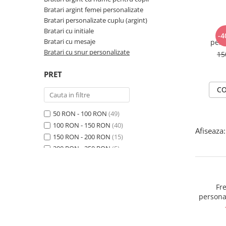
Bratari argint femei personalizate
Bratari personalizate cuplu (argint)
Bratari cu initiale
-4
Bratari cu mesaje
pers
N
Bratari cu snur personalizate
15
PRET
CO
50 RON - 100 RON
(49)
100 RON - 150 RON
(40)
Afiseaza:
150 RON - 200 RON
(15)
200 RON - 250 RON
(5)
250 RON - 300 RON
(6)
300 RON - 400 RON
(4)
400 RON - 500 RON
(2)
Fr
persona
argi