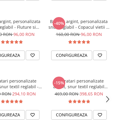
argint, personalizata
Bratara argint, personalizata
-40%
eglabil - Fluture si
snur reglabil - Copacul vietii si
Cristal
Cristal
00 RON
96,00 RON
160,00 RON
96,00 RON
IGUREAZA
CONFIGUREAZA
atari personalizate
Set bratari personalizate
-15%
snur textil reglabil -
argint, snur textil reglabil
Love
Familie
0 RON
294,10 RON
469,00 RON
398,65 RON
IGUREAZA
CONFIGUREAZA