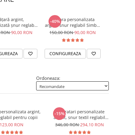
ățară argint,
Bratara personalizata
Bratara pe
-40%
-40%
izată șnur reglabil
argint, snur reglabil Simbol
Constelatii 
ieve in Yourself
Mama & Bebe
0 RON
90,00 RON
150,00 RON
90,00 RON
150,00 R
GUREAZA
CONFIGUREAZA
CONFIGUR
Ordoneaza:
personalizata argint,
Set bratari personalizate
-15%
glabil pentru copii
argint, snur textil reglabil
Family
123,00 RON
346,00 RON
294,10 RON