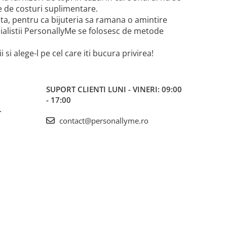
oie de costuri suplimentare.
ata, pentru ca bijuteria sa ramana o amintire
cialistii PersonallyMe se folosesc de metode
 si alege-l pe cel care iti bucura privirea!
SUPORT CLIENTI
LUNI - VINERI: 09:00
- 17:00
L
contact@personallyme.ro