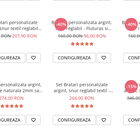
tari personalizate
Bratara personalizata argint,
Bratara 
-40%
-40%
snur textil reglabil
snur reglabil - Fluturas si
snur r
ittle Brothers
Cristal
0 RON
207,90 RON
160,00 RON
96,00 RON
160,
IGUREAZA
CONFIGUREAZA
CONF
ersonalizata argint,
Set Bratari personalizate
Set br
-15%
le naturala 2mm sau
argint, snur reglabil textil -
argint, 
xtil Best Dad...
Sisters Love
274,00 RON
264,00 RON
346,0
IGUREAZA
CONFIGUREAZA
CONF