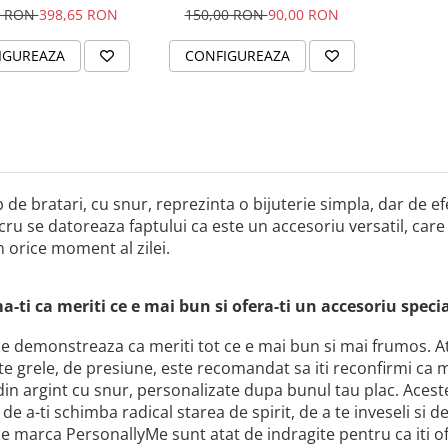
Family
0 RON
398,65 RON
150,00 RON
90,00 RON
IGUREAZA
CONFIGUREAZA
p de bratari, cu snur, reprezinta o bijuterie simpla, dar de efe
cru se datoreaza faptului ca este un accesoriu versatil, care 
n orice moment al zilei.
a-ti ca meriti ce e mai bun si ofera-ti un accesoriu speci
ile demonstreaza ca meriti tot ce e mai bun si mai frumos. A
grele, de presiune, este recomandat sa iti reconfirmi ca merit
din argint cu snur, personalizate dupa bunul tau plac. Aces
de a-ti schimba radical starea de spirit, de a te inveseli si de
ile marca PersonallyMe sunt atat de indragite pentru ca iti ofe