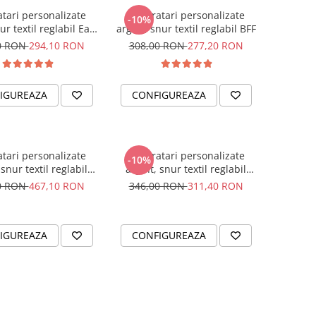
atari personalizate
Set bratari personalizate
-10%
ur textil reglabil Ea &
argint, snur textil reglabil BFF
El
0 RON
294,10 RON
308,00 RON
277,20 RON
IGUREAZA
CONFIGUREAZA
atari personalizate
Set bratari personalizate
-10%
 snur textil reglabil
argint, snur textil reglabil
Surioare
Friends are like Stars
0 RON
467,10 RON
346,00 RON
311,40 RON
IGUREAZA
CONFIGUREAZA