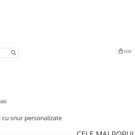
0,00
zate
i cu snur personalizate
CELE MAI POPU