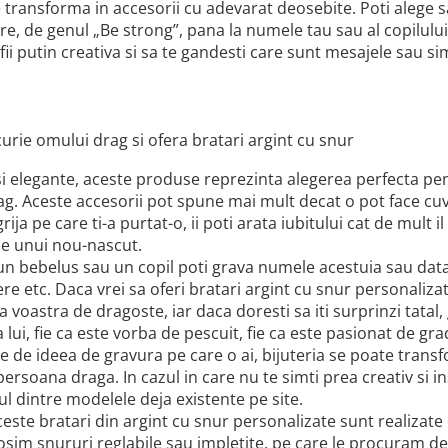
e transforma in accesorii cu adevarat deosebite. Poti alege 
re, de genul „Be strong”, pana la numele tau sau al copilului. 
fii putin creativa si sa te gandesti care sunt mesajele sau s
urie omului drag si ofera bratari argint cu snur
si elegante, aceste produse reprezinta alegerea perfecta pe
ag. Aceste accesorii pot spune mai mult decat o pot face cuv
rija pe care ti-a purtat-o, ii poti arata iubitului cat de mult i
ne unui nou-nascut.
n bebelus sau un copil poti grava numele acestuia sau data na
re etc. Daca vrei sa oferi bratari argint cu snur personaliza
 voastra de dragoste, iar daca doresti sa iti surprinzi tatal
a lui, fie ca este vorba de pescuit, fie ca este pasionat de gra
ie de ideea de gravura pe care o ai, bijuteria se poate tran
ersoana draga. In cazul in care nu te simti prea creativ si inspi
ul dintre modelele deja existente pe site.
este bratari din argint cu snur personalizate sunt realizate 
osim snururi reglabile sau impletite, pe care le procuram de 