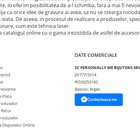
te, iti oferim posibilitatea de a-l schimba, fara a mai fi nev
ja ca orice idee de gravura ai avea, sa nu se stearga niciod
 viata. De aceea, in procesul de realizare a produselor, spe
onare, cum este tehnica laser.
a catalogul online cu o gama irezistibila de astfel de accesorii
DATE COMERCIALE
eu
SC PERSONALLY ME BIJUTERII SR
rpriză
J3/777/2014
ne
RO33253182
frecvente
Bascov, Arges
 Plata
Contacteaza-ne
produselor
e Retur
Produselor
a Disputelor Online