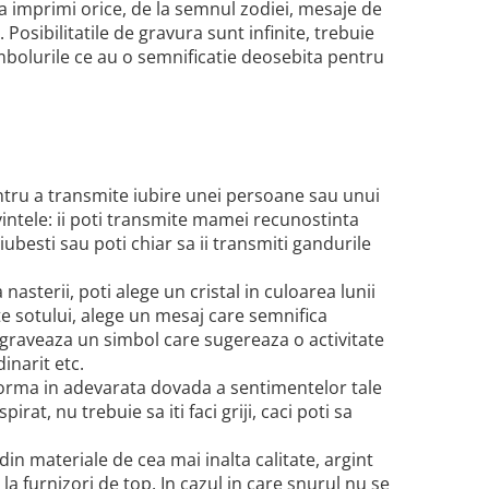
sa imprimi orice, de la semnul zodiei, mesaje de
Posibilitatile de gravura sunt infinite, trebuie
imbolurile ce au o semnificatie deosebita pentru
ntru a transmite iubire unei persoane sau unui
intele: ii poti transmite mamei recunostinta
l iubesti sau poti chiar sa ii transmiti gandurile
sterii, poti alege un cristal in culoarea lunii
te sotului, alege un mesaj care semnifica
, graveaza un simbol care sugereaza o activitate
dinarit etc.
sforma in adevarata dovada a sentimentelor tale
rat, nu trebuie sa iti faci griji, caci poti sa
din materiale de cea mai inalta calitate, argint
la furnizori de top. In cazul in care snurul nu se