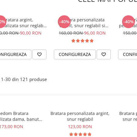
Bratara argint,
Bratara personalizata
Br
0%
-40%
-40%
onalizata snur reglabil
argint, snur reglabil si
personal
ume Simbol bebelus
cristal - Nume si Fluturas
– Bel
0,00 RON
90,00 RON
160,00 RON
96,00 RON
150,0
NFIGUREAZA
CONFIGUREAZA
CONFI
1-
30
din
121
produse
eedom Bratara
Bratara personalizata argint,
Bratara 
lizata dama, banut
snur reglabil
snur re
nt, snur reglabil
173,00 RON
123,00 RON