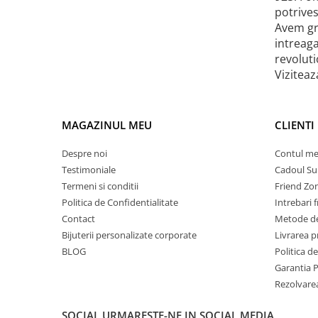
potrives
Avem gri
intreaga
revoluti
Viziteaz
MAGAZINUL MEU
CLIENTI
Despre noi
Contul m
Testimoniale
Cadoul Su
Termeni si conditii
Friend Zo
Politica de Confidentialitate
Intrebari 
Contact
Metode de
Bijuterii personalizate corporate
Livrarea 
BLOG
Politica d
Garantia 
Rezolvare
SOCIAL
URMARESTE-NE IN SOCIAL MEDIA