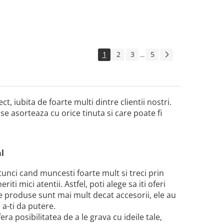
1
2
3
5
...
ct, iubita de foarte multi dintre clientii nostri.
se asorteaza cu orice tinuta si care poate fi
al
tunci cand muncesti foarte mult si treci prin
i mici atentii. Astfel, poti alege sa iti oferi
te produse sunt mai mult decat accesorii, ele au
 a-ti da putere.
ra posibilitatea de a le grava cu ideile tale,