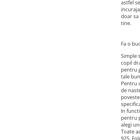
astfel s
incuraja
doar sa 
tine.
Fa o buc
Simple 
copil dr
pentru g
tale bu
Pentru u
de naste
povestea
specific
In funct
pentru p
alegi un
Toate ac
925. Fol