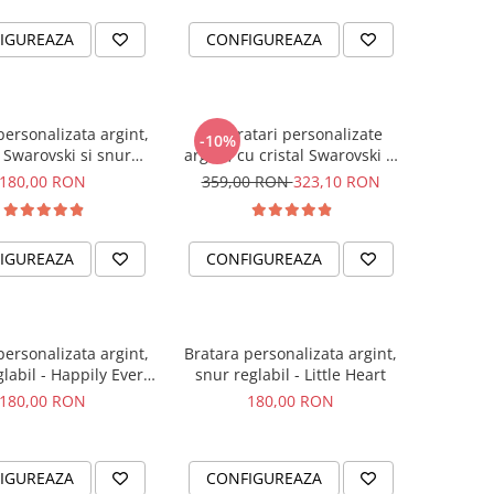
IGUREAZA
CONFIGUREAZA
personalizata argint,
Set bratari personalizate
-10%
l Swarovski si snur
argint, cu cristal Swarovski si
glabil Albinuta
snur reglabil Constelatii
180,00 RON
359,00 RON
323,10 RON
IGUREAZA
CONFIGUREAZA
personalizata argint,
Bratara personalizata argint,
labil - Happily Ever
snur reglabil - Little Heart
After
180,00 RON
180,00 RON
IGUREAZA
CONFIGUREAZA