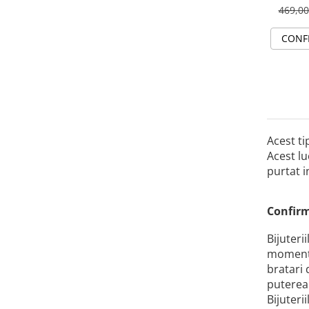
469,0
CONF
Acest ti
Acest lu
purtat i
Confirm
Bijuteri
momente 
bratari 
puterea 
Bijuteri