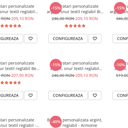
tari personalizate
Set bratari personalizate
Set br
-15%
-15%
snur textil reglabil
argint, snur textil reglabil Big
argint, sn
Lovers
Bro'-Lil' Sis
0 RON
209,10 RON
246,00 RON
209,10 RON
346,0
IGUREAZA
CONFIGUREAZA
CONF
tari personalizate
Set bratari personalizate
Set br
-15%
-10%
ur textil reglabil Best
argint, snur textil reglabil
argint,
iends Forever
Surioare
0 RON
207,90 RON
246,00 RON
209,10 RON
519,0
IGUREAZA
CONFIGUREAZA
CONF
tari personalizate
Bratara personalizata argint,
-40%
snur textil reglabil -
snur reglabil - Armonie