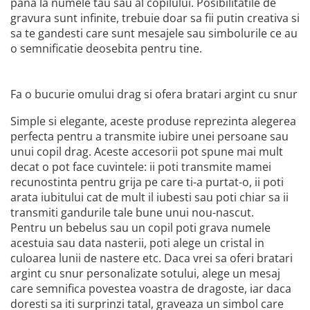
pana la numele tau sau al copilului. Posibilitatile de
gravura sunt infinite, trebuie doar sa fii putin creativa si
sa te gandesti care sunt mesajele sau simbolurile ce au
o semnificatie deosebita pentru tine.
Fa o bucurie omului drag si ofera bratari argint cu snur
Simple si elegante, aceste produse reprezinta alegerea
perfecta pentru a transmite iubire unei persoane sau
unui copil drag. Aceste accesorii pot spune mai mult
decat o pot face cuvintele: ii poti transmite mamei
recunostinta pentru grija pe care ti-a purtat-o, ii poti
arata iubitului cat de mult il iubesti sau poti chiar sa ii
transmiti gandurile tale bune unui nou-nascut.
Pentru un bebelus sau un copil poti grava numele
acestuia sau data nasterii, poti alege un cristal in
culoarea lunii de nastere etc. Daca vrei sa oferi bratari
argint cu snur personalizate sotului, alege un mesaj
care semnifica povestea voastra de dragoste, iar daca
doresti sa iti surprinzi tatal, graveaza un simbol care