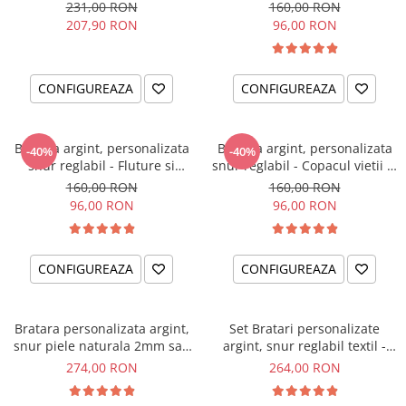
Little Brothers
Cristal
231,00 RON
160,00 RON
207,90 RON
96,00 RON
CONFIGUREAZA
CONFIGUREAZA
Bratara argint, personalizata
Bratara argint, personalizata
-40%
-40%
snur reglabil - Fluture si
snur reglabil - Copacul vietii si
Cristal
Cristal
160,00 RON
160,00 RON
96,00 RON
96,00 RON
CONFIGUREAZA
CONFIGUREAZA
Bratara personalizata argint,
Set Bratari personalizate
snur piele naturala 2mm sau
argint, snur reglabil textil -
textil Best Dad...
Sisters Love
274,00 RON
264,00 RON