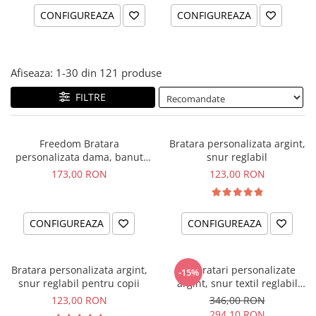
CONFIGUREAZA
CONFIGUREAZA
Afiseaza:
1-
30
din
121
produse
FILTRE
Freedom Bratara
Bratara personalizata argint,
personalizata dama, banut
snur reglabil
argint, snur reglabil
173,00 RON
123,00 RON
CONFIGUREAZA
CONFIGUREAZA
Bratara personalizata argint,
Set bratari personalizate
-15%
snur reglabil pentru copii
argint, snur textil reglabil
Family
123,00 RON
346,00 RON
294,10 RON