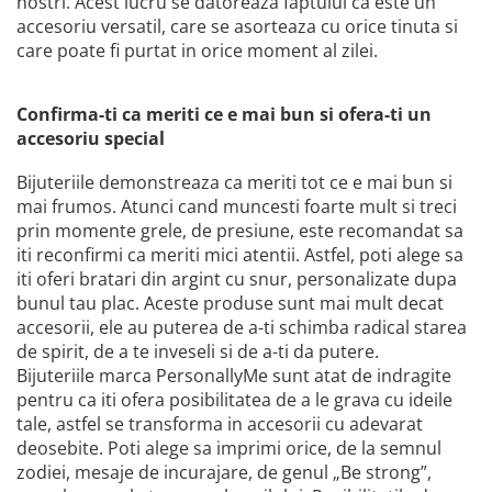
nostri. Acest lucru se datoreaza faptului ca este un
accesoriu versatil, care se asorteaza cu orice tinuta si
care poate fi purtat in orice moment al zilei.
Confirma-ti ca meriti ce e mai bun si ofera-ti un
accesoriu special
Bijuteriile demonstreaza ca meriti tot ce e mai bun si
mai frumos. Atunci cand muncesti foarte mult si treci
prin momente grele, de presiune, este recomandat sa
iti reconfirmi ca meriti mici atentii. Astfel, poti alege sa
iti oferi bratari din argint cu snur, personalizate dupa
bunul tau plac. Aceste produse sunt mai mult decat
accesorii, ele au puterea de a-ti schimba radical starea
de spirit, de a te inveseli si de a-ti da putere.
Bijuteriile marca PersonallyMe sunt atat de indragite
pentru ca iti ofera posibilitatea de a le grava cu ideile
tale, astfel se transforma in accesorii cu adevarat
deosebite. Poti alege sa imprimi orice, de la semnul
zodiei, mesaje de incurajare, de genul „Be strong”,