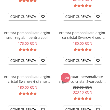
CONFIGUREAZA
CONFIGUREAZA
Bratara personalizata argint,
Bratara personalizata argint,
snur reglabil pentru copii
cu cristal Swarovski snur
reglabil fetite Little Ballerinas
173,00 RON
180,00 RON
CONFIGUREAZA
CONFIGUREAZA
Bratara personalizata argint,
Set bratari personalizate
-10%
cristal Swarovski si snur
argint, cu cristal Swarovski si
reglabil Albinuta
snur reglabil Constelatii
180,00 RON
359,00 RON
323,10 RON
CONFIGUREAZA
CONFIGUREAZA