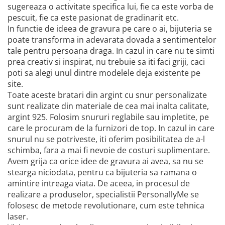
sugereaza o activitate specifica lui, fie ca este vorba de
pescuit, fie ca este pasionat de gradinarit etc.
In functie de ideea de gravura pe care o ai, bijuteria se
poate transforma in adevarata dovada a sentimentelor
tale pentru persoana draga. In cazul in care nu te simti
prea creativ si inspirat, nu trebuie sa iti faci griji, caci
poti sa alegi unul dintre modelele deja existente pe
site.
Toate aceste bratari din argint cu snur personalizate
sunt realizate din materiale de cea mai inalta calitate,
argint 925. Folosim snururi reglabile sau impletite, pe
care le procuram de la furnizori de top. In cazul in care
snurul nu se potriveste, iti oferim posibilitatea de a-l
schimba, fara a mai fi nevoie de costuri suplimentare.
Avem grija ca orice idee de gravura ai avea, sa nu se
stearga niciodata, pentru ca bijuteria sa ramana o
amintire intreaga viata. De aceea, in procesul de
realizare a produselor, specialistii PersonallyMe se
folosesc de metode revolutionare, cum este tehnica
laser.