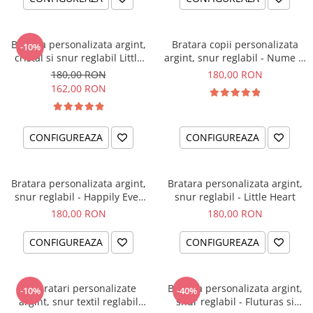
Bratara personalizata argint,
Bratara copii personalizata
-10%
cristal si snur reglabil Little
argint, snur reglabil - Nume &
Ballerina
Simbol
180,00 RON
180,00 RON
162,00 RON
CONFIGUREAZA
CONFIGUREAZA
Bratara personalizata argint,
Bratara personalizata argint,
snur reglabil - Happily Ever
snur reglabil - Little Heart
After
180,00 RON
180,00 RON
CONFIGUREAZA
CONFIGUREAZA
Set bratari personalizate
Bratara personalizata argint,
-10%
-40%
argint, snur textil reglabil
snur reglabil - Fluturas si