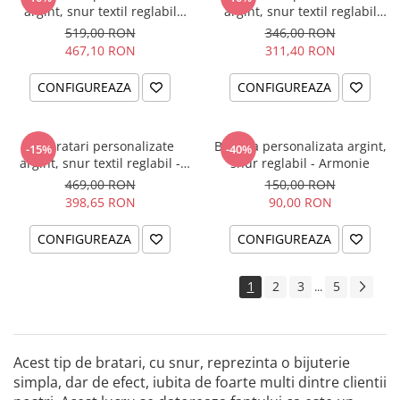
argint, snur textil reglabil
argint, snur textil reglabil
Surioare
Friends are like Stars
519,00 RON
346,00 RON
467,10 RON
311,40 RON
CONFIGUREAZA
CONFIGUREAZA
Set bratari personalizate
Bratara personalizata argint,
-15%
-40%
argint, snur textil reglabil -
snur reglabil - Armonie
Family
469,00 RON
150,00 RON
398,65 RON
90,00 RON
CONFIGUREAZA
CONFIGUREAZA
1
2
3
5
...
Acest tip de bratari, cu snur, reprezinta o bijuterie
simpla, dar de efect, iubita de foarte multi dintre clientii