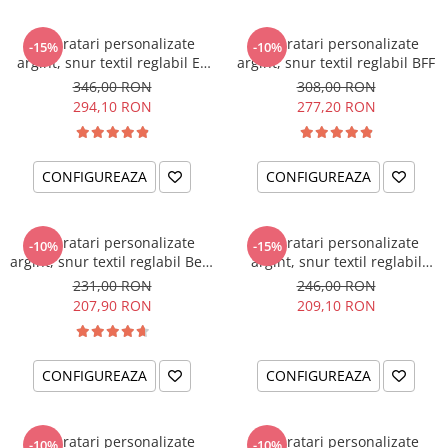
Set bratari personalizate
Set bratari personalizate
-15%
-10%
argint, snur textil reglabil Ea
argint, snur textil reglabil BFF
& El
346,00 RON
308,00 RON
294,10 RON
277,20 RON
CONFIGUREAZA
CONFIGUREAZA
Set bratari personalizate
Set bratari personalizate
-10%
-15%
argint, snur textil reglabil Best
argint, snur textil reglabil
Friends Forever
Surioare
231,00 RON
246,00 RON
207,90 RON
209,10 RON
CONFIGUREAZA
CONFIGUREAZA
Set bratari personalizate
Set bratari personalizate
-10%
-10%