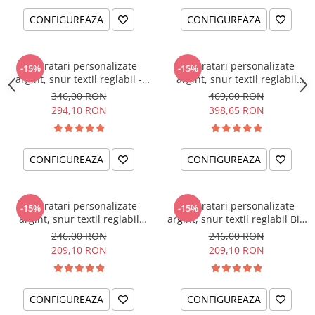
CONFIGUREAZA
CONFIGUREAZA
Set bratari personalizate
Set bratari personalizate
-15%
-15%
argint, snur textil reglabil -
argint, snur textil reglabil
Love
Familie
346,00 RON
469,00 RON
294,10 RON
398,65 RON
CONFIGUREAZA
CONFIGUREAZA
Set bratari personalizate
Set bratari personalizate
-15%
-15%
argint, snur textil reglabil
argint, snur textil reglabil Big
Lovers
Bro'-Lil' Sis
246,00 RON
246,00 RON
209,10 RON
209,10 RON
CONFIGUREAZA
CONFIGUREAZA