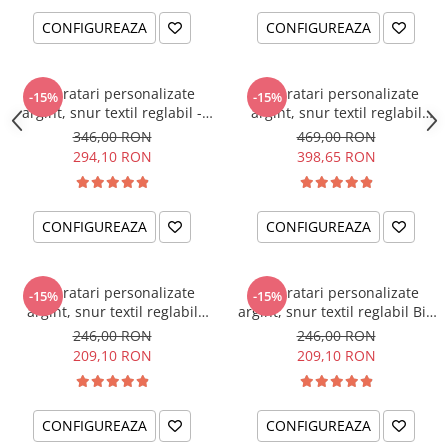
CONFIGUREAZA
CONFIGUREAZA
Set bratari personalizate
Set bratari personalizate
-15%
-15%
argint, snur textil reglabil -
argint, snur textil reglabil
Love
Familie
346,00 RON
469,00 RON
294,10 RON
398,65 RON
CONFIGUREAZA
CONFIGUREAZA
Set bratari personalizate
Set bratari personalizate
-15%
-15%
argint, snur textil reglabil
argint, snur textil reglabil Big
Lovers
Bro'-Lil' Sis
246,00 RON
246,00 RON
209,10 RON
209,10 RON
CONFIGUREAZA
CONFIGUREAZA