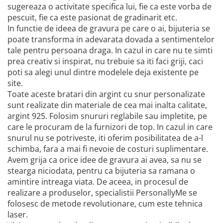
sugereaza o activitate specifica lui, fie ca este vorba de
pescuit, fie ca este pasionat de gradinarit etc.
In functie de ideea de gravura pe care o ai, bijuteria se
poate transforma in adevarata dovada a sentimentelor
tale pentru persoana draga. In cazul in care nu te simti
prea creativ si inspirat, nu trebuie sa iti faci griji, caci
poti sa alegi unul dintre modelele deja existente pe
site.
Toate aceste bratari din argint cu snur personalizate
sunt realizate din materiale de cea mai inalta calitate,
argint 925. Folosim snururi reglabile sau impletite, pe
care le procuram de la furnizori de top. In cazul in care
snurul nu se potriveste, iti oferim posibilitatea de a-l
schimba, fara a mai fi nevoie de costuri suplimentare.
Avem grija ca orice idee de gravura ai avea, sa nu se
stearga niciodata, pentru ca bijuteria sa ramana o
amintire intreaga viata. De aceea, in procesul de
realizare a produselor, specialistii PersonallyMe se
folosesc de metode revolutionare, cum este tehnica
laser.