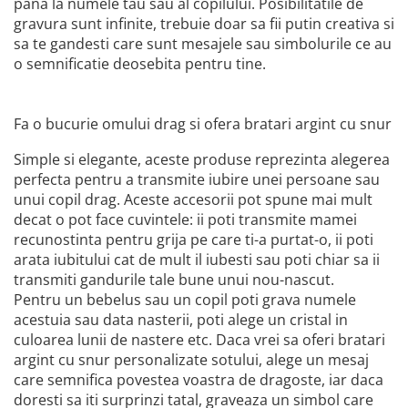
pana la numele tau sau al copilului. Posibilitatile de
gravura sunt infinite, trebuie doar sa fii putin creativa si
sa te gandesti care sunt mesajele sau simbolurile ce au
o semnificatie deosebita pentru tine.
Fa o bucurie omului drag si ofera bratari argint cu snur
Simple si elegante, aceste produse reprezinta alegerea
perfecta pentru a transmite iubire unei persoane sau
unui copil drag. Aceste accesorii pot spune mai mult
decat o pot face cuvintele: ii poti transmite mamei
recunostinta pentru grija pe care ti-a purtat-o, ii poti
arata iubitului cat de mult il iubesti sau poti chiar sa ii
transmiti gandurile tale bune unui nou-nascut.
Pentru un bebelus sau un copil poti grava numele
acestuia sau data nasterii, poti alege un cristal in
culoarea lunii de nastere etc. Daca vrei sa oferi bratari
argint cu snur personalizate sotului, alege un mesaj
care semnifica povestea voastra de dragoste, iar daca
doresti sa iti surprinzi tatal, graveaza un simbol care