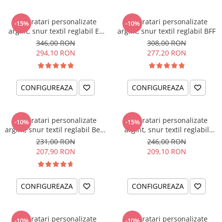
Set bratari personalizate
Set bratari personalizate
-15%
-10%
argint, snur textil reglabil Ea
argint, snur textil reglabil BFF
& El
346,00 RON
308,00 RON
294,10 RON
277,20 RON
CONFIGUREAZA
CONFIGUREAZA
Set bratari personalizate
Set bratari personalizate
-10%
-15%
argint, snur textil reglabil Best
argint, snur textil reglabil
Friends Forever
Surioare
231,00 RON
246,00 RON
207,90 RON
209,10 RON
CONFIGUREAZA
CONFIGUREAZA
Set bratari personalizate
Set bratari personalizate
-10%
-10%