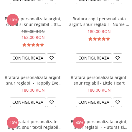
Bratara personalizata argint,
Bratara copii personalizata
-10%
cristal si snur reglabil Little
argint, snur reglabil - Nume &
Ballerina
Simbol
180,00 RON
180,00 RON
162,00 RON
CONFIGUREAZA
CONFIGUREAZA
Bratara personalizata argint,
Bratara personalizata argint,
snur reglabil - Happily Ever
snur reglabil - Little Heart
After
180,00 RON
180,00 RON
CONFIGUREAZA
CONFIGUREAZA
Set bratari personalizate
Bratara personalizata argint,
-10%
-40%
argint, snur textil reglabil
snur reglabil - Fluturas si