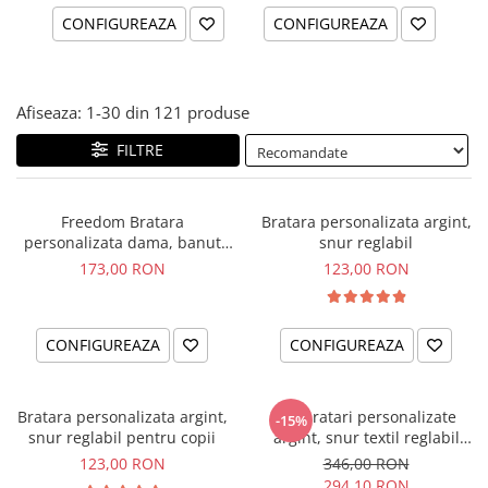
CONFIGUREAZA
CONFIGUREAZA
Afiseaza:
1-
30
din
121
produse
FILTRE
Freedom Bratara
Bratara personalizata argint,
personalizata dama, banut
snur reglabil
argint, snur reglabil
173,00 RON
123,00 RON
CONFIGUREAZA
CONFIGUREAZA
Bratara personalizata argint,
Set bratari personalizate
-15%
snur reglabil pentru copii
argint, snur textil reglabil
Family
123,00 RON
346,00 RON
294,10 RON