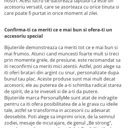
nostri. Acest lucru se datoreaza faptului ca este un
accesoriu versatil, care se asorteaza cu orice tinuta si
care poate fi purtat in orice moment al zilei.
Confirma-ti ca meriti ce e mai bun si ofera-ti un
accesoriu special
Bijuteriile demonstreaza ca meriti tot ce e mai bun si
mai frumos. Atunci cand muncesti foarte mult si treci
prin momente grele, de presiune, este recomandat sa
iti reconfirmi ca meriti mici atentii. Astfel, poti alege sa
iti oferi bratari din argint cu snur, personalizate dupa
bunul tau plac. Aceste produse sunt mai mult decat
accesorii, ele au puterea de a-ti schimba radical starea
de spirit, de a te inveseli si de a-ti da putere.
Bijuteriile marca PersonallyMe sunt atat de indragite
pentru ca iti ofera posibilitatea de a le grava cu ideile
tale, astfel se transforma in accesorii cu adevarat
deosebite. Poti alege sa imprimi orice, de la semnul
zodiei, mesaje de incurajare, de genul „Be strong”,