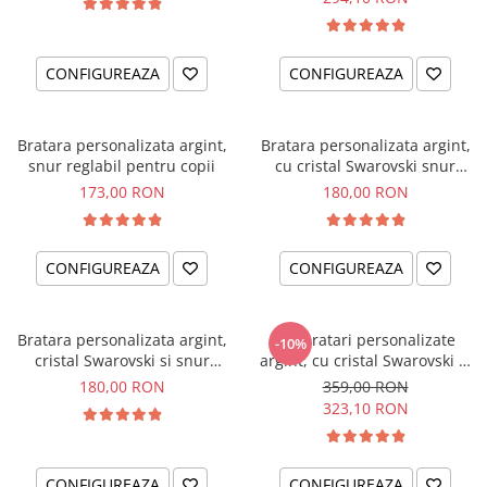
CONFIGUREAZA
CONFIGUREAZA
Bratara personalizata argint,
Bratara personalizata argint,
snur reglabil pentru copii
cu cristal Swarovski snur
reglabil fetite Little Ballerinas
173,00 RON
180,00 RON
CONFIGUREAZA
CONFIGUREAZA
Bratara personalizata argint,
Set bratari personalizate
-10%
cristal Swarovski si snur
argint, cu cristal Swarovski si
reglabil Albinuta
snur reglabil Constelatii
180,00 RON
359,00 RON
323,10 RON
CONFIGUREAZA
CONFIGUREAZA