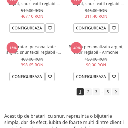
argint, snur textil reglabil
argint, snur textil reglabil
Surioare
Friends are like Stars
519,00 RON
346,00 RON
467,10 RON
311,40 RON
CONFIGUREAZA
CONFIGUREAZA
Set bratari personalizate
Bratara personalizata argint,
-15%
-40%
argint, snur textil reglabil -
snur reglabil - Armonie
Family
469,00 RON
150,00 RON
398,65 RON
90,00 RON
CONFIGUREAZA
CONFIGUREAZA
1
2
3
5
...
Acest tip de bratari, cu snur, reprezinta o bijuterie
simpla, dar de efect, iubita de foarte multi dintre clientii