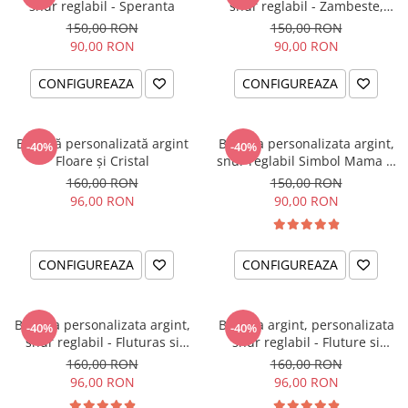
snur reglabil - Speranta
snur reglabil - Zambeste,
iubeste, traieste
150,00 RON
150,00 RON
90,00 RON
90,00 RON
CONFIGUREAZA
CONFIGUREAZA
Brățară personalizată argint
Bratara personalizata argint,
-40%
-40%
Floare și Cristal
snur reglabil Simbol Mama &
Bebe
160,00 RON
150,00 RON
96,00 RON
90,00 RON
CONFIGUREAZA
CONFIGUREAZA
Bratara personalizata argint,
Bratara argint, personalizata
-40%
-40%
snur reglabil - Fluturas si
snur reglabil - Fluture si
Cristal
Cristal
160,00 RON
160,00 RON
96,00 RON
96,00 RON