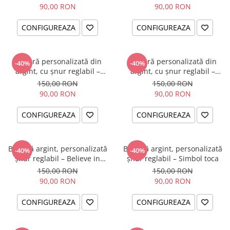
90,00 RON
90,00 RON
CONFIGUREAZA
CONFIGUREAZA
Brățară personalizată din
Brățară personalizată din
-40%
-40%
argint, cu șnur reglabil –
argint, cu șnur reglabil –
simbol Soare
simbol Papadie
150,00 RON
150,00 RON
90,00 RON
90,00 RON
CONFIGUREAZA
CONFIGUREAZA
Brățară argint, personalizată
Brățară argint, personalizată
-40%
-40%
șnur reglabil – Believe in
șnur reglabil – Simbol toca
Yourself
150,00 RON
150,00 RON
90,00 RON
90,00 RON
CONFIGUREAZA
CONFIGUREAZA