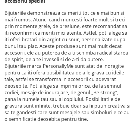
accesoriu special
Bijuteriile demonstreaza ca meriti tot ce e mai bun si
mai frumos. Atunci cand muncesti foarte mult si treci
prin momente grele, de presiune, este recomandat sa
iti reconfirmi ca meriti mici atentii. Astfel, poti alege sa
iti oferi bratari din argint cu snur, personalizate dupa
bunul tau plac. Aceste produse sunt mai mult decat
accesorii, ele au puterea de a-ti schimba radical starea
de spirit, de a te inveseli si de a-ti da putere.
Bijuteriile marca PersonallyMe sunt atat de indragite
pentru ca iti ofera posibilitatea de a le grava cu ideile
tale, astfel se transforma in accesorii cu adevarat
deosebite. Poti alege sa imprimi orice, de la semnul
zodiei, mesaje de incurajare, de genul „Be strong”,
pana la numele tau sau al copilului. Posibilitatile de
gravura sunt infinite, trebuie doar sa fii putin creativa si
sa te gandesti care sunt mesajele sau simbolurile ce au
o semnificatie deosebita pentru tine.