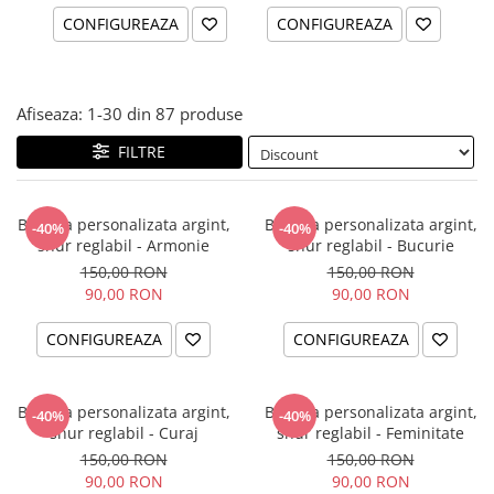
CONFIGUREAZA
CONFIGUREAZA
Afiseaza:
1-
30
din
87
produse
FILTRE
Bratara personalizata argint,
Bratara personalizata argint,
-40%
-40%
snur reglabil - Armonie
snur reglabil - Bucurie
150,00 RON
150,00 RON
90,00 RON
90,00 RON
CONFIGUREAZA
CONFIGUREAZA
Bratara personalizata argint,
Bratara personalizata argint,
-40%
-40%
snur reglabil - Curaj
snur reglabil - Feminitate
150,00 RON
150,00 RON
90,00 RON
90,00 RON