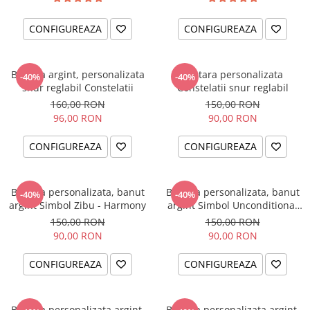
CONFIGUREAZA
CONFIGUREAZA
Bratara argint, personalizata
Bratara personalizata
-40%
-40%
snur reglabil Constelatii
Constelatii snur reglabil
160,00 RON
150,00 RON
96,00 RON
90,00 RON
CONFIGUREAZA
CONFIGUREAZA
Bratara personalizata, banut
Bratara personalizata, banut
-40%
-40%
argint Simbol Zibu - Harmony
argint Simbol Unconditional
Love
150,00 RON
150,00 RON
90,00 RON
90,00 RON
CONFIGUREAZA
CONFIGUREAZA
Bratara personalizata argint,
Bratara personalizata argint,