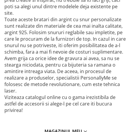
prea creativ si inspirat, nu trebuie sa iti faci griji, caci
poti sa alegi unul dintre modelele deja existente pe
site.
Toate aceste bratari din argint cu snur personalizate
sunt realizate din materiale de cea mai inalta calitate,
argint 925. Folosim snururi reglabile sau impletite, pe
care le procuram de la furnizori de top. In cazul in care
snurul nu se potriveste, iti oferim posibilitatea de a-l
schimba, fara a mai fi nevoie de costuri suplimentare.
Avem grija ca orice idee de gravura ai avea, sa nu se
stearga niciodata, pentru ca bijuteria sa ramana o
amintire intreaga viata. De aceea, in procesul de
realizare a produselor, specialistii PersonallyMe se
folosesc de metode revolutionare, cum este tehnica
laser.
Viziteaza catalogul online cu o gama irezistibila de
astfel de accesorii si alege-l pe cel care iti bucura
privirea!
MAGAZINUL MEU