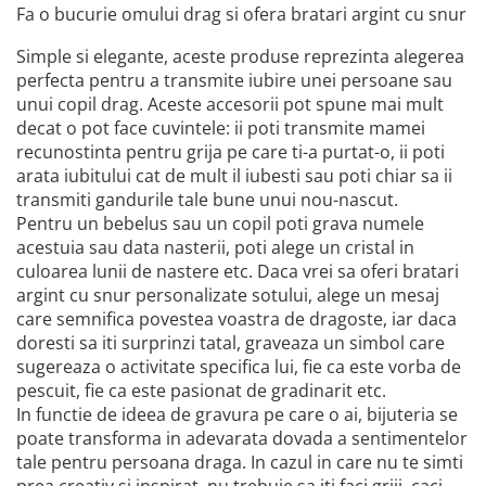
Fa o bucurie omului drag si ofera bratari argint cu snur
Simple si elegante, aceste produse reprezinta alegerea
perfecta pentru a transmite iubire unei persoane sau
unui copil drag. Aceste accesorii pot spune mai mult
decat o pot face cuvintele: ii poti transmite mamei
recunostinta pentru grija pe care ti-a purtat-o, ii poti
arata iubitului cat de mult il iubesti sau poti chiar sa ii
transmiti gandurile tale bune unui nou-nascut.
Pentru un bebelus sau un copil poti grava numele
acestuia sau data nasterii, poti alege un cristal in
culoarea lunii de nastere etc. Daca vrei sa oferi bratari
argint cu snur personalizate sotului, alege un mesaj
care semnifica povestea voastra de dragoste, iar daca
doresti sa iti surprinzi tatal, graveaza un simbol care
sugereaza o activitate specifica lui, fie ca este vorba de
pescuit, fie ca este pasionat de gradinarit etc.
In functie de ideea de gravura pe care o ai, bijuteria se
poate transforma in adevarata dovada a sentimentelor
tale pentru persoana draga. In cazul in care nu te simti