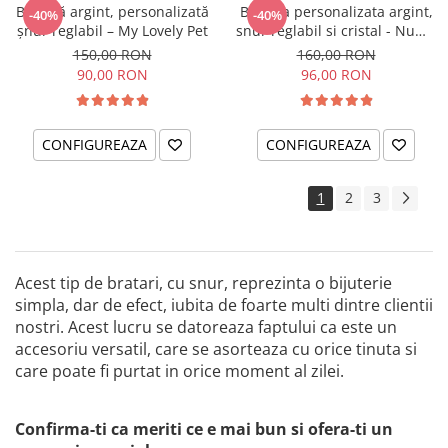
Brățară argint, personalizată
Bratara personalizata argint,
-40%
-40%
șnur reglabil – My Lovely Pet
snur reglabil si cristal - Nume
si Fluturas
150,00 RON
160,00 RON
90,00 RON
96,00 RON
CONFIGUREAZA
CONFIGUREAZA
1
2
3
Acest tip de bratari, cu snur, reprezinta o bijuterie
simpla, dar de efect, iubita de foarte multi dintre clientii
nostri. Acest lucru se datoreaza faptului ca este un
accesoriu versatil, care se asorteaza cu orice tinuta si
care poate fi purtat in orice moment al zilei.
Confirma-ti ca meriti ce e mai bun si ofera-ti un