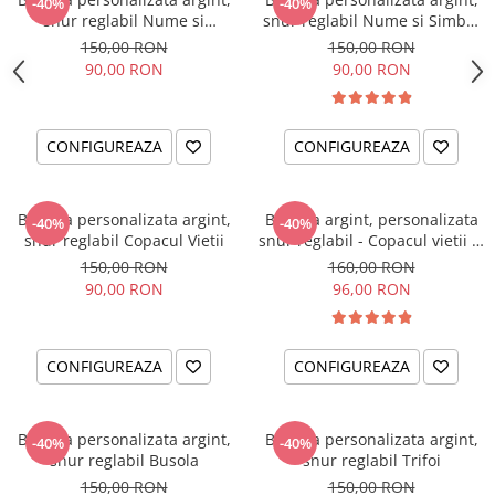
-40%
-40%
snur reglabil Nume si
snur reglabil Nume si Simbol
Fluturas
bebelus
150,00 RON
150,00 RON
90,00 RON
90,00 RON
CONFIGUREAZA
CONFIGUREAZA
Bratara personalizata argint,
Bratara argint, personalizata
-40%
-40%
snur reglabil Copacul Vietii
snur reglabil - Copacul vietii si
Cristal
150,00 RON
160,00 RON
90,00 RON
96,00 RON
CONFIGUREAZA
CONFIGUREAZA
Bratara personalizata argint,
Bratara personalizata argint,
-40%
-40%
snur reglabil Busola
snur reglabil Trifoi
150,00 RON
150,00 RON