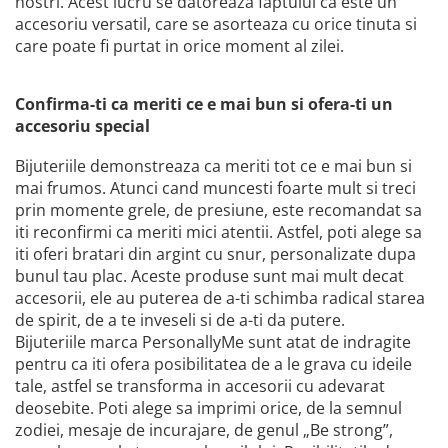
nostri. Acest lucru se datoreaza faptului ca este un
accesoriu versatil, care se asorteaza cu orice tinuta si
care poate fi purtat in orice moment al zilei.
Confirma-ti ca meriti ce e mai bun si ofera-ti un
accesoriu special
Bijuteriile demonstreaza ca meriti tot ce e mai bun si
mai frumos. Atunci cand muncesti foarte mult si treci
prin momente grele, de presiune, este recomandat sa
iti reconfirmi ca meriti mici atentii. Astfel, poti alege sa
iti oferi bratari din argint cu snur, personalizate dupa
bunul tau plac. Aceste produse sunt mai mult decat
accesorii, ele au puterea de a-ti schimba radical starea
de spirit, de a te inveseli si de a-ti da putere.
Bijuteriile marca PersonallyMe sunt atat de indragite
pentru ca iti ofera posibilitatea de a le grava cu ideile
tale, astfel se transforma in accesorii cu adevarat
deosebite. Poti alege sa imprimi orice, de la semnul
zodiei, mesaje de incurajare, de genul „Be strong”,