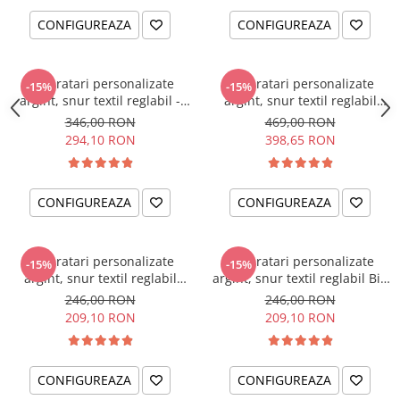
CONFIGUREAZA
CONFIGUREAZA
Set bratari personalizate
Set bratari personalizate
-15%
-15%
argint, snur textil reglabil -
argint, snur textil reglabil
Love
Familie
346,00 RON
469,00 RON
294,10 RON
398,65 RON
CONFIGUREAZA
CONFIGUREAZA
Set bratari personalizate
Set bratari personalizate
-15%
-15%
argint, snur textil reglabil
argint, snur textil reglabil Big
Lovers
Bro'-Lil' Sis
246,00 RON
246,00 RON
209,10 RON
209,10 RON
CONFIGUREAZA
CONFIGUREAZA