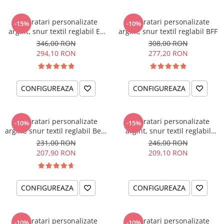
Set bratari personalizate
Set bratari personalizate
-15%
-10%
argint, snur textil reglabil Ea
argint, snur textil reglabil BFF
& El
346,00 RON
308,00 RON
294,10 RON
277,20 RON
CONFIGUREAZA
CONFIGUREAZA
Set bratari personalizate
Set bratari personalizate
-10%
-15%
argint, snur textil reglabil Best
argint, snur textil reglabil
Friends Forever
Surioare
231,00 RON
246,00 RON
207,90 RON
209,10 RON
CONFIGUREAZA
CONFIGUREAZA
Set bratari personalizate
Set bratari personalizate
-10%
-10%