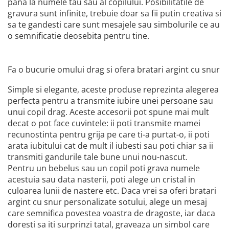
pana la numele tau sau al copilului. Posibilitatile de
gravura sunt infinite, trebuie doar sa fii putin creativa si
sa te gandesti care sunt mesajele sau simbolurile ce au
o semnificatie deosebita pentru tine.
Fa o bucurie omului drag si ofera bratari argint cu snur
Simple si elegante, aceste produse reprezinta alegerea
perfecta pentru a transmite iubire unei persoane sau
unui copil drag. Aceste accesorii pot spune mai mult
decat o pot face cuvintele: ii poti transmite mamei
recunostinta pentru grija pe care ti-a purtat-o, ii poti
arata iubitului cat de mult il iubesti sau poti chiar sa ii
transmiti gandurile tale bune unui nou-nascut.
Pentru un bebelus sau un copil poti grava numele
acestuia sau data nasterii, poti alege un cristal in
culoarea lunii de nastere etc. Daca vrei sa oferi bratari
argint cu snur personalizate sotului, alege un mesaj
care semnifica povestea voastra de dragoste, iar daca
doresti sa iti surprinzi tatal, graveaza un simbol care