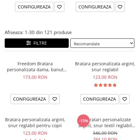
CONFIGUREAZA
CONFIGUREAZA
Afiseaza:
1-
30
din
121
produse
FILTRE
Freedom Bratara
Bratara personalizata argint,
personalizata dama, banut
snur reglabil
argint, snur reglabil
173,00 RON
123,00 RON
CONFIGUREAZA
CONFIGUREAZA
Bratara personalizata argint,
Set bratari personalizate
-15%
snur reglabil pentru copii
argint, snur textil reglabil
Family
123,00 RON
346,00 RON
294,10 RON