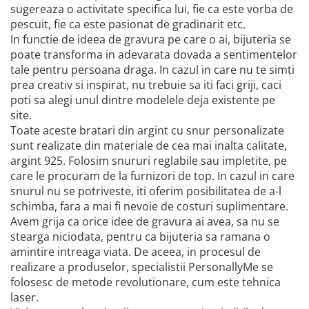
sugereaza o activitate specifica lui, fie ca este vorba de
pescuit, fie ca este pasionat de gradinarit etc.
In functie de ideea de gravura pe care o ai, bijuteria se
poate transforma in adevarata dovada a sentimentelor
tale pentru persoana draga. In cazul in care nu te simti
prea creativ si inspirat, nu trebuie sa iti faci griji, caci
poti sa alegi unul dintre modelele deja existente pe
site.
Toate aceste bratari din argint cu snur personalizate
sunt realizate din materiale de cea mai inalta calitate,
argint 925. Folosim snururi reglabile sau impletite, pe
care le procuram de la furnizori de top. In cazul in care
snurul nu se potriveste, iti oferim posibilitatea de a-l
schimba, fara a mai fi nevoie de costuri suplimentare.
Avem grija ca orice idee de gravura ai avea, sa nu se
stearga niciodata, pentru ca bijuteria sa ramana o
amintire intreaga viata. De aceea, in procesul de
realizare a produselor, specialistii PersonallyMe se
folosesc de metode revolutionare, cum este tehnica
laser.