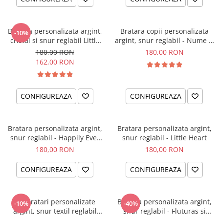
Bratara personalizata argint,
Bratara copii personalizata
-10%
cristal si snur reglabil Little
argint, snur reglabil - Nume &
Ballerina
Simbol
180,00 RON
180,00 RON
162,00 RON
CONFIGUREAZA
CONFIGUREAZA
Bratara personalizata argint,
Bratara personalizata argint,
snur reglabil - Happily Ever
snur reglabil - Little Heart
After
180,00 RON
180,00 RON
CONFIGUREAZA
CONFIGUREAZA
Set bratari personalizate
Bratara personalizata argint,
-10%
-40%
argint, snur textil reglabil
snur reglabil - Fluturas si