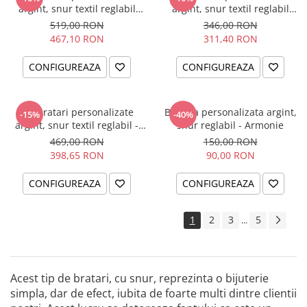
argint, snur textil reglabil
argint, snur textil reglabil
Surioare
Friends are like Stars
519,00 RON
346,00 RON
467,10 RON
311,40 RON
CONFIGUREAZA
CONFIGUREAZA
Set bratari personalizate
Bratara personalizata argint,
-15%
-40%
argint, snur textil reglabil -
snur reglabil - Armonie
Family
469,00 RON
150,00 RON
398,65 RON
90,00 RON
CONFIGUREAZA
CONFIGUREAZA
1
2
3
5
...
Acest tip de bratari, cu snur, reprezinta o bijuterie
simpla, dar de efect, iubita de foarte multi dintre clientii