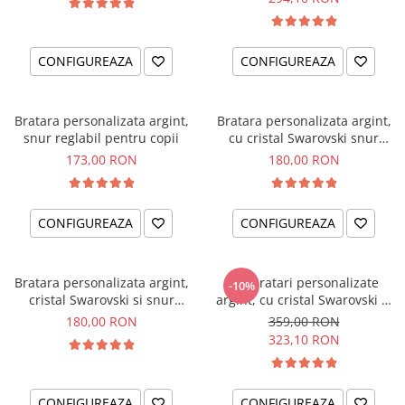
CONFIGUREAZA
CONFIGUREAZA
Bratara personalizata argint,
Bratara personalizata argint,
snur reglabil pentru copii
cu cristal Swarovski snur
reglabil fetite Little Ballerinas
173,00 RON
180,00 RON
CONFIGUREAZA
CONFIGUREAZA
Bratara personalizata argint,
Set bratari personalizate
-10%
cristal Swarovski si snur
argint, cu cristal Swarovski si
reglabil Albinuta
snur reglabil Constelatii
180,00 RON
359,00 RON
323,10 RON
CONFIGUREAZA
CONFIGUREAZA