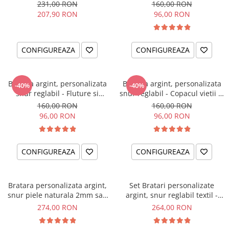
Little Brothers
Cristal
231,00 RON
160,00 RON
207,90 RON
96,00 RON
CONFIGUREAZA
CONFIGUREAZA
Bratara argint, personalizata
Bratara argint, personalizata
-40%
-40%
snur reglabil - Fluture si
snur reglabil - Copacul vietii si
Cristal
Cristal
160,00 RON
160,00 RON
96,00 RON
96,00 RON
CONFIGUREAZA
CONFIGUREAZA
Bratara personalizata argint,
Set Bratari personalizate
snur piele naturala 2mm sau
argint, snur reglabil textil -
textil Best Dad...
Sisters Love
274,00 RON
264,00 RON