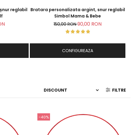
șnur reglabil
Bratara personalizata argint, snur reglabil
B
lf
Simbol Mama & Bebe
ON
90,00 RON
150,00 RON
CONFIGUREAZA
FILTRE
-40%