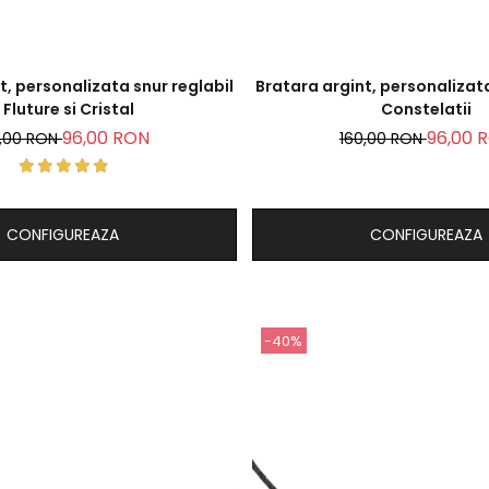
t, personalizata snur reglabil
Bratara argint, personalizata
 Fluture si Cristal
Constelatii
96,00 RON
96,00 
0,00 RON
160,00 RON
CONFIGUREAZA
CONFIGUREAZA
-40%