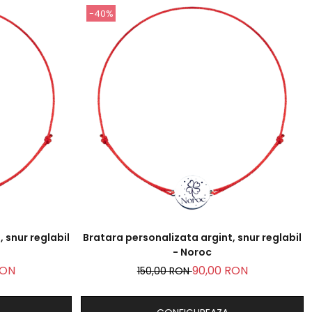
-40%
 snur reglabil
Bratara personalizata argint, snur reglabil
- Noroc
RON
90,00 RON
150,00 RON