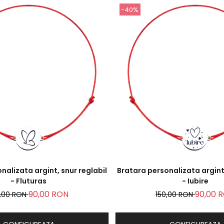
-40%
nalizata argint, snur reglabil
Bratara personalizata argint,
- Fluturas
- Iubire
90,00 RON
90,00 
0,00 RON
150,00 RON