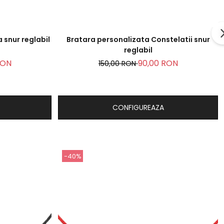
 snur reglabil
Bratara personalizata Constelatii snur
reglabil
RON
90,00 RON
150,00 RON
CONFIGUREAZA
-40%