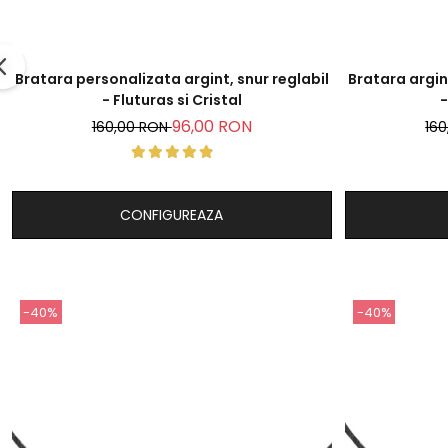
Bratara personalizata argint, snur reglabil
Bratara argin
- Fluturas si Cristal
-
96,00 RON
160,00 RON
16
CONFIGUREAZA
-40%
-40%