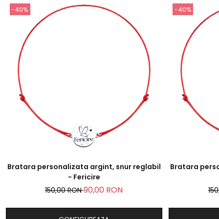
-40%
-40%
Bratara personalizata argint, snur reglabil
Bratara perso
- Fericire
90,00 RON
150,00 RON
15