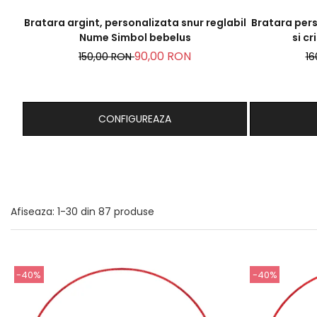
Bratara argint, personalizata snur reglabil
Bratara pers
Nume Simbol bebelus
si cr
90,00 RON
150,00 RON
16
CONFIGUREAZA
Afiseaza:
1-
30
din
87
produse
-40%
-40%