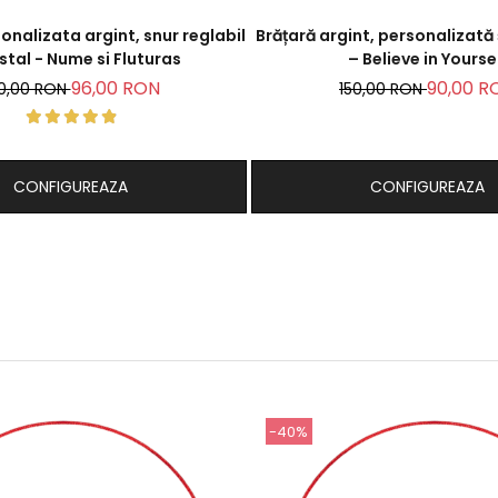
onalizata argint, snur reglabil
Brățară argint, personalizată 
istal - Nume si Fluturas
– Believe in Yourse
96,00 RON
90,00 R
0,00 RON
150,00 RON
CONFIGUREAZA
CONFIGUREAZA
-40%