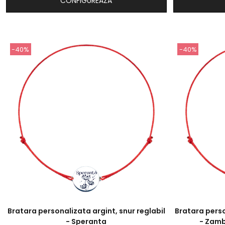
CONFIGUREAZA
-40%
-40%
Bratara personalizata argint, snur reglabil
Bratara perso
- Speranta
- Zamb