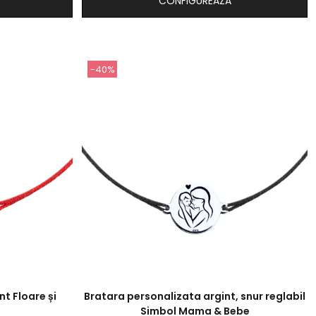
CONFIGUREAZA
-40%
nt Floare și
Bratara personalizata argint, snur reglabil
Simbol Mama & Bebe