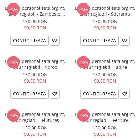
Bratara personalizata argint,
Bratara personalizata argint,
-40%
-40%
snur reglabil - Zambeste,
snur reglabil - Speranta
iubeste, traieste
150,00 RON
150,00 RON
90,00 RON
90,00 RON
CONFIGUREAZA
CONFIGUREAZA
Bratara personalizata argint,
Bratara personalizata argint,
-40%
-40%
snur reglabil - Noroc
snur reglabil - Iubire
150,00 RON
150,00 RON
90,00 RON
90,00 RON
CONFIGUREAZA
CONFIGUREAZA
Bratara personalizata argint,
Bratara personalizata argint,
-40%
-40%
snur reglabil - Fluturas
snur reglabil - Fericire
150,00 RON
150,00 RON
90,00 RON
90,00 RON