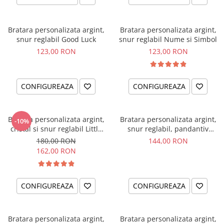
Bratara personalizata argint,
Bratara personalizata argint,
snur reglabil Good Luck
snur reglabil Nume si Simbol
123,00 RON
123,00 RON
CONFIGUREAZA
CONFIGUREAZA
Bratara personalizata argint,
Bratara personalizata argint,
-10%
cristal si snur reglabil Little
snur reglabil, pandantiv
Ballerina
ingeras
180,00 RON
144,00 RON
162,00 RON
CONFIGUREAZA
CONFIGUREAZA
Bratara personalizata argint,
Bratara personalizata argint,