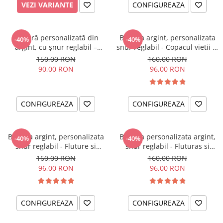
VEZI VARIANTE
CONFIGUREAZA
Brățară personalizată din
Bratara argint, personalizata
-40%
-40%
argint, cu șnur reglabil –
snur reglabil - Copacul vietii si
simbol Soare
Cristal
150,00 RON
160,00 RON
90,00 RON
96,00 RON
CONFIGUREAZA
CONFIGUREAZA
Bratara argint, personalizata
Bratara personalizata argint,
-40%
-40%
snur reglabil - Fluture si
snur reglabil - Fluturas si
Cristal
Cristal
160,00 RON
160,00 RON
96,00 RON
96,00 RON
CONFIGUREAZA
CONFIGUREAZA