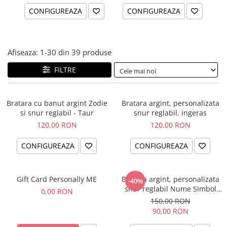
CONFIGUREAZA
CONFIGUREAZA
Afiseaza:
1-
30
din
39
produse
FILTRE
Bratara cu banut argint Zodie
Bratara argint, personalizata
si snur reglabil - Taur
snur reglabil, ingeras
120,00 RON
120,00 RON
CONFIGUREAZA
CONFIGUREAZA
Gift Card Personally ME
Bratara argint, personalizata
-40%
snur reglabil Nume Simbol
0,00 RON
bebelus
150,00 RON
90,00 RON