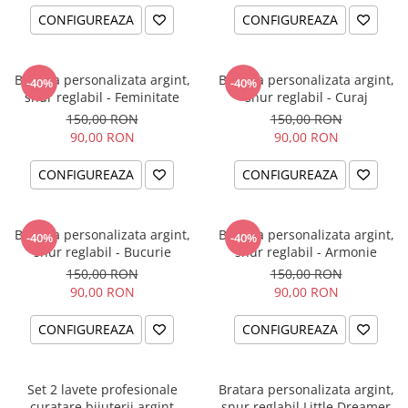
CONFIGUREAZA
CONFIGUREAZA
Bratara personalizata argint,
Bratara personalizata argint,
-40%
-40%
snur reglabil - Feminitate
snur reglabil - Curaj
150,00 RON
150,00 RON
90,00 RON
90,00 RON
CONFIGUREAZA
CONFIGUREAZA
Bratara personalizata argint,
Bratara personalizata argint,
-40%
-40%
snur reglabil - Bucurie
snur reglabil - Armonie
150,00 RON
150,00 RON
90,00 RON
90,00 RON
CONFIGUREAZA
CONFIGUREAZA
Set 2 lavete profesionale
Bratara personalizata argint,
curatare bijuterii argint
snur reglabil Little Dreamer