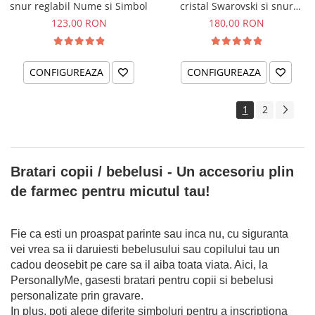
snur reglabil Nume si Simbol
cristal Swarovski si snur
reglabil Albinuta
123,00 RON
180,00 RON
CONFIGUREAZA
CONFIGUREAZA
1
2
Bratari copii / bebelusi - Un accesoriu plin
de farmec pentru micutul tau!
Fie ca esti un proaspat parinte sau inca nu, cu siguranta
vei vrea sa ii daruiesti bebelusului sau copilului tau un
cadou deosebit pe care sa il aiba toata viata. Aici, la
PersonallyMe, gasesti bratari pentru copii si bebelusi
personalizate prin gravare.
In plus, poti alege diferite simboluri pentru a inscriptiona