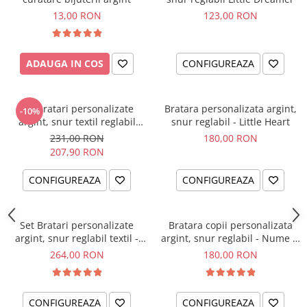
13,00 RON
123,00 RON
ADAUGA IN COS
CONFIGUREAZA
Set bratari personalizate
Bratara personalizata argint,
-10%
argint, snur textil reglabil
snur reglabil - Little Heart
Little Brothers
231,00 RON
180,00 RON
207,90 RON
CONFIGUREAZA
CONFIGUREAZA
Set Bratari personalizate
Bratara copii personalizata
argint, snur reglabil textil -
argint, snur reglabil - Nume &
Sisters Love
Simbol
264,00 RON
180,00 RON
CONFIGUREAZA
CONFIGUREAZA