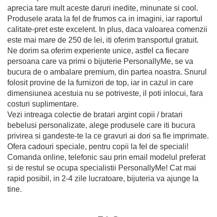
aprecia tare mult aceste daruri inedite, minunate si cool.
Produsele arata la fel de frumos ca in imagini, iar raportul
calitate-pret este excelent. In plus, daca valoarea comenzii
este mai mare de 250 de lei, iti oferim transportul gratuit.
Ne dorim sa oferim experiente unice, astfel ca fiecare
persoana care va primi o bijuterie PersonallyMe, se va
bucura de o ambalare premium, din partea noastra. Snurul
folosit provine de la furnizori de top, iar in cazul in care
dimensiunea acestuia nu se potriveste, il poti inlocui, fara
costuri suplimentare.
Vezi intreaga colectie de bratari argint copii / bratari
bebelusi personalizate, alege produsele care iti bucura
privirea si gandeste-te la ce gravuri ai dori sa fie imprimate.
Ofera cadouri speciale, pentru copii la fel de speciali!
Comanda online, telefonic sau prin email modelul preferat
si de restul se ocupa specialistii PersonallyMe! Cat mai
rapid posibil, in 2-4 zile lucratoare, bijuteria va ajunge la
tine.