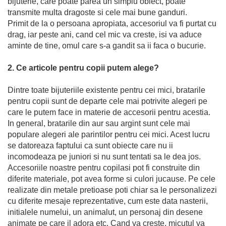
bijuterie, care poate parea un simplu obiect, poate
transmite multa dragoste si cele mai bune ganduri.
Primit de la o persoana apropiata, accesoriul va fi purtat cu
drag, iar peste ani, cand cel mic va creste, isi va aduce
aminte de tine, omul care s-a gandit sa ii faca o bucurie.
2. Ce articole pentru copii putem alege?
Dintre toate bijuteriile existente pentru cei mici, bratarile
pentru copii sunt de departe cele mai potrivite alegeri pe
care le putem face in materie de accesorii pentru acestia.
In general, bratarile din aur sau argint sunt cele mai
populare alegeri ale parintilor pentru cei mici. Acest lucru
se datoreaza faptului ca sunt obiecte care nu ii
incomodeaza pe juniori si nu sunt tentati sa le dea jos.
Accesoriile noastre pentru copilasi pot fi construite din
diferite materiale, pot avea forme si culori jucause. Pe cele
realizate din metale pretioase poti chiar sa le personalizezi
cu diferite mesaje reprezentative, cum este data nasterii,
initialele numelui, un animalut, un personaj din desene
animate pe care il adora etc. Cand va creste, micutul va