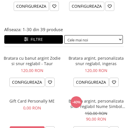
CONFIGUREAZA
CONFIGUREAZA
Afiseaza:
1-
30
din
39
produse
FILTRE
Bratara cu banut argint Zodie
Bratara argint, personalizata
si snur reglabil - Taur
snur reglabil, ingeras
120,00 RON
120,00 RON
CONFIGUREAZA
CONFIGUREAZA
Gift Card Personally ME
Bratara argint, personalizata
-40%
snur reglabil Nume Simbol
0,00 RON
bebelus
150,00 RON
90,00 RON