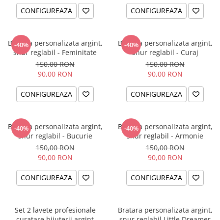
CONFIGUREAZA
CONFIGUREAZA
Bratara personalizata argint,
Bratara personalizata argint,
-40%
-40%
snur reglabil - Feminitate
snur reglabil - Curaj
150,00 RON
150,00 RON
90,00 RON
90,00 RON
CONFIGUREAZA
CONFIGUREAZA
Bratara personalizata argint,
Bratara personalizata argint,
-40%
-40%
snur reglabil - Bucurie
snur reglabil - Armonie
150,00 RON
150,00 RON
90,00 RON
90,00 RON
CONFIGUREAZA
CONFIGUREAZA
Set 2 lavete profesionale
Bratara personalizata argint,
curatare bijuterii argint
snur reglabil Little Dreamer