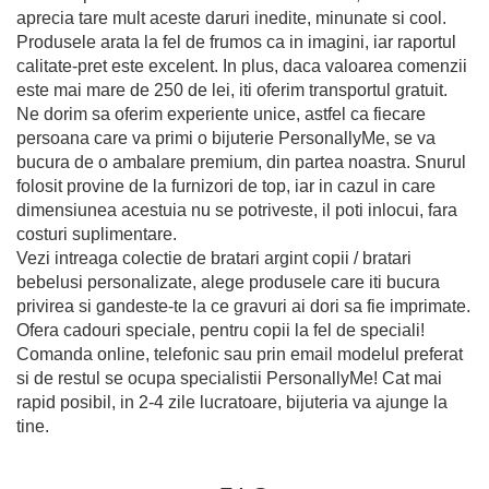
aprecia tare mult aceste daruri inedite, minunate si cool.
Produsele arata la fel de frumos ca in imagini, iar raportul
calitate-pret este excelent. In plus, daca valoarea comenzii
este mai mare de 250 de lei, iti oferim transportul gratuit.
Ne dorim sa oferim experiente unice, astfel ca fiecare
persoana care va primi o bijuterie PersonallyMe, se va
bucura de o ambalare premium, din partea noastra. Snurul
folosit provine de la furnizori de top, iar in cazul in care
dimensiunea acestuia nu se potriveste, il poti inlocui, fara
costuri suplimentare.
Vezi intreaga colectie de bratari argint copii / bratari
bebelusi personalizate, alege produsele care iti bucura
privirea si gandeste-te la ce gravuri ai dori sa fie imprimate.
Ofera cadouri speciale, pentru copii la fel de speciali!
Comanda online, telefonic sau prin email modelul preferat
si de restul se ocupa specialistii PersonallyMe! Cat mai
rapid posibil, in 2-4 zile lucratoare, bijuteria va ajunge la
tine.