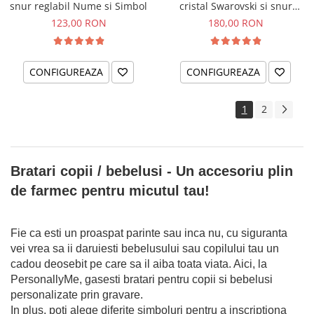
snur reglabil Nume si Simbol
cristal Swarovski si snur
reglabil Albinuta
123,00 RON
180,00 RON
CONFIGUREAZA
CONFIGUREAZA
1
2
Bratari copii / bebelusi - Un accesoriu plin
de farmec pentru micutul tau!
Fie ca esti un proaspat parinte sau inca nu, cu siguranta
vei vrea sa ii daruiesti bebelusului sau copilului tau un
cadou deosebit pe care sa il aiba toata viata. Aici, la
PersonallyMe, gasesti bratari pentru copii si bebelusi
personalizate prin gravare.
In plus, poti alege diferite simboluri pentru a inscriptiona