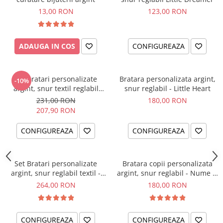
13,00 RON
123,00 RON
ADAUGA IN COS
CONFIGUREAZA
Set bratari personalizate
Bratara personalizata argint,
-10%
argint, snur textil reglabil
snur reglabil - Little Heart
Little Brothers
231,00 RON
180,00 RON
207,90 RON
CONFIGUREAZA
CONFIGUREAZA
Set Bratari personalizate
Bratara copii personalizata
argint, snur reglabil textil -
argint, snur reglabil - Nume &
Sisters Love
Simbol
264,00 RON
180,00 RON
CONFIGUREAZA
CONFIGUREAZA