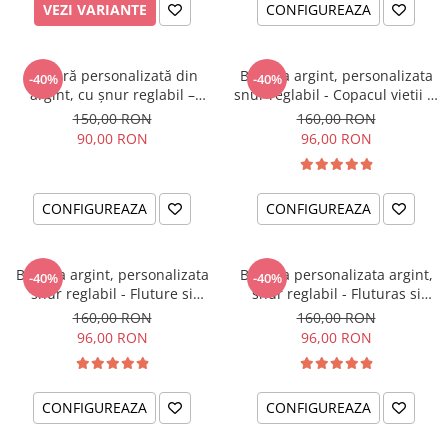
VEZI VARIANTE
CONFIGUREAZA
Brățară personalizată din
Bratara argint, personalizata
-40%
-40%
argint, cu șnur reglabil –
snur reglabil - Copacul vietii si
simbol Soare
Cristal
150,00 RON
160,00 RON
90,00 RON
96,00 RON
CONFIGUREAZA
CONFIGUREAZA
Bratara argint, personalizata
Bratara personalizata argint,
-40%
-40%
snur reglabil - Fluture si
snur reglabil - Fluturas si
Cristal
Cristal
160,00 RON
160,00 RON
96,00 RON
96,00 RON
CONFIGUREAZA
CONFIGUREAZA