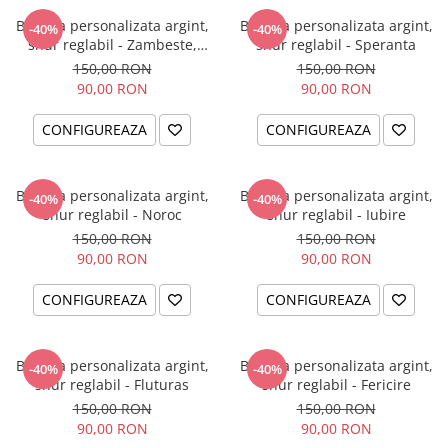
Bratara personalizata argint,
Bratara personalizata argint,
-40%
-40%
snur reglabil - Zambeste,
snur reglabil - Speranta
iubeste, traieste
150,00 RON
150,00 RON
90,00 RON
90,00 RON
CONFIGUREAZA
CONFIGUREAZA
Bratara personalizata argint,
Bratara personalizata argint,
-40%
-40%
snur reglabil - Noroc
snur reglabil - Iubire
150,00 RON
150,00 RON
90,00 RON
90,00 RON
CONFIGUREAZA
CONFIGUREAZA
Bratara personalizata argint,
Bratara personalizata argint,
-40%
-40%
snur reglabil - Fluturas
snur reglabil - Fericire
150,00 RON
150,00 RON
90,00 RON
90,00 RON