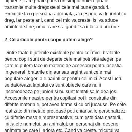
bijuterie, care poate parea un simplu obiect, poate
transmite multa dragoste si cele mai bune ganduri.
Primit de la o persoana apropiata, accesoriul va fi purtat cu
drag, iar peste ani, cand cel mic va creste, isi va aduce
aminte de tine, omul care s-a gandit sa ii faca o bucurie.
2. Ce articole pentru copii putem alege?
Dintre toate bijuteriile existente pentru cei mici, bratarile
pentru copii sunt de departe cele mai potrivite alegeri pe
care le putem face in materie de accesorii pentru acestia.
In general, bratarile din aur sau argint sunt cele mai
populare alegeri ale parintilor pentru cei mici. Acest lucru
se datoreaza faptului ca sunt obiecte care nu ii
incomodeaza pe juniori si nu sunt tentati sa le dea jos.
Accesoriile noastre pentru copilasi pot fi construite din
diferite materiale, pot avea forme si culori jucause. Pe cele
realizate din metale pretioase poti chiar sa le personalizezi
cu diferite mesaje reprezentative, cum este data nasterii,
initialele numelui, un animalut, un personaj din desene
animate pe care il adora etc. Cand va creste, micutul va