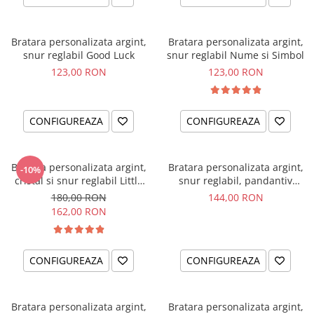
Bratara personalizata argint,
Bratara personalizata argint,
snur reglabil Good Luck
snur reglabil Nume si Simbol
123,00 RON
123,00 RON
CONFIGUREAZA
CONFIGUREAZA
Bratara personalizata argint,
Bratara personalizata argint,
-10%
cristal si snur reglabil Little
snur reglabil, pandantiv
Ballerina
ingeras
180,00 RON
144,00 RON
162,00 RON
CONFIGUREAZA
CONFIGUREAZA
Bratara personalizata argint,
Bratara personalizata argint,