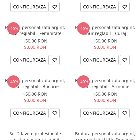
CONFIGUREAZA
CONFIGUREAZA
Bratara personalizata argint,
Bratara personalizata argint,
-40%
-40%
snur reglabil - Feminitate
snur reglabil - Curaj
150,00 RON
150,00 RON
90,00 RON
90,00 RON
CONFIGUREAZA
CONFIGUREAZA
Bratara personalizata argint,
Bratara personalizata argint,
-40%
-40%
snur reglabil - Bucurie
snur reglabil - Armonie
150,00 RON
150,00 RON
90,00 RON
90,00 RON
CONFIGUREAZA
CONFIGUREAZA
Set 2 lavete profesionale
Bratara personalizata argint,
curatare bijuterii argint
snur reglabil Little Dreamer