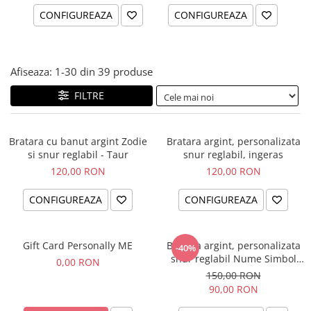
CONFIGUREAZA
CONFIGUREAZA
Afiseaza:
1-
30
din
39
produse
FILTRE
Bratara cu banut argint Zodie
Bratara argint, personalizata
si snur reglabil - Taur
snur reglabil, ingeras
120,00 RON
120,00 RON
CONFIGUREAZA
CONFIGUREAZA
Gift Card Personally ME
Bratara argint, personalizata
-40%
snur reglabil Nume Simbol
0,00 RON
bebelus
150,00 RON
90,00 RON