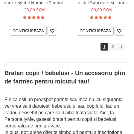
snur reglabil Nume si Simbol
cristal Swarovski si snur
reglabil Albinuta
123,00 RON
180,00 RON
CONFIGUREAZA
CONFIGUREAZA
1
2
Bratari copii / bebelusi - Un accesoriu plin
de farmec pentru micutul tau!
Fie ca esti un proaspat parinte sau inca nu, cu siguranta
vei vrea sa ii daruiesti bebelusului sau copilului tau un
cadou deosebit pe care sa il aiba toata viata. Aici, la
PersonallyMe, gasesti bratari pentru copii si bebelusi
personalizate prin gravare.
In plus, poti alege diferite simboluri pentru a inscriptiona