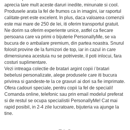
aprecia tare mult aceste daruri inedite, minunate si cool.
Produsele arata la fel de frumos ca in imagini, iar raportul
calitate-pret este excelent. In plus, daca valoarea comenzii
este mai mare de 250 de lei, iti oferim transportul gratuit.
Ne dorim sa oferim experiente unice, astfel ca fiecare
persoana care va primi o bijuterie PersonallyMe, se va
bucura de o ambalare premium, din partea noastra. Snurul
folosit provine de la furnizori de top, iar in cazul in care
dimensiunea acestuia nu se potriveste, il poti inlocui, fara
costuri suplimentare.
Vezi intreaga colectie de bratari argint copii / bratari
bebelusi personalizate, alege produsele care iti bucura
privirea si gandeste-te la ce gravuri ai dori sa fie imprimate.
Ofera cadouri speciale, pentru copii la fel de speciali!
Comanda online, telefonic sau prin email modelul preferat
si de restul se ocupa specialistii PersonallyMe! Cat mai
rapid posibil, in 2-4 zile lucratoare, bijuteria va ajunge la
tine.