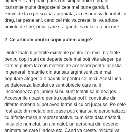
bijuterie, care poate parea un simplu obiect, poate
transmite multa dragoste si cele mai bune ganduri.
Primit de la o persoana apropiata, accesoriul va fi purtat cu
drag, iar peste ani, cand cel mic va creste, isi va aduce
aminte de tine, omul care s-a gandit sa ii faca o bucurie.
2. Ce articole pentru copii putem alege?
Dintre toate bijuteriile existente pentru cei mici, bratarile
pentru copii sunt de departe cele mai potrivite alegeri pe
care le putem face in materie de accesorii pentru acestia.
In general, bratarile din aur sau argint sunt cele mai
populare alegeri ale parintilor pentru cei mici. Acest lucru
se datoreaza faptului ca sunt obiecte care nu ii
incomodeaza pe juniori si nu sunt tentati sa le dea jos.
Accesoriile noastre pentru copilasi pot fi construite din
diferite materiale, pot avea forme si culori jucause. Pe cele
realizate din metale pretioase poti chiar sa le personalizezi
cu diferite mesaje reprezentative, cum este data nasterii,
initialele numelui, un animalut, un personaj din desene
animate pe care il adora etc. Cand va creste, micutul va