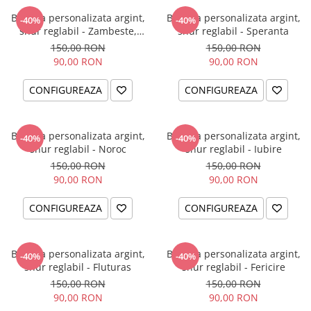
Bratara personalizata argint,
Bratara personalizata argint,
-40%
-40%
snur reglabil - Zambeste,
snur reglabil - Speranta
iubeste, traieste
150,00 RON
150,00 RON
90,00 RON
90,00 RON
CONFIGUREAZA
CONFIGUREAZA
Bratara personalizata argint,
Bratara personalizata argint,
-40%
-40%
snur reglabil - Noroc
snur reglabil - Iubire
150,00 RON
150,00 RON
90,00 RON
90,00 RON
CONFIGUREAZA
CONFIGUREAZA
Bratara personalizata argint,
Bratara personalizata argint,
-40%
-40%
snur reglabil - Fluturas
snur reglabil - Fericire
150,00 RON
150,00 RON
90,00 RON
90,00 RON