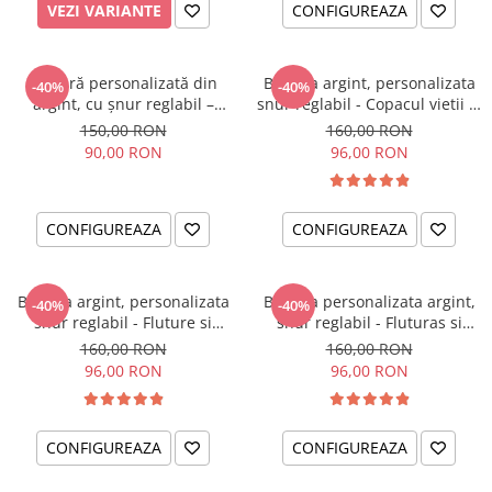
VEZI VARIANTE
CONFIGUREAZA
Brățară personalizată din
Bratara argint, personalizata
-40%
-40%
argint, cu șnur reglabil –
snur reglabil - Copacul vietii si
simbol Soare
Cristal
150,00 RON
160,00 RON
90,00 RON
96,00 RON
CONFIGUREAZA
CONFIGUREAZA
Bratara argint, personalizata
Bratara personalizata argint,
-40%
-40%
snur reglabil - Fluture si
snur reglabil - Fluturas si
Cristal
Cristal
160,00 RON
160,00 RON
96,00 RON
96,00 RON
CONFIGUREAZA
CONFIGUREAZA