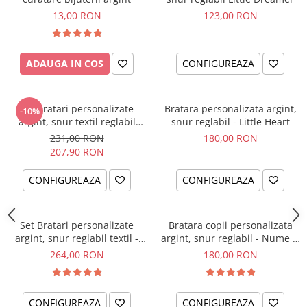
13,00 RON
123,00 RON
ADAUGA IN COS
CONFIGUREAZA
Set bratari personalizate
Bratara personalizata argint,
-10%
argint, snur textil reglabil
snur reglabil - Little Heart
Little Brothers
231,00 RON
180,00 RON
207,90 RON
CONFIGUREAZA
CONFIGUREAZA
Set Bratari personalizate
Bratara copii personalizata
argint, snur reglabil textil -
argint, snur reglabil - Nume &
Sisters Love
Simbol
264,00 RON
180,00 RON
CONFIGUREAZA
CONFIGUREAZA