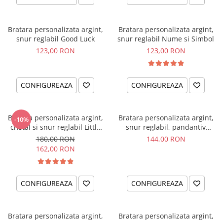
Bratara personalizata argint,
Bratara personalizata argint,
snur reglabil Good Luck
snur reglabil Nume si Simbol
123,00 RON
123,00 RON
CONFIGUREAZA
CONFIGUREAZA
Bratara personalizata argint,
Bratara personalizata argint,
-10%
cristal si snur reglabil Little
snur reglabil, pandantiv
Ballerina
ingeras
180,00 RON
144,00 RON
162,00 RON
CONFIGUREAZA
CONFIGUREAZA
Bratara personalizata argint,
Bratara personalizata argint,