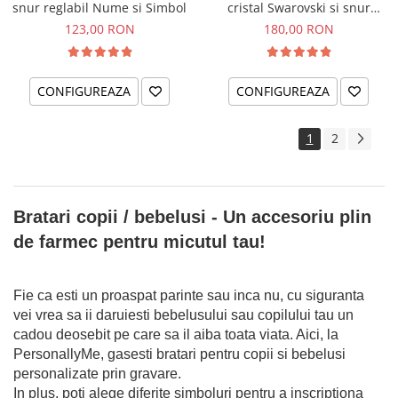
snur reglabil Nume si Simbol
cristal Swarovski si snur
reglabil Albinuta
123,00 RON
180,00 RON
CONFIGUREAZA
CONFIGUREAZA
1
2
Bratari copii / bebelusi - Un accesoriu plin
de farmec pentru micutul tau!
Fie ca esti un proaspat parinte sau inca nu, cu siguranta
vei vrea sa ii daruiesti bebelusului sau copilului tau un
cadou deosebit pe care sa il aiba toata viata. Aici, la
PersonallyMe, gasesti bratari pentru copii si bebelusi
personalizate prin gravare.
In plus, poti alege diferite simboluri pentru a inscriptiona