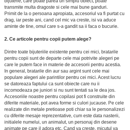
bijuterie, care poate parea un simplu obiect, poate
transmite multa dragoste si cele mai bune ganduri.
Primit de la o persoana apropiata, accesoriul va fi purtat cu
drag, iar peste ani, cand cel mic va creste, isi va aduce
aminte de tine, omul care s-a gandit sa ii faca o bucurie.
2. Ce articole pentru copii putem alege?
Dintre toate bijuteriile existente pentru cei mici, bratarile
pentru copii sunt de departe cele mai potrivite alegeri pe
care le putem face in materie de accesorii pentru acestia.
In general, bratarile din aur sau argint sunt cele mai
populare alegeri ale parintilor pentru cei mici. Acest lucru
se datoreaza faptului ca sunt obiecte care nu ii
incomodeaza pe juniori si nu sunt tentati sa le dea jos.
Accesoriile noastre pentru copilasi pot fi construite din
diferite materiale, pot avea forme si culori jucause. Pe cele
realizate din metale pretioase poti chiar sa le personalizezi
cu diferite mesaje reprezentative, cum este data nasterii,
initialele numelui, un animalut, un personaj din desene
animate pe care il adora etc. Cand va creste, micutul va