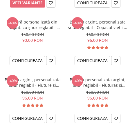
VEZI VARIANTE
CONFIGUREAZA
Brățară personalizată din
Bratara argint, personalizata
-40%
-40%
argint, cu șnur reglabil –
snur reglabil - Copacul vietii si
simbol Soare
Cristal
150,00 RON
160,00 RON
90,00 RON
96,00 RON
CONFIGUREAZA
CONFIGUREAZA
Bratara argint, personalizata
Bratara personalizata argint,
-40%
-40%
snur reglabil - Fluture si
snur reglabil - Fluturas si
Cristal
Cristal
160,00 RON
160,00 RON
96,00 RON
96,00 RON
CONFIGUREAZA
CONFIGUREAZA