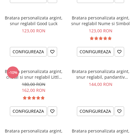
Bratara personalizata argint,
Bratara personalizata argint,
snur reglabil Good Luck
snur reglabil Nume si Simbol
123,00 RON
123,00 RON
CONFIGUREAZA
CONFIGUREAZA
Bratara personalizata argint,
Bratara personalizata argint,
-10%
cristal si snur reglabil Little
snur reglabil, pandantiv
Ballerina
ingeras
180,00 RON
144,00 RON
162,00 RON
CONFIGUREAZA
CONFIGUREAZA
Bratara personalizata argint,
Bratara personalizata argint,