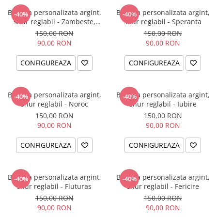
Bratara personalizata argint,
Bratara personalizata argint,
-40%
-40%
snur reglabil - Zambeste,
snur reglabil - Speranta
iubeste, traieste
150,00 RON
150,00 RON
90,00 RON
90,00 RON
CONFIGUREAZA
CONFIGUREAZA
Bratara personalizata argint,
Bratara personalizata argint,
-40%
-40%
snur reglabil - Noroc
snur reglabil - Iubire
150,00 RON
150,00 RON
90,00 RON
90,00 RON
CONFIGUREAZA
CONFIGUREAZA
Bratara personalizata argint,
Bratara personalizata argint,
-40%
-40%
snur reglabil - Fluturas
snur reglabil - Fericire
150,00 RON
150,00 RON
90,00 RON
90,00 RON