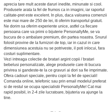
aprecia tare mult aceste daruri inedite, minunate si cool.
Produsele arata la fel de frumos ca in imagini, iar raportul
calitate-pret este excelent. In plus, daca valoarea comenzii
este mai mare de 250 de lei, iti oferim transportul gratuit.
Ne dorim sa oferim experiente unice, astfel ca fiecare
persoana care va primi o bijuterie PersonallyMe, se va
bucura de o ambalare premium, din partea noastra. Snurul
folosit provine de la furnizori de top, iar in cazul in care
dimensiunea acestuia nu se potriveste, il poti inlocui, fara
costuri suplimentare.
Vezi intreaga colectie de bratari argint copii / bratari
bebelusi personalizate, alege produsele care iti bucura
privirea si gandeste-te la ce gravuri ai dori sa fie imprimate.
Ofera cadouri speciale, pentru copii la fel de speciali!
Comanda online, telefonic sau prin email modelul preferat
si de restul se ocupa specialistii PersonallyMe! Cat mai
rapid posibil, in 2-4 zile lucratoare, bijuteria va ajunge la
tine.