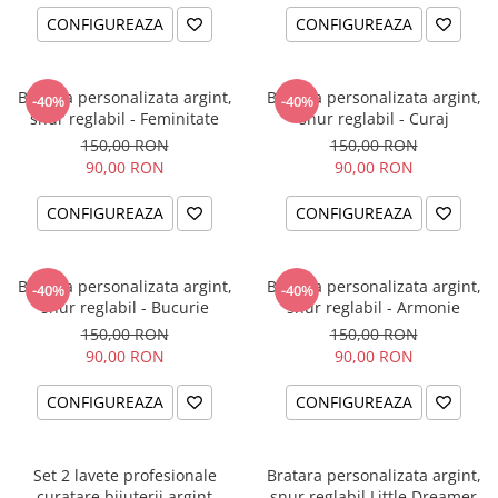
CONFIGUREAZA
CONFIGUREAZA
Bratara personalizata argint,
Bratara personalizata argint,
-40%
-40%
snur reglabil - Feminitate
snur reglabil - Curaj
150,00 RON
150,00 RON
90,00 RON
90,00 RON
CONFIGUREAZA
CONFIGUREAZA
Bratara personalizata argint,
Bratara personalizata argint,
-40%
-40%
snur reglabil - Bucurie
snur reglabil - Armonie
150,00 RON
150,00 RON
90,00 RON
90,00 RON
CONFIGUREAZA
CONFIGUREAZA
Set 2 lavete profesionale
Bratara personalizata argint,
curatare bijuterii argint
snur reglabil Little Dreamer