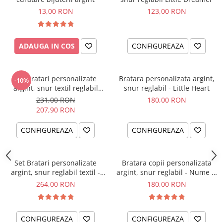
13,00 RON
123,00 RON
ADAUGA IN COS
CONFIGUREAZA
Set bratari personalizate
Bratara personalizata argint,
-10%
argint, snur textil reglabil
snur reglabil - Little Heart
Little Brothers
231,00 RON
180,00 RON
207,90 RON
CONFIGUREAZA
CONFIGUREAZA
Set Bratari personalizate
Bratara copii personalizata
argint, snur reglabil textil -
argint, snur reglabil - Nume &
Sisters Love
Simbol
264,00 RON
180,00 RON
CONFIGUREAZA
CONFIGUREAZA